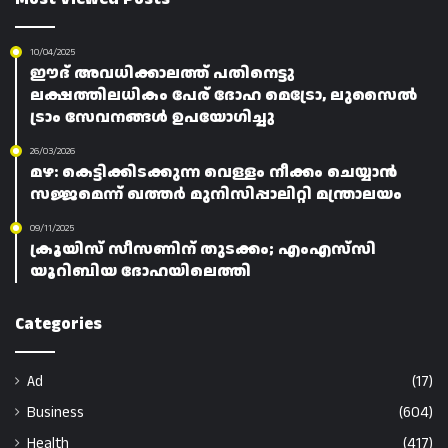
10/04/2025
ഈദ് അവധിക്കാലത്ത് പതിനെട്ടു
ലക്ഷത്തിലധികം പേര് ദോഹ മെട്രോ, ലുസൈൽ
ട്രാം സേവനങ്ങൾ ഉപയോഗിച്ചു
26/03/2026
മഴ: കെട്ടിക്കിടക്കുന്ന വെള്ളം നീക്കം ചെയ്യാൻ
സജ്ജമെന്ന് ഖത്തർ മുനിസിപ്പാലിറ്റി മന്ത്രാലയം
09/11/2025
ക്രൂയിസ് സീസണിന് തുടക്കം; എംഎസ്‌സി
യൂറിബിയ ദോഹയിലെത്തി
Categories
Ad
(17)
Business
(604)
Health
(417)