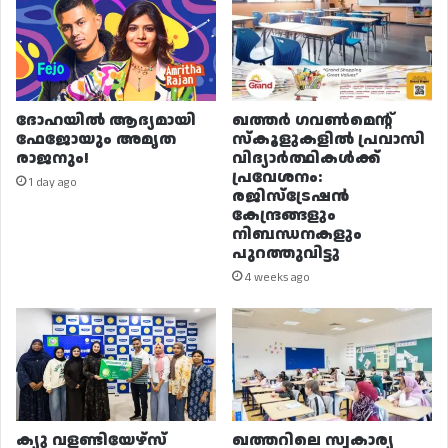
ദോഹയിൽ ആദ്യമായി
ഖത്തർ ഗവൺമെന്റ്
ഫേജോയും അമൃത
സ്കൂളുകളിൽ പ്രവാസി
രാജനും!
വിദ്യാർത്ഥികൾക്ക്
പ്രവേശനം:
1 day ago
രജിസ്ട്രേഷൻ
കേന്ദ്രങ്ങളും
നിബന്ധനകളും
പുറത്തുവിട്ടു
4 weeks ago
ക്യു വളണ്ടിയേഴ്‌സ്
ഖത്തറിലെ സ്വകാര്യ