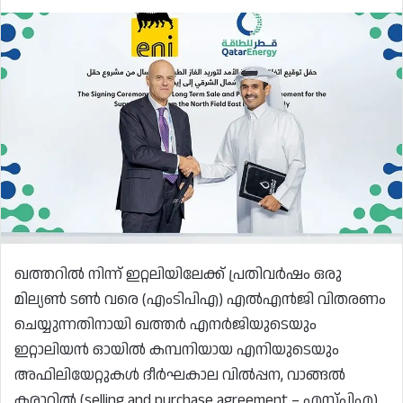
ഖത്തറിൽ നിന്ന് ഇറ്റലിയിലേക്ക് പ്രതിവർഷം ഒരു
മില്യൺ ടൺ വരെ (എംടിപിഎ) എൽഎൻജി വിതരണം
ചെയ്യുന്നതിനായി ഖത്തർ എനർജിയുടെയും
ഇറ്റാലിയൻ ഓയിൽ കമ്പനിയായ എനിയുടെയും
അഫിലിയേറ്റുകൾ ദീർഘകാല വിൽപ്പന, വാങ്ങൽ
കരാറിൽ (selling and purchase agreement – എസ്പിഎ)