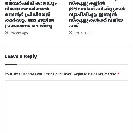
മെമ്പർഷിപ്പ് കാർഡും
സ്കൂളുകളിൽ
റിയാദ മെഡിക്കൽ
ഈവനിംഗ് ഷിഫ്റ്റുകൾ
സെന്റർ പ്രിവിലേജ്
വ്യാപിപ്പിച്ചു; ഇന്ത്യൻ
കാർഡും ദോഹയിൽ
സ്കൂളുകൾക്ക് വലിയ
പ്രകാശനം ചെയ്തു
പങ്ക്
4 weeks ago
07/07/2026
Leave a Reply
Your email address will not be published.
Required fields are marked
*
C
o
m
m
e
n