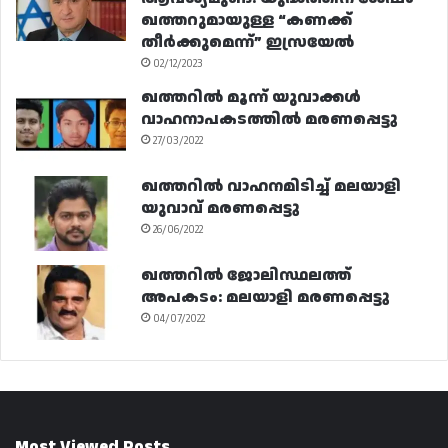
ഖത്തറുമായുള്ള “കണക്ക്
തീർക്കുമെന്ന്” ഇസ്രയേൽ
02/12/2023
ഖത്തറിൽ മൂന്ന് യുവാക്കൾ
വാഹനാപകടത്തിൽ മരണപ്പെട്ടു
27/03/2022
ഖത്തറിൽ വാഹനമിടിച്ച് മലയാളി
യുവാവ് മരണപ്പെട്ടു
26/06/2022
ഖത്തറിൽ ജോലിസ്ഥലത്ത്
അപകടം: മലയാളി മരണപ്പെട്ടു
04/07/2022
Most Viewed Posts