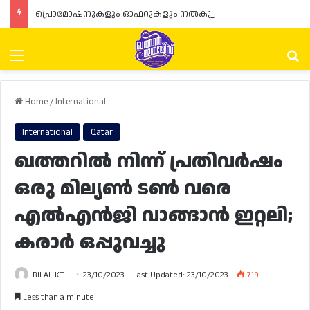
പ്രൊമോഷനുകളും ഓഫറുകളും നൽകുമ്പോൾ ഉപഭോക്താക്കളുടെ അവകാശങ്ങൾ ഉറപ്പാക്കണമെന്ന് ഖത്തർ വാണിജ്യ വ്യവസായ മന്ത്രാലയത്തിന്റെ (MoCI) നിർദ്ദേശം
Menu
Se
Home
/
International
International
Qatar
ഖത്തറിൽ നിന്ന് പ്രതിവർഷം
ഒരു മില്യൺ ടൺ വരെ
എൽഎൻജി വാങ്ങാൻ ഇറ്റലി;
കരാർ ഒപ്പുവച്ചു
BILAL KT
23/10/2023
Last Updated: 23/10/2023
719
Less than a minute