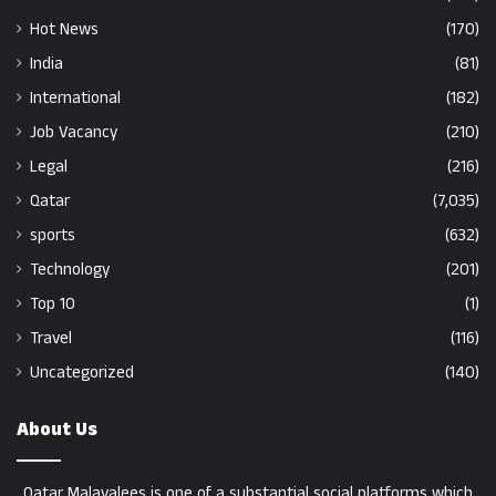
Hot News
(170)
India
(81)
International
(182)
Job Vacancy
(210)
Legal
(216)
Qatar
(7,035)
sports
(632)
Technology
(201)
Top 10
(1)
Travel
(116)
Uncategorized
(140)
About Us
Qatar Malayalees is one of a substantial social platforms which