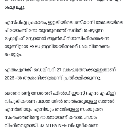
ഒപ്പുവച്ചു.
എസ്പിഎ പ്രകാരം, ഇറ്റലിയിലെ ടസ്കാനി മേഖലയിലെ
പിയോംബിനോ തുറമുഖത്ത് സ്ഥിതി ചെയ്യുന്ന
ഫ്ലോട്ടിംഗ് സ്റ്റോറേജ് ആൻഡ് റീഗാസിഫിക്കേഷൻ
യൂണിറ്റായ FSRU ഇറ്റലിയയിലേക്ക് LNG വിതരണം
ചെയ്യും.
എൽഎൻജി ഡെലിവറി 27 വർഷത്തേക്കുള്ളതാണ്.
2026-ൽ ആരംഭിക്കുമെന്ന് പ്രതീക്ഷിക്കുന്നു.
ഖത്തറിന്റെ നോർത്ത് ഫീൽഡ് ഈസ്റ്റ് (എൻഎഫ്ഇ)
വിപുലീകരണ പദ്ധതിയിൽ താൽപ്പര്യമുള്ള ഖത്തർ
എനർജിയും എനിയും തമ്മിലുള്ള സംയുക്ത
സംരംഭത്തിന്റെ ഭാഗമായാണ് കരാർ. 3.125%
വിഹിതവുമായി, 32 MTPA NFE വിപുലീകരണ