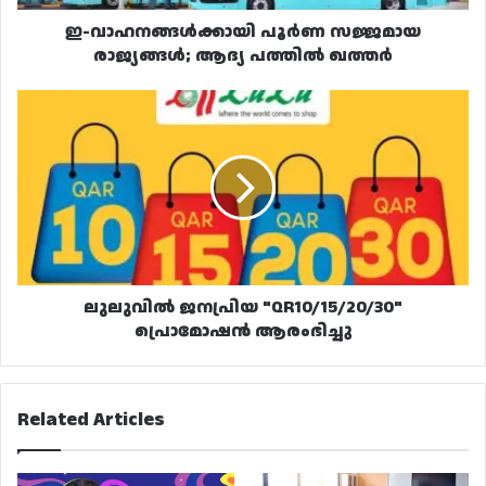
ഇ-വാഹനങ്ങൾക്കായി പൂർണ സജ്ജമായ
രാജ്യങ്ങൾ; ആദ്യ പത്തിൽ ഖത്തർ
ലുലുവിൽ
ജനപ്രിയ
"QR10/15/20/30"
പ്രൊമോഷൻ
ആരംഭിച്ചു
ലുലുവിൽ ജനപ്രിയ "QR10/15/20/30"
പ്രൊമോഷൻ ആരംഭിച്ചു
Related Articles