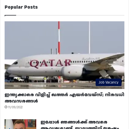
Popular Posts
Job Vacancy
ഇന്ത്യക്കാരെ വിളിച്ച് ഖത്തർ എയർവേയ്‌സ്; നിരവധി
അവസരങ്ങൾ
11/09/2022
ഇപ്പോൾ ഞങ്ങൾക്ക് അവരെ
ആവശ്യമുണ്ട്. യുദ്ധത്തിന് ശേഷം