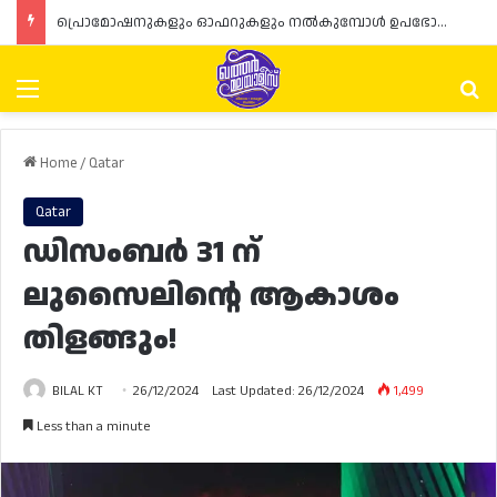
പ്രൊമോഷനുകളും ഓഫറുകളും നൽകുമ്പോൾ ഉപഭോക്താക്കളുടെ അവകാശങ്ങൾ ഉറപ്പാക്കണമെന്ന് ഖത്തർ വാണിജ്യ വ്യവസായ മന്ത്രാലയത്തിന്റെ (MoCI) നിർദ്ദേശം
Menu
Se
Home
/
Qatar
Qatar
ഡിസംബർ 31 ന്
ലുസൈലിന്റെ ആകാശം
തിളങ്ങും!
BILAL KT
26/12/2024
Last Updated: 26/12/2024
1,499
Less than a minute