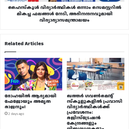
വിദ്യാഭ്യാസമന്ത്രാലയം
ഹൈസ്‌കൂൾ വിദ്യാർത്ഥികൾ ഒന്നാം സെമസ്റ്ററിൽ
മികച്ച ഫലങ്ങൾ നേടി, അഭിനന്ദനവുമായി
വിദ്യാഭ്യാസമന്ത്രാലയം
Related Articles
ദോഹയിൽ ആദ്യമായി
ഖത്തർ ഗവൺമെന്റ്
ഫേജോയും അമൃത
സ്കൂളുകളിൽ പ്രവാസി
രാജനും!
വിദ്യാർത്ഥികൾക്ക്
പ്രവേശനം:
2 days ago
രജിസ്ട്രേഷൻ
കേന്ദ്രങ്ങളും
നിബന്ധനകളും