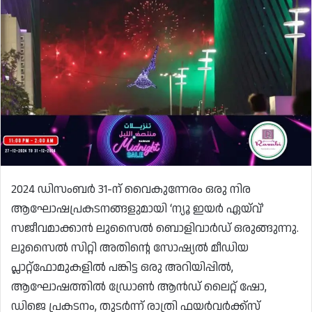
2024 ഡിസംബർ 31-ന് വൈകുന്നേരം ഒരു നിര
ആഘോഷപ്രകടനങ്ങളുമായി ‘ന്യൂ ഇയർ ഏയ്‌വ്’
സജീവമാക്കാൻ ലുസൈൽ ബൊളിവാർഡ് ഒരുങ്ങുന്നു.
ലുസൈൽ സിറ്റി അതിൻ്റെ സോഷ്യൽ മീഡിയ
പ്ലാറ്റ്‌ഫോമുകളിൽ പങ്കിട്ട ഒരു അറിയിപ്പിൽ,
ആഘോഷത്തിൽ ഡ്രോൺ ആൻഡ് ലൈറ്റ് ഷോ,
ഡിജെ പ്രകടനം, തുടർന്ന് രാത്രി ഫയർവർക്ക്‌സ്