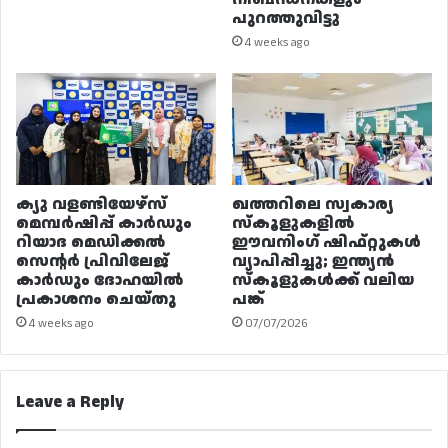
പുറത്തുവിട്ടു
4 weeks ago
ക്യു വളണ്ടിയേഴ്‌സ്
ഖത്തറിലെ സ്വകാര്യ
മെമ്പർഷിപ്പ് കാർഡും
സ്കൂളുകളിൽ
റിയാദ മെഡിക്കൽ
ഈവനിംഗ് ഷിഫ്റ്റുകൾ
സെന്റർ പ്രിവിലേജ്
വ്യാപിപ്പിച്ചു; ഇന്ത്യൻ
കാർഡും ദോഹയിൽ
സ്കൂളുകൾക്ക് വലിയ
പ്രകാശനം ചെയ്തു
പങ്ക്
4 weeks ago
07/07/2026
Leave a Reply