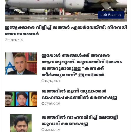
Job Vacancy
ഇന്ത്യക്കാരെ വിളിച്ച് ഖത്തർ എയർവേയ്‌സ്; നിരവധി
അവസരങ്ങൾ
11/09/2022
ഇപ്പോൾ ഞങ്ങൾക്ക് അവരെ
ആവശ്യമുണ്ട്. യുദ്ധത്തിന് ശേഷം
ഖത്തറുമായുള്ള “കണക്ക്
തീർക്കുമെന്ന്” ഇസ്രയേൽ
02/12/2023
ഖത്തറിൽ മൂന്ന് യുവാക്കൾ
വാഹനാപകടത്തിൽ മരണപ്പെട്ടു
27/03/2022
ഖത്തറിൽ വാഹനമിടിച്ച് മലയാളി
യുവാവ് മരണപ്പെട്ടു
26/06/2022