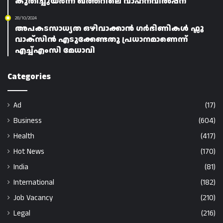
കുതിച്ചുയർന്ന് ഖത്തറിലെ വാഹനവിൽപ്പന
28/10/2024
അപകടസാധ്യത ഒഴിവാക്കാൻ ഗർഭിണികൾ ഫ്ലൂ
വാക്‌സിൻ എടുക്കേണ്ടതു പ്രധാനമാണെന്ന്
എച്ച്എംസി മേധാവി
Categories
Ad
(17)
Business
(604)
Health
(417)
Hot News
(170)
India
(81)
International
(182)
Job Vacancy
(210)
Legal
(216)