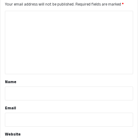
Your email address will not be published.
Required fields are marked
*
C
o
m
m
e
n
t
*
Name
Email
Website