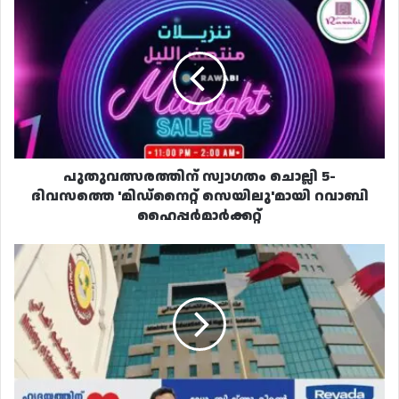
പുതുവത്സരത്തിന്
സ്വാഗതം
ചൊല്ലി
5-
ദിവസത്തെ
'മിഡ്നൈറ്റ്
സെയിലു'മായി
റവാബി
ഹൈപ്പർമാർക്കറ്റ്
പുതുവത്സരത്തിന് സ്വാഗതം ചൊല്ലി 5-
ദിവസത്തെ 'മിഡ്നൈറ്റ് സെയിലു'മായി റവാബി
ഹൈപ്പർമാർക്കറ്റ്
ഹൈസ്‌കൂൾ
വിദ്യാർത്ഥികൾ
ഒന്നാം
സെമസ്റ്ററിൽ
മികച്ച
ഫലങ്ങൾ
നേടി,
അഭിനന്ദനവുമായി