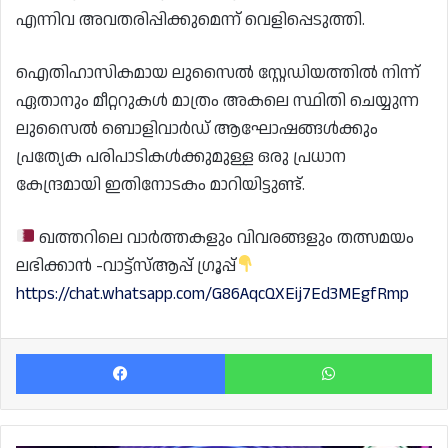
എന്നിവ അവതരിപ്പിക്കുമെന്ന് വെളിപ്പെടുത്തി.
ഐതിഹാസികമായ ലുസൈൽ സ്റ്റേഡിയത്തിൽ നിന്ന്
ഏതാനും മീറ്ററുകൾ മാത്രം അകലെ സ്ഥിതി ചെയ്യുന്ന
ലുസൈൽ ബൊളിവാർഡ് ആഘോഷങ്ങൾക്കും
പ്രത്യേക പരിപാടികൾക്കുമുള്ള ഒരു പ്രധാന
കേന്ദ്രമായി ഇതിനോടകം മാറിയിട്ടുണ്ട്.
ഖത്തറിലെ വാർത്തകളും വിവരങ്ങളും തത്സമയം
ലഭിക്കാൻ -വാട്ട്സ്ആപ്പ് ഗ്രൂപ്പ്
https://chat.whatsapp.com/G86AqcQXEij7Ed3MEgfRmp
Facebook
Wh