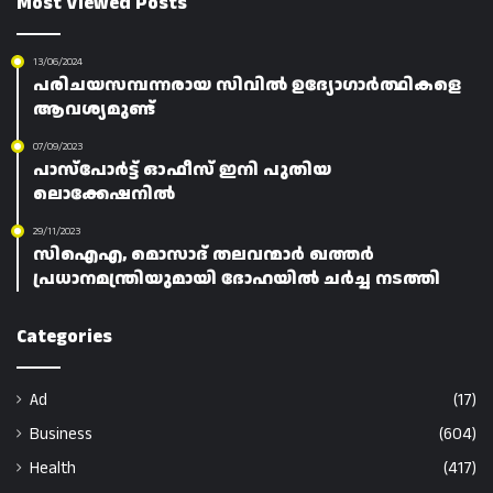
Most Viewed Posts
13/06/2024
പരിചയസമ്പന്നരായ സിവിൽ ഉദ്യോഗാർത്ഥികളെ
ആവശ്യമുണ്ട്
07/09/2023
പാസ്പോർട്ട് ഓഫീസ് ഇനി പുതിയ
ലൊക്കേഷനിൽ
29/11/2023
സിഐഎ, മൊസാദ് തലവന്മാർ ഖത്തർ
പ്രധാനമന്ത്രിയുമായി ദോഹയിൽ ചർച്ച നടത്തി
Categories
Ad
(17)
Business
(604)
Health
(417)