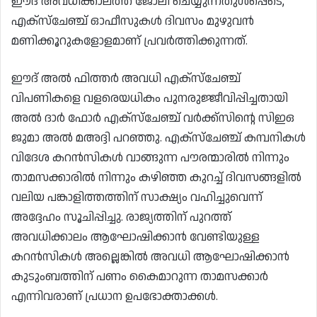
ഈദ് അവധിക്കാലത്ത് ജോലി ചെയ്യുന്നതുൾപ്പെടെ,
എക്സ്ചേഞ്ച് ഓഫീസുകൾ ദിവസം മുഴുവൻ
മണിക്കൂറുകളോളമാണ് പ്രവർത്തിക്കുന്നത്.
ഈദ് അൽ ഫിത്തർ അവധി എക്‌സ്‌ചേഞ്ച്
വിപണികളെ വളരെയധികം പുനരുജ്ജീവിപ്പിച്ചതായി
അൽ ദാർ ഫോർ എക്‌സ്‌ചേഞ്ച് വർക്ക്‌സിന്റെ സിഇഒ
ജുമാ അൽ മഅദ്ദി പറഞ്ഞു. എക്‌സ്‌ചേഞ്ച് കമ്പനികൾ
വിദേശ കറൻസികൾ വാങ്ങുന്ന പൗരന്മാരിൽ നിന്നും
താമസക്കാരിൽ നിന്നും കഴിഞ്ഞ കുറച്ച് ദിവസങ്ങളിൽ
വലിയ പങ്കാളിത്തത്തിന് സാക്ഷ്യം വഹിച്ചുവെന്ന്
അദ്ദേഹം സൂചിപ്പിച്ചു. രാജ്യത്തിന് പുറത്ത്
അവധിക്കാലം ആഘോഷിക്കാൻ വേണ്ടിയുള്ള
കറൻസികൾ അല്ലെങ്കിൽ അവധി ആഘോഷിക്കാൻ
കുടുംബത്തിന് പണം കൈമാറുന്ന താമസക്കാർ
എന്നിവരാണ് പ്രധാന ഉപഭോക്താക്കൾ.