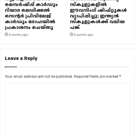
മെമ്പർഷിപ്പ് കാർഡും
സ്കൂളുകളിൽ
റിയാദ മെഡിക്കൽ
ഈവനിംഗ് ഷിഫ്റ്റുകൾ
സെന്റർ പ്രിവിലേജ്
വ്യാപിപ്പിച്ചു; ഇന്ത്യൻ
കാർഡും ദോഹയിൽ
സ്കൂളുകൾക്ക് വലിയ
പ്രകാശനം ചെയ്തു
പങ്ക്
4 weeks ago
4 weeks ago
Leave a Reply
Your email address will not be published.
Required fields are marked
*
C
o
m
m
e
n