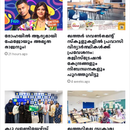
ദോഹയിൽ ആദ്യമായി
ഖത്തർ ഗവൺമെന്റ്
ഫേജോയും അമൃത
സ്കൂളുകളിൽ പ്രവാസി
രാജനും!
വിദ്യാർത്ഥികൾക്ക്
പ്രവേശനം:
21 hours ago
രജിസ്ട്രേഷൻ
കേന്ദ്രങ്ങളും
നിബന്ധനകളും
പുറത്തുവിട്ടു
4 weeks ago
ക്യു വളണ്ടിയേഴ്‌സ്
ഖത്തറിലെ സ്വകാര്യ