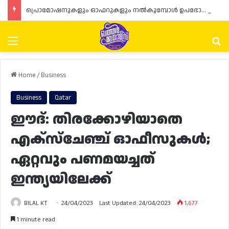
പ്രൊമോഷനുകളും ഓഫറുകളും നൽകുമ്പോൾ ഉപഭോക്താക്കളുടെ അവകാശങ്ങൾ ഉറപ്പാക്കണമെന്ന് ഖത്തർ വാണിജ്യ വ്യവസായ മന്ത്രാലയത്തിന്റെ (MoCI) നിർദ്ദേശം
Menu
Se
Home
/
Business
Business
Qatar
ഈദ്: തിരക്കോഴിയാതെ
എക്സ്ചേഞ്ച് ഓഫീസുകൾ;
ഏറ്റവും പണമയച്ചത്
ഇന്ത്യയിലേക്ക്
BILAL KT
24/04/2023
Last Updated: 24/04/2023
1,677
1 minute read