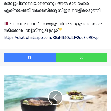
തൊട്ടുപിന്നാലെയാണെന്നും അൽ ദാർ ഫോർ
എക്‌സ്‌ചേഞ്ച് വർക്ക്‌സിന്റെ സിഇഒ വെളിപ്പെടുത്തി.
ഖത്തറിലെ വാർത്തകളും വിവരങ്ങളും തത്സമയം
ലഭിക്കാൻ -വാട്ട്സ്ആപ്പ് ഗ്രൂപ്പ്
https://chat.whatsapp.com/K6aHB4QcILIA2uoZieRCwp
Facebook
Wh
അവധിക്കാലത്ത്
ബീച്ച്
സന്ദർശകർക്ക്
നിർദ്ദേശം;
മണലിൽ
കൽക്കരി
കത്തിക്കരുത്