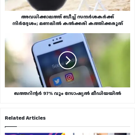
അവധിക്കാലത്ത് ബീച്ച് സന്ദർശകർക്ക്
നിർദ്ദേശം; മണലിൽ കൽക്കരി കത്തിക്കരുത്
ഖത്തറിന്റർ
97%
വും
സോഷ്യൽ
മീഡിയയിൽ
ഖത്തറിന്റർ 97% വും സോഷ്യൽ മീഡിയയിൽ
Related Articles