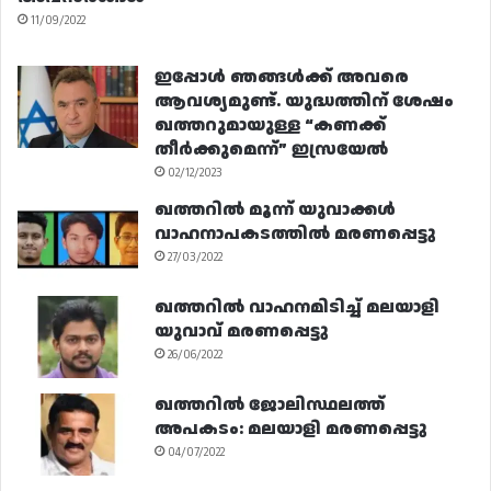
11/09/2022
ഇപ്പോൾ ഞങ്ങൾക്ക് അവരെ
ആവശ്യമുണ്ട്. യുദ്ധത്തിന് ശേഷം
ഖത്തറുമായുള്ള “കണക്ക്
തീർക്കുമെന്ന്” ഇസ്രയേൽ
02/12/2023
ഖത്തറിൽ മൂന്ന് യുവാക്കൾ
വാഹനാപകടത്തിൽ മരണപ്പെട്ടു
27/03/2022
ഖത്തറിൽ വാഹനമിടിച്ച് മലയാളി
യുവാവ് മരണപ്പെട്ടു
26/06/2022
ഖത്തറിൽ ജോലിസ്ഥലത്ത്
അപകടം: മലയാളി മരണപ്പെട്ടു
04/07/2022