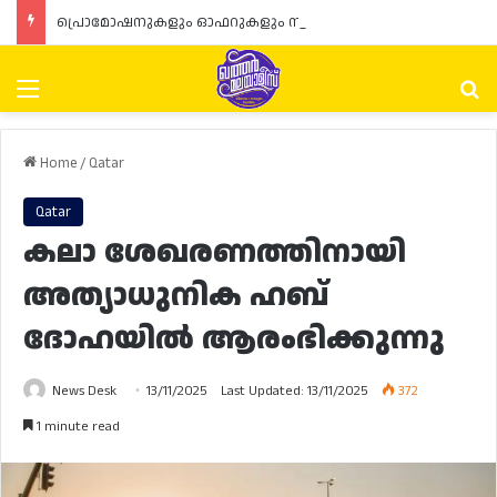
പ്രൊമോഷനുകളും ഓഫറുകളും നൽകുമ്പോൾ ഉപഭോക്താക്കളുടെ അവകാശങ്ങൾ ഉറപ്പാക്കണമെന്ന് ഖത്തർ വാണിജ്യ വ്യവസായ മന്ത്രാലയത്തിന്റെ (MoCI) നിർദ്ദേശം
Menu
Se
Home
/
Qatar
Qatar
കലാ ശേഖരണത്തിനായി
അത്യാധുനിക ഹബ്
ദോഹയിൽ ആരംഭിക്കുന്നു
News Desk
13/11/2025
Last Updated: 13/11/2025
372
1 minute read