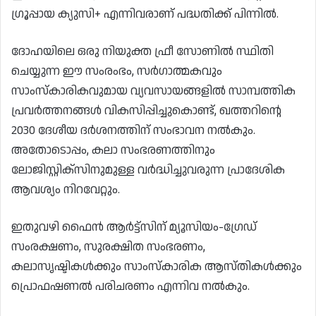
ഗ്രൂപ്പായ ക്യുസി+ എന്നിവരാണ് പദ്ധതിക്ക് പിന്നിൽ.
ദോഹയിലെ ഒരു നിയുക്ത ഫ്രീ സോണിൽ സ്ഥിതി
ചെയ്യുന്ന ഈ സംരംഭം, സർഗാത്മകവും
സാംസ്കാരികവുമായ വ്യവസായങ്ങളിൽ സാമ്പത്തിക
പ്രവർത്തനങ്ങൾ വികസിപ്പിച്ചുകൊണ്ട്, ഖത്തറിന്റെ
2030 ദേശീയ ദർശനത്തിന് സംഭാവന നൽകും.
അതോടൊപ്പം, കലാ സംഭരണത്തിനും
ലോജിസ്റ്റിക്സിനുമുള്ള വർദ്ധിച്ചുവരുന്ന പ്രാദേശിക
ആവശ്യം നിറവേറ്റും.
ഇതുവഴി ഫൈൻ ആർട്ട്സിന് മ്യൂസിയം-ഗ്രേഡ്
സംരക്ഷണം, സുരക്ഷിത സംഭരണം,
കലാസൃഷ്ടികൾക്കും സാംസ്കാരിക ആസ്തികൾക്കും
പ്രൊഫഷണൽ പരിചരണം എന്നിവ നൽകും.