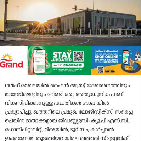
ഗൾഫ് മേഖലയിൽ ഫൈൻ ആർട്ട് ശേഖരണത്തിനും
മാനേജ്‌മെന്റിനും വേണ്ടി ഒരു അത്യാധുനിക ഹബ്
വികസിപ്പിക്കാനുള്ള പദ്ധതികൾ ദോഹയിൽ
പ്രഖ്യാപിച്ചു. ഖത്തറിലെ പ്രമുഖ ലോജിസ്റ്റിക്സ്, സപ്ലൈ
ചെയിൻ ദാതാക്കളായ ജിഡബ്ല്യുസി (ക്യു.പി.എസ്.സി.),
ഹോസ്പിറ്റാലിറ്റി, റീട്ടെയിൽ, ടൂറിസം, കൾച്ചറൽ
ഇക്കണോമി തുടങ്ങിയവയിലെ ഖത്തരി സ്ട്രേറ്റജിക്