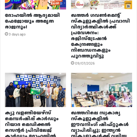
ദോഹയിൽ ആദ്യമായി
ഖത്തർ ഗവൺമെന്റ്
ഫേജോയും അമൃത
സ്കൂളുകളിൽ പ്രവാസി
രാജനും!
വിദ്യാർത്ഥികൾക്ക്
പ്രവേശനം:
3 days ago
രജിസ്ട്രേഷൻ
കേന്ദ്രങ്ങളും
നിബന്ധനകളും
പുറത്തുവിട്ടു
09/07/2026
ക്യു വളണ്ടിയേഴ്‌സ്
ഖത്തറിലെ സ്വകാര്യ
മെമ്പർഷിപ്പ് കാർഡും
സ്കൂളുകളിൽ
റിയാദ മെഡിക്കൽ
ഈവനിംഗ് ഷിഫ്റ്റുകൾ
സെന്റർ പ്രിവിലേജ്
വ്യാപിപ്പിച്ചു; ഇന്ത്യൻ
കാർഡും ദോഹയിൽ
സ്കൂളുകൾക്ക് വലിയ