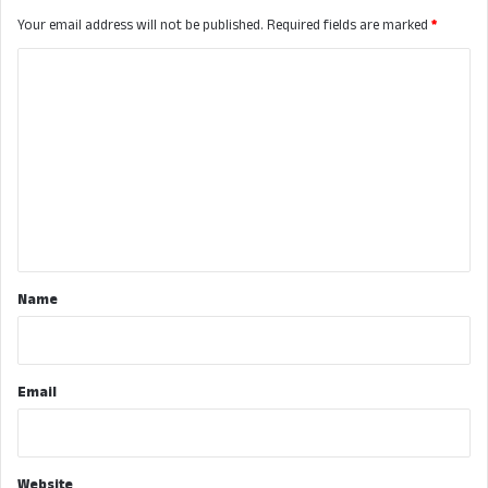
Your email address will not be published.
Required fields are marked
*
C
o
m
m
e
n
t
*
Name
Email
Website