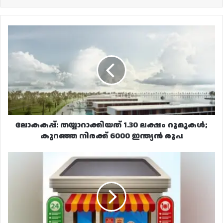
ലോകകപ്പ്:
തയ്യാറാക്കിയത്
1.30
ലക്ഷം
റൂമുകൾ;
കുറഞ്ഞ
നിരക്ക്
6000
ഇന്ത്യൻ
രൂപ
ലോകകപ്പ്: തയ്യാറാക്കിയത് 1.30 ലക്ഷം റൂമുകൾ;
കുറഞ്ഞ നിരക്ക് 6000 ഇന്ത്യൻ രൂപ
വൃത്തിഹീനമായ
സാഹചര്യത്തിൽ
പ്രവർത്തിച്ച
ബേക്കറി
മുൻസിപ്പാലിറ്റി
അടച്ചു