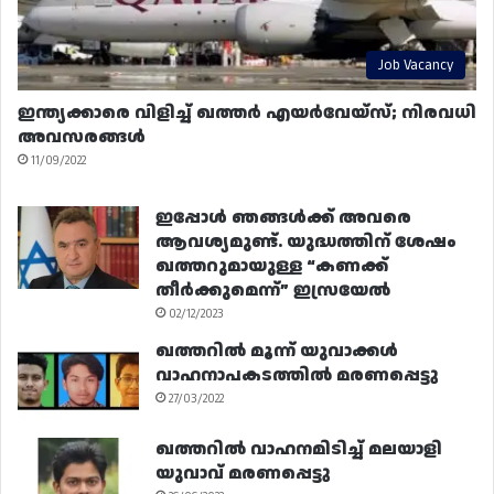
Job Vacancy
ഇന്ത്യക്കാരെ വിളിച്ച് ഖത്തർ എയർവേയ്‌സ്; നിരവധി
അവസരങ്ങൾ
11/09/2022
ഇപ്പോൾ ഞങ്ങൾക്ക് അവരെ
ആവശ്യമുണ്ട്. യുദ്ധത്തിന് ശേഷം
ഖത്തറുമായുള്ള “കണക്ക്
തീർക്കുമെന്ന്” ഇസ്രയേൽ
02/12/2023
ഖത്തറിൽ മൂന്ന് യുവാക്കൾ
വാഹനാപകടത്തിൽ മരണപ്പെട്ടു
27/03/2022
ഖത്തറിൽ വാഹനമിടിച്ച് മലയാളി
യുവാവ് മരണപ്പെട്ടു