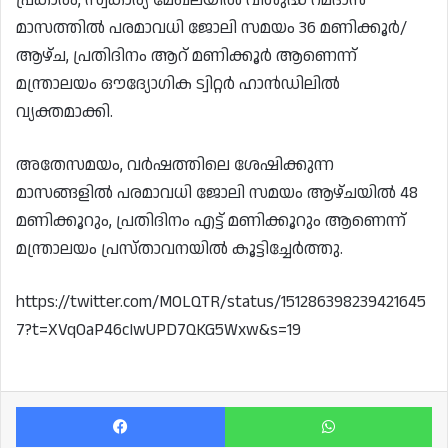
മാസത്തിൽ പരമാവധി ജോലി സമയം 36 മണിക്കൂർ/
ആഴ്ച, പ്രതിദിനം ആറ് മണിക്കൂർ ആണെന്ന്
മന്ത്രാലയം ഔദ്യോഗിക ട്വിറ്റർ ഹാൻഡിലിൽ
വ്യക്തമാക്കി.
അതേസമയം, വർഷത്തിലെ ശേഷിക്കുന്ന
മാസങ്ങളിൽ പരമാവധി ജോലി സമയം ആഴ്ചയിൽ 48
മണിക്കൂറും, പ്രതിദിനം എട്ട് മണിക്കൂറും ആണെന്ന്
മന്ത്രാലയം പ്രസ്താവനയിൽ കൂട്ടിച്ചേർത്തു.
https://twitter.com/MOLQTR/status/151286398239421645
7?t=XVqOaP46cIwUPD7QKG5Wxw&s=19
Facebook
Wh