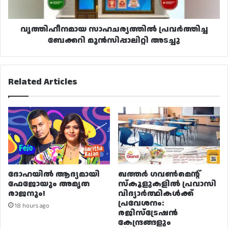
വൃത്തിഹീനമായ സാഹചര്യത്തിൽ പ്രവർത്തിച്ച
ബേക്കറി മുൻസിപ്പാലിറ്റി അടച്ചു
Related Articles
ദോഹയിൽ ആദ്യമായി
ഖത്തർ ഗവൺമെന്റ്
ഫേജോയും അമൃത
സ്കൂളുകളിൽ പ്രവാസി
രാജനും!
വിദ്യാർത്ഥികൾക്ക്
പ്രവേശനം:
18 hours ago
രജിസ്ട്രേഷൻ
കേന്ദ്രങ്ങളും