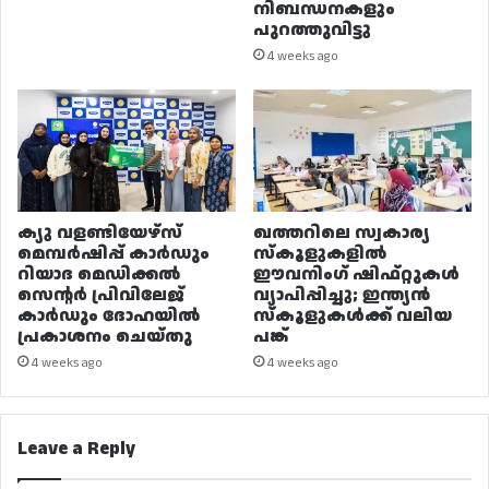
നിബന്ധനകളും
പുറത്തുവിട്ടു
4 weeks ago
ക്യു വളണ്ടിയേഴ്‌സ്
ഖത്തറിലെ സ്വകാര്യ
മെമ്പർഷിപ്പ് കാർഡും
സ്കൂളുകളിൽ
റിയാദ മെഡിക്കൽ
ഈവനിംഗ് ഷിഫ്റ്റുകൾ
സെന്റർ പ്രിവിലേജ്
വ്യാപിപ്പിച്ചു; ഇന്ത്യൻ
കാർഡും ദോഹയിൽ
സ്കൂളുകൾക്ക് വലിയ
പ്രകാശനം ചെയ്തു
പങ്ക്
4 weeks ago
4 weeks ago
Leave a Reply