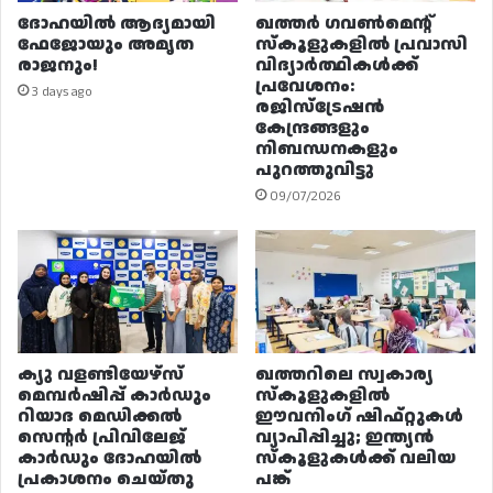
ദോഹയിൽ ആദ്യമായി
ഖത്തർ ഗവൺമെന്റ്
ഫേജോയും അമൃത
സ്കൂളുകളിൽ പ്രവാസി
രാജനും!
വിദ്യാർത്ഥികൾക്ക്
പ്രവേശനം:
3 days ago
രജിസ്ട്രേഷൻ
കേന്ദ്രങ്ങളും
നിബന്ധനകളും
പുറത്തുവിട്ടു
09/07/2026
ക്യു വളണ്ടിയേഴ്‌സ്
ഖത്തറിലെ സ്വകാര്യ
മെമ്പർഷിപ്പ് കാർഡും
സ്കൂളുകളിൽ
റിയാദ മെഡിക്കൽ
ഈവനിംഗ് ഷിഫ്റ്റുകൾ
സെന്റർ പ്രിവിലേജ്
വ്യാപിപ്പിച്ചു; ഇന്ത്യൻ
കാർഡും ദോഹയിൽ
സ്കൂളുകൾക്ക് വലിയ
പ്രകാശനം ചെയ്തു
പങ്ക്