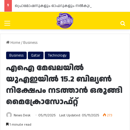
പ്രൊമോഷനുകളും ഓഫറുകളും നൽകുമ്പോൾ ഉപഭോക്താക്കളുടെ അവകാശങ്ങൾ ഉറപ്പാക്കണമെന്ന് ഖത്തർ വാണിജ്യ വ്യവസായ മന്ത്രാലയത്തിന്റെ (MoCI) നിർദ്ദേശം
Menu
Se
Home
/
Business
Business
Qatar
Technology
എഐ മേഖലയിൽ
യുഎഇയിൽ 15.2 ബില്യൺ
നിക്ഷേപം നടത്താൻ ഒരുങ്ങി
മൈക്രോസോഫ്റ്റ്
News Desk
05/11/2025
Last Updated: 05/11/2025
273
1 minute read