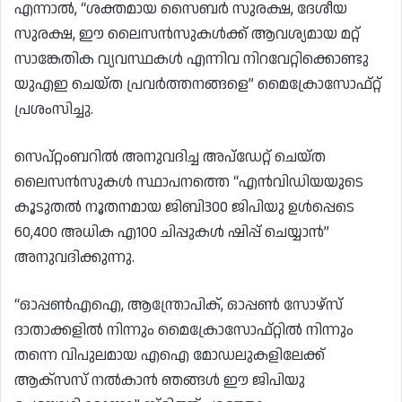
എന്നാൽ, “ശക്തമായ സൈബർ സുരക്ഷ, ദേശീയ
സുരക്ഷ, ഈ ലൈസൻസുകൾക്ക് ആവശ്യമായ മറ്റ്
സാങ്കേതിക വ്യവസ്ഥകൾ എന്നിവ നിറവേറ്റിക്കൊണ്ടു
യുഎഇ ചെയ്ത പ്രവർത്തനങ്ങളെ” മൈക്രോസോഫ്റ്റ്
പ്രശംസിച്ചു.
സെപ്റ്റംബറിൽ അനുവദിച്ച അപ്‌ഡേറ്റ് ചെയ്ത
ലൈസൻസുകൾ സ്ഥാപനത്തെ “എൻവിഡിയയുടെ
കൂടുതൽ നൂതനമായ ജിബി300 ജിപിയു ഉൾപ്പെടെ
60,400 അധിക എ100 ചിപ്പുകൾ ഷിപ്പ് ചെയ്യാൻ”
അനുവദിക്കുന്നു.
“ഓപ്പൺഎഐ, ആന്ത്രോപിക്, ഓപ്പൺ സോഴ്‌സ്
ദാതാക്കളിൽ നിന്നും മൈക്രോസോഫ്റ്റിൽ നിന്നും
തന്നെ വിപുലമായ എഐ മോഡലുകളിലേക്ക്
ആക്‌സസ് നൽകാൻ ഞങ്ങൾ ഈ ജിപിയു