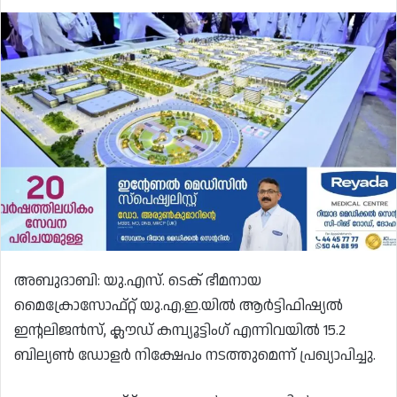
അബുദാബി: യു.എസ്. ടെക് ഭീമനായ
മൈക്രോസോഫ്റ്റ് യു.എ.ഇ.യിൽ ആർട്ടിഫിഷ്യൽ
ഇന്റലിജൻസ്, ക്ലൗഡ് കമ്പ്യൂട്ടിംഗ് എന്നിവയിൽ 15.2
ബില്യൺ ഡോളർ നിക്ഷേപം നടത്തുമെന്ന് പ്രഖ്യാപിച്ചു.