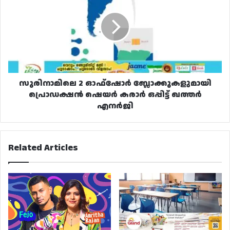
ഓഫ്‌ഷോർ
ബ്ലോക്കുകളുമായി
പ്രൊഡക്ഷൻ
ഷെയർ
കരാർ
ഒപ്പിട്ട്
ഖത്തർ
എനർജി
സുരിനാമിലെ 2 ഓഫ്‌ഷോർ ബ്ലോക്കുകളുമായി
പ്രൊഡക്ഷൻ ഷെയർ കരാർ ഒപ്പിട്ട് ഖത്തർ
എനർജി
Related Articles