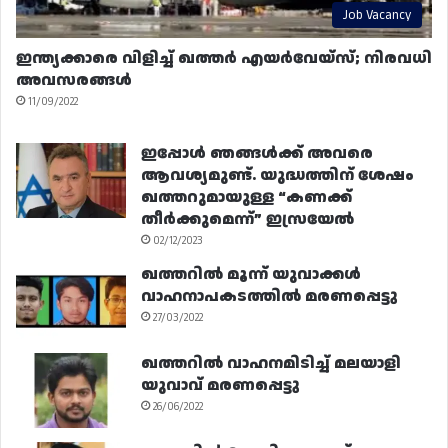
Job Vacancy
ഇന്ത്യക്കാരെ വിളിച്ച് ഖത്തർ എയർവേയ്‌സ്; നിരവധി
അവസരങ്ങൾ
11/09/2022
ഇപ്പോൾ ഞങ്ങൾക്ക് അവരെ
ആവശ്യമുണ്ട്. യുദ്ധത്തിന് ശേഷം
ഖത്തറുമായുള്ള “കണക്ക്
തീർക്കുമെന്ന്” ഇസ്രയേൽ
02/12/2023
ഖത്തറിൽ മൂന്ന് യുവാക്കൾ
വാഹനാപകടത്തിൽ മരണപ്പെട്ടു
27/03/2022
ഖത്തറിൽ വാഹനമിടിച്ച് മലയാളി
യുവാവ് മരണപ്പെട്ടു
26/06/2022