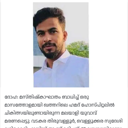
ദോഹ: മസ്തിഷ്കാഘാതം ബാധിച്ച് ഒരു
മാസത്തോളമായി ഖത്തറിലെ ഹമദ് ഹോസ്പിറ്റലിൽ
ചികിത്സയിലുണ്ടായിരുന്ന മലയാളി യുവാവ്
മരണപ്പെട്ടു. വടകര തിരുവള്ളൂർ, വെള്ളൂക്കര സ്വദേശി