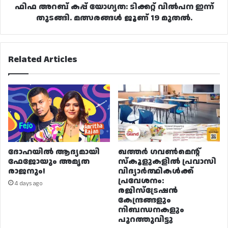
ജൂണ്
ഫിഫ അറബ് കപ്പ് യോഗ്യത: ടിക്കറ്റ് വിൽപന ഇന്ന്
19
തുടങ്ങി. മത്സരങ്ങൾ ജൂണ് 19 മുതൽ.
മുതൽ.
Related Articles
ദോഹയിൽ ആദ്യമായി
ഖത്തർ ഗവൺമെന്റ്
ഫേജോയും അമൃത
സ്കൂളുകളിൽ പ്രവാസി
രാജനും!
വിദ്യാർത്ഥികൾക്ക്
പ്രവേശനം:
4 days ago
രജിസ്ട്രേഷൻ
കേന്ദ്രങ്ങളും
നിബന്ധനകളും
പുറത്തുവിട്ടു