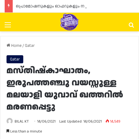
പ്രൊമോഷനുകളും ഓഫറുകളും നൽകുമ്പോൾ ഉപഭോക്താക്കളുടെ അവകാശങ്ങൾ ഉറപ്പാക്കണമെന്ന് ഖത്തർ വാണിജ്യ വ്യവസായ മന്ത്രാലയത്തിന്റെ (MoCI) നിർദ്ദേശം
Menu
Se
Home
/
Qatar
Qatar
മസ്തിഷ്കാഘാതം,
ഇരുപത്തഞ്ചു വയസ്സുള്ള
മലയാളി യുവാവ് ഖത്തറിൽ
മരണപ്പെട്ടു
BILAL KT
14/06/2021
Last Updated: 14/06/2021
14,549
Less than a minute