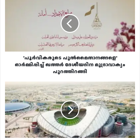
പുൽമൈതാനങ്ങളെ'
ഓർമ്മിപ്പിച്ച്
ഖത്തർ
ദേശീയദിന
മുദ്രാവാക്യം
പുറത്തിറങ്ങി
'പൂർവികരുടെ പുൽമൈതാനങ്ങളെ'
ഓർമ്മിപ്പിച്ച് ഖത്തർ ദേശീയദിന മുദ്രാവാക്യം
പുറത്തിറങ്ങി
ഫിഫ
അറബ്
കപ്പ്
യോഗ്യത:
ടിക്കറ്റ്
വിൽപന
ഇന്ന്
തുടങ്ങി.
മത്സരങ്ങൾ