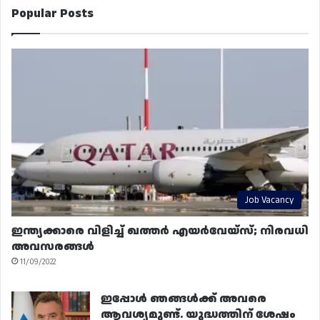
Popular Posts
Job Vacancy
ഇന്ത്യക്കാരെ വിളിച്ച് ഖത്തർ എയർവേയ്‌സ്; നിരവധി
അവസരങ്ങൾ
11/09/2022
ഇപ്പോൾ ഞങ്ങൾക്ക് അവരെ
ആവശ്യമുണ്ട്. യുദ്ധത്തിന് ശേഷം