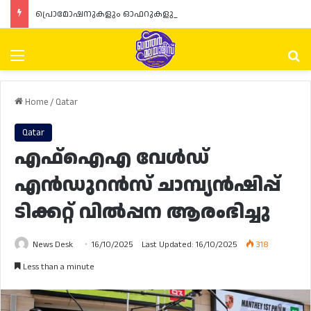
പ്രൊമോഷനുകളും ഓഫറുകളും നൽകുമ്പോൾ ഉപഭോക്താക്കളുടെ അവകാശങ്ങൾ ഉറപ്പാക്കണമെന്ന് ഖത്തർ വാണിജ്യ വ്യവസായ മന്ത്രാലയത്തിന്റെ (MoCI) നിർദ്ദേശം
Menu
Se
Home
/
Qatar
Qatar
എഫ്‌ഐഎ വേൾഡ്
എൻഡുറൻസ് ചാമ്പ്യൻഷിപ്പ്
ടിക്കറ്റ് വിൽപ്പന ആരംഭിച്ചു
News Desk
16/10/2025
Last Updated: 16/10/2025
318
Less than a minute