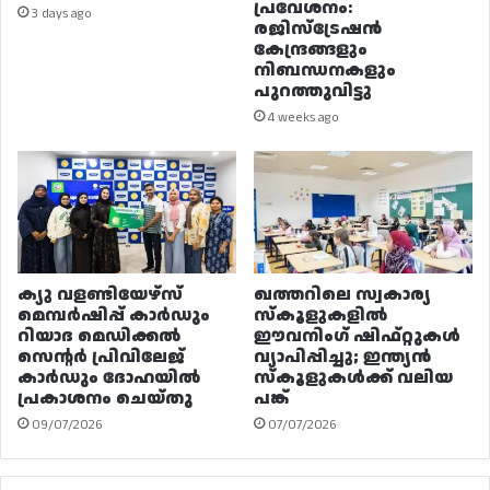
പ്രവേശനം:
3 days ago
രജിസ്ട്രേഷൻ
കേന്ദ്രങ്ങളും
നിബന്ധനകളും
പുറത്തുവിട്ടു
4 weeks ago
ക്യു വളണ്ടിയേഴ്‌സ്
ഖത്തറിലെ സ്വകാര്യ
മെമ്പർഷിപ്പ് കാർഡും
സ്കൂളുകളിൽ
റിയാദ മെഡിക്കൽ
ഈവനിംഗ് ഷിഫ്റ്റുകൾ
സെന്റർ പ്രിവിലേജ്
വ്യാപിപ്പിച്ചു; ഇന്ത്യൻ
കാർഡും ദോഹയിൽ
സ്കൂളുകൾക്ക് വലിയ
പ്രകാശനം ചെയ്തു
പങ്ക്
09/07/2026
07/07/2026