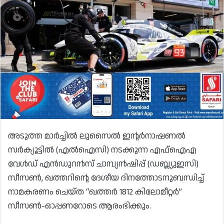
അടുത്ത മാർച്ചിൽ ലുസൈൽ ഇന്റർനാഷണൽ
സർക്യൂട്ടിൽ (എൽഐസി) നടക്കുന്ന എഫ്‌ഐഎ
വേൾഡ് എൻഡുറൻസ് ചാമ്പ്യൻഷിപ്പ് (ഡബ്ല്യുഇസി)
സീസൺ, ഖത്തറിന്റെ ദേശീയ ദിനത്തോടനുബന്ധിച്ച്
നാമകരണം ചെയ്ത “ഖത്തർ 1812 കിലോമീറ്റർ”
സീസൺ-ഓപ്പണറോടെ ആരംഭിക്കും.