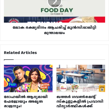
മന്ത്രാലയം
ലോക ഭക്ഷ്യദിനം ആചരിച്ച് മുൻസിപ്പാലിറ്റി
മന്ത്രാലയം
Related Articles
ദോഹയിൽ ആദ്യമായി
ഖത്തർ ഗവൺമെന്റ്
ഫേജോയും അമൃത
സ്കൂളുകളിൽ പ്രവാസി
രാജനും!
വിദ്യാർത്ഥികൾക്ക്