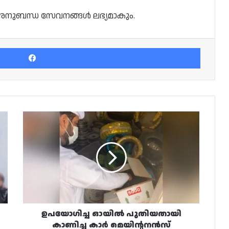
് അനുബന്ധ സേവനങ്ങൾ ലഭ്യമാകും.
Facebook
ഉപയോഗിച്ച
ഓയിൽ
പുതിയതായി
കാണിച്ച
കാർ
മെയിന്റനൻസ്
സെന്ററിനെതിരെ
നടപടി
ഉപയോഗിച്ച ഓയിൽ പുതിയതായി
കാണിച്ച കാർ മെയിന്റനൻസ്