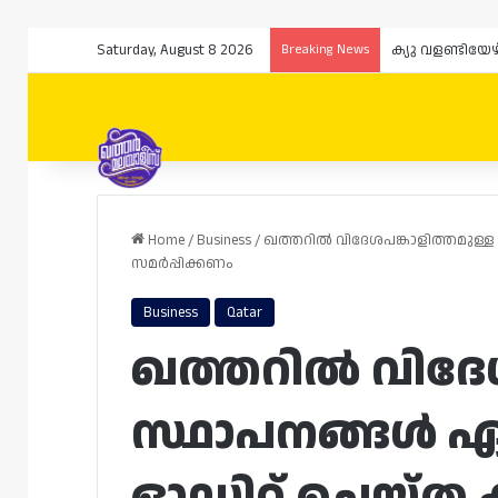
Saturday, August 8 2026
Breaking News
ക്യു വളണ്ടിയേ
Home
/
Business
/
ഖത്തറിൽ വിദേശപങ്കാളിത്തമുള്
സമർപ്പിക്കണം
Business
Qatar
ഖത്തറിൽ വിദേശ
സ്ഥാപനങ്ങൾ ഏ
ഓഡിറ്റ് ചെയ്‌