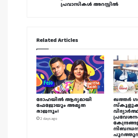
പ്രവാസികൾ അറസ്റ്റിൽ
Related Articles
ദോഹയിൽ ആദ്യമായി
ഖത്തർ ഗ
ഫേജോയും അമൃത
സ്കൂളുക
രാജനും!
വിദ്യാർത്
പ്രവേശന
2 days ago
കേന്ദ്രങ്ങ
നിബന്ധ
പുറത്തുവി