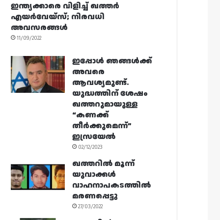
ഇന്ത്യക്കാരെ വിളിച്ച് ഖത്തർ
എയർവേയ്‌സ്; നിരവധി
അവസരങ്ങൾ
11/09/2022
ഇപ്പോൾ ഞങ്ങൾക്ക്
അവരെ
ആവശ്യമുണ്ട്.
യുദ്ധത്തിന് ശേഷം
ഖത്തറുമായുള്ള
“കണക്ക്
തീർക്കുമെന്ന്”
ഇസ്രയേൽ
02/12/2023
ഖത്തറിൽ മൂന്ന്
യുവാക്കൾ
വാഹനാപകടത്തിൽ
മരണപ്പെട്ടു
27/03/2022