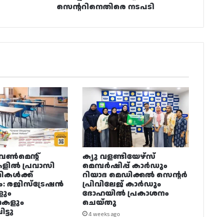
സെന്ററിനെതിരെ നടപടി
വൺമെന്റ്
ക്യു വളണ്ടിയേഴ്‌സ്
ളിൽ പ്രവാസി
മെമ്പർഷിപ്പ് കാർഡും
ഥികൾക്ക്
റിയാദ മെഡിക്കൽ സെന്റർ
ം: രജിസ്ട്രേഷൻ
പ്രിവിലേജ് കാർഡും
ളും
ദോഹയിൽ പ്രകാശനം
നകളും
ചെയ്തു
ട്ടു
4 weeks ago