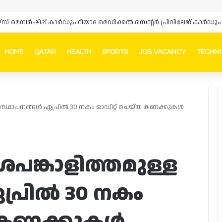
ഴ്‌സ് മെമ്പർഷിപ്പ് കാർഡും റിയാദ മെഡിക്കൽ സെന്റർ പ്രിവിലേജ് കാ
HOME
QATAR
HEALTH
SPORTS
JOB VACANCY
TECHN
Faceb
In
ള സ്ഥാപനങ്ങൾ ഏപ്രിൽ 30 നകം ഓഡിറ്റ് ചെയ്‌ത കണക്കുകൾ
പങ്കാളിത്തമുള്ള
പ്രിൽ 30 നകം
ത കണക്കുകൾ