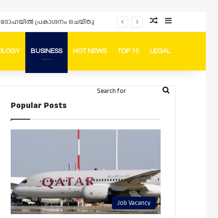
Random Article
Sidebar
ർഡും ദോഹയിൽ പ്രകാശനം ചെയ്തു
OLOGY
BUSINESS
HOT NEWS
TOP 10
LEGAL
ook
stagram
Telegram
Whatsapp
Random Article
Switch skin
Search
Login
Popular Posts
for
Job Vacancy