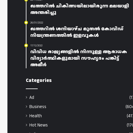
ഖത്തറിൽ ചികിത്സയിലായിരുന്ന മലയാളി
അന്തരിച്ചു
26/01/2022
ഖത്തറിൽ ശനിയാഴ്ച മുതൽ കോവിഡ്
നിയന്ത്രണത്തിൽ ഇളവുകൾ
17/12/2022
വിവിധ രാജ്യങ്ങളിൽ നിന്നുള്ള ആരാധക
വിദ്യാർത്ഥികളുമായി സൗഹൃദം പങ്കിട്ട്
അമീർ
Categories
Ad
(1
Business
(60
Health
(41
Hot News
(17