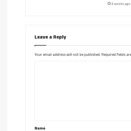
4 weeks ago
Leave a Reply
Your email address will not be published.
Required fields a
C
o
m
m
e
n
t
*
Name