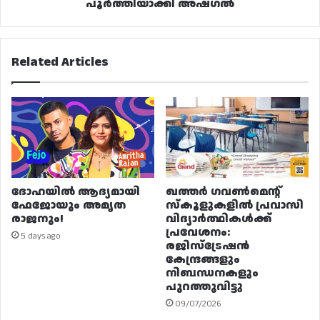
പൂർത്തിയാക്കി അഷ്‌ഗൽ
Related Articles
ദോഹയിൽ ആദ്യമായി
ഖത്തർ ഗവൺമെന്റ്
ഫേജോയും അമൃത
സ്കൂളുകളിൽ പ്രവാസി
രാജനും!
വിദ്യാർത്ഥികൾക്ക്
പ്രവേശനം:
5 days ago
രജിസ്ട്രേഷൻ
കേന്ദ്രങ്ങളും
നിബന്ധനകളും
പുറത്തുവിട്ടു
09/07/2026