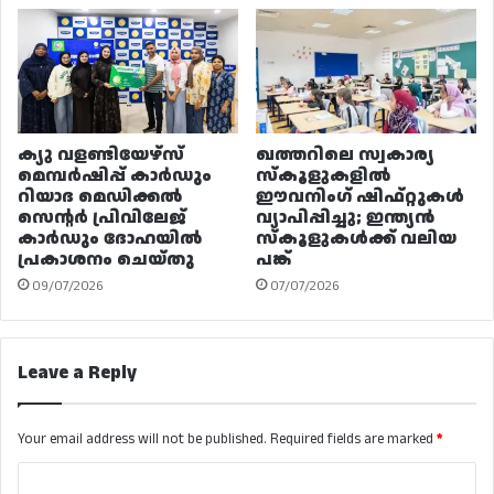
ക്യു വളണ്ടിയേഴ്‌സ്
ഖത്തറിലെ സ്വകാര്യ
മെമ്പർഷിപ്പ് കാർഡും
സ്കൂളുകളിൽ
റിയാദ മെഡിക്കൽ
ഈവനിംഗ് ഷിഫ്റ്റുകൾ
സെന്റർ പ്രിവിലേജ്
വ്യാപിപ്പിച്ചു; ഇന്ത്യൻ
കാർഡും ദോഹയിൽ
സ്കൂളുകൾക്ക് വലിയ
പ്രകാശനം ചെയ്തു
പങ്ക്
09/07/2026
07/07/2026
Leave a Reply
Your email address will not be published.
Required fields are marked
*
C