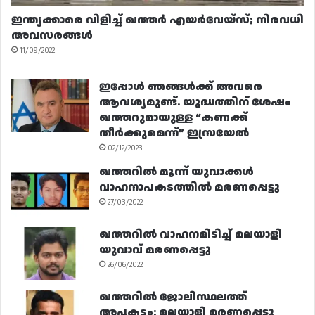
ഇന്ത്യക്കാരെ വിളിച്ച് ഖത്തർ എയർവേയ്‌സ്; നിരവധി
അവസരങ്ങൾ
11/09/2022
ഇപ്പോൾ ഞങ്ങൾക്ക് അവരെ
ആവശ്യമുണ്ട്. യുദ്ധത്തിന് ശേഷം
ഖത്തറുമായുള്ള “കണക്ക്
തീർക്കുമെന്ന്” ഇസ്രയേൽ
02/12/2023
ഖത്തറിൽ മൂന്ന് യുവാക്കൾ
വാഹനാപകടത്തിൽ മരണപ്പെട്ടു
27/03/2022
ഖത്തറിൽ വാഹനമിടിച്ച് മലയാളി
യുവാവ് മരണപ്പെട്ടു
26/06/2022
ഖത്തറിൽ ജോലിസ്ഥലത്ത്
അപകടം: മലയാളി മരണപ്പെട്ടു