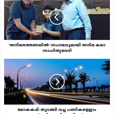
സംഗമവുമായി
തനിമ
കലാ
സാഹിത്യവേദി
'തനിമരത്തണലിൽ' സംഗമവുമായി തനിമ കലാ
സാഹിത്യവേദി
ലോകകപ്പ്:
തുടങ്ങി
വച്ച
പണികളെല്ലാം
പൂർത്തിയാക്കി
അഷ്‌ഗൽ
ലോകകപ്പ്: തുടങ്ങി വച്ച പണികളെല്ലാം