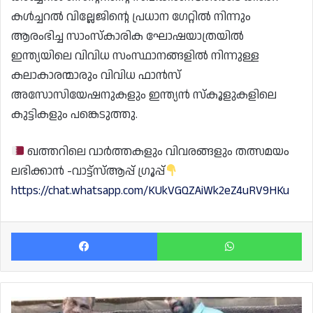
കൾച്ചറൽ വില്ലേജിന്റെ പ്രധാന ഗേറ്റിൽ നിന്നും
ആരംഭിച്ച സാംസ്കാരിക ഘോഷയാത്രയിൽ
ഇന്ത്യയിലെ വിവിധ സംസ്ഥാനങ്ങളിൽ നിന്നുള്ള
കലാകാരന്മാരും വിവിധ ഫാൻസ്‌
അസോസിയേഷനുകളും ഇന്ത്യൻ സ്കൂളുകളിലെ
കുട്ടികളും പങ്കെടുത്തു.
ഖത്തറിലെ വാർത്തകളും വിവരങ്ങളും തത്സമയം
ലഭിക്കാൻ -വാട്ട്സ്ആപ്പ് ഗ്രൂപ്പ്
https://chat.whatsapp.com/KUkVGQZAiWk2eZ4uRV9HKu
Facebook
Wh
'തനിമരത്തണലിൽ'