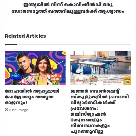
ഇന്ത്യയിൽ നിന്ന് കൊവീഷീൽഡ് ഒരു
ഡോസെടുത്ത് ഖത്തറിലുള്ളവർക്ക് ആശ്വാസം
Related Articles
ദോഹയിൽ ആദ്യമായി
ഖത്തർ ഗവൺമെന്റ്
ഫേജോയും അമൃത
സ്കൂളുകളിൽ പ്രവാസി
രാജനും!
വിദ്യാർത്ഥികൾക്ക്
പ്രവേശനം:
8 hours ago
രജിസ്ട്രേഷൻ
കേന്ദ്രങ്ങളും
നിബന്ധനകളും
പുറത്തുവിട്ടു