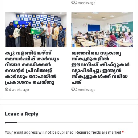
4 weeks ago
ക്യു വളണ്ടിയേഴ്‌സ്
ഖത്തറിലെ സ്വകാര്യ
മെമ്പർഷിപ്പ് കാർഡും
സ്കൂളുകളിൽ
റിയാദ മെഡിക്കൽ
ഈവനിംഗ് ഷിഫ്റ്റുകൾ
സെന്റർ പ്രിവിലേജ്
വ്യാപിപ്പിച്ചു; ഇന്ത്യൻ
കാർഡും ദോഹയിൽ
സ്കൂളുകൾക്ക് വലിയ
പ്രകാശനം ചെയ്തു
പങ്ക്
4 weeks ago
4 weeks ago
Leave a Reply
Your email address will not be published.
Required fields are marked
*