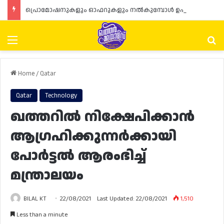
പ്രൊമോഷനുകളും ഓഫറുകളും നൽകുമ്പോൾ ഉപഭോക്താക്കളുടെ അവകാശങ്ങൾ ഉറപ്പാക്കണമെന്ന് ഖത്തർ വാണിജ്യ വ്യവസായ മന്ത്രാലയത്തിന്റെ (MoCI) നിർദ്ദേശം
Menu
Se
Home
/
Qatar
Qatar
Technology
ഖത്തറിൽ നിക്ഷേപിക്കാൻ
ആഗ്രഹിക്കുന്നർക്കായി
പോർട്ടൽ ആരംഭിച്ച്
മന്ത്രാലയം
BILAL KT
22/08/2021
Last Updated: 22/08/2021
1,510
Less than a minute