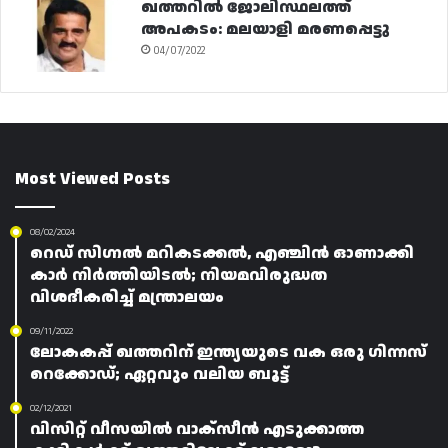
ഖത്തറിൽ ജോലിസ്ഥലത്ത്
അപകടം: മലയാളി മരണപ്പെട്ടു
04/07/2022
Most Viewed Posts
08/02/2024
റെഡ് സിഗ്നൽ മറികടക്കൽ, എഞ്ചിൻ ഓണാക്കി
കാർ നിർത്തിയിടൽ; നിയമവിരുദ്ധത
വിശദീകരിച്ച് മന്ത്രാലയം
09/11/2022
ലോകകപ്പ് ഖത്തറിന് ഇന്ത്യയുടെ വക ഒരു ഗിന്നസ്
റെക്കോഡ്; ഏറ്റവും വലിയ ബൂട്ട്
02/12/2021
വിസിറ്റ് വീസയിൽ വാക്സീൻ എടുക്കാത്ത