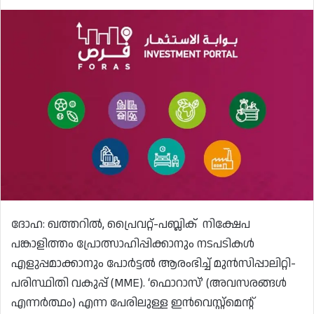
ദോഹ: ഖത്തറിൽ, പ്രൈവറ്റ്-പബ്ലിക് നിക്ഷേപ
പങ്കാളിത്തം പ്രോത്സാഹിപ്പിക്കാനും നടപടികൾ
എളുപ്പമാക്കാനും പോർട്ടൽ ആരംഭിച്ച് മുൻസിപ്പാലിറ്റി-
പരിസ്ഥിതി വകുപ്പ് (MME). ‘ഫൊറാസ്’ (അവസരങ്ങൾ
എന്നർത്ഥം) എന്ന പേരിലുള്ള ഇൻവെസ്റ്റ്‌മെന്റ്