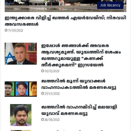
Job Vacancy
ഇന്ത്യക്കാരെ വിളിച്ച് ഖത്തർ എയർവേയ്‌സ്; നിരവധി
അവസരങ്ങൾ
11/09/2022
ഇപ്പോൾ ഞങ്ങൾക്ക് അവരെ
ആവശ്യമുണ്ട്. യുദ്ധത്തിന് ശേഷം
ഖത്തറുമായുള്ള “കണക്ക്
തീർക്കുമെന്ന്” ഇസ്രയേൽ
02/12/2023
ഖത്തറിൽ മൂന്ന് യുവാക്കൾ
വാഹനാപകടത്തിൽ മരണപ്പെട്ടു
27/03/2022
ഖത്തറിൽ വാഹനമിടിച്ച് മലയാളി
യുവാവ് മരണപ്പെട്ടു
26/06/2022