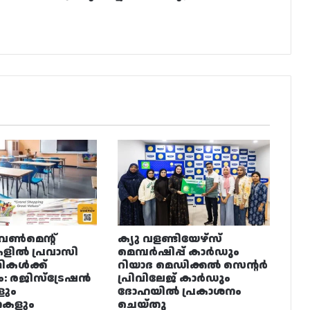
വൺമെന്റ്
ക്യു വളണ്ടിയേഴ്‌സ്
ളിൽ പ്രവാസി
മെമ്പർഷിപ്പ് കാർഡും
ഥികൾക്ക്
റിയാദ മെഡിക്കൽ സെന്റർ
ം: രജിസ്ട്രേഷൻ
പ്രിവിലേജ് കാർഡും
ളും
ദോഹയിൽ പ്രകാശനം
നകളും
ചെയ്തു