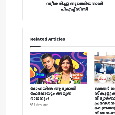
സ്വീകരിച്ചു തുടങ്ങിയതായി
പിഎച്ച്സിസി
Related Articles
ദോഹയിൽ ആദ്യമായി
ഖത്തർ ഗ
ഫേജോയും അമൃത
സ്കൂളുക
രാജനും!
വിദ്യാർത്
പ്രവേശന
3 days ago
കേന്ദ്രങ്ങ
നിബന്ധ