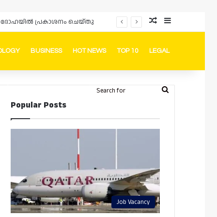
Random Article
Sidebar
ർഡും ദോഹയിൽ പ്രകാശനം ചെയ്തു
OLOGY
BUSINESS
HOT NEWS
TOP 10
LEGAL
ook
stagram
Telegram
Whatsapp
Random Article
Switch skin
Search
Login
Popular Posts
for
Job Vacancy