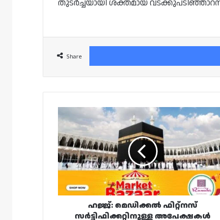
തുടർച്ചയായി ശക്തമായ വടക്കുപടിഞ്ഞാറൻ കാറ്
Share
ഹജ്ജ്:
മെഡിക്കൽ
ഫിറ്റ്നസ്
സർട്ടിഫിക്കറ്റിനുള്ള
അപേക്ഷകൾ
സ്വീകരിച്ചു
തുടങ്ങിയതായി
പിഎച്ച്സിസി
ഹജ്ജ്: മെഡിക്കൽ ഫിറ്റ്നസ്
സർട്ടിഫിക്കറ്റിനുള്ള അപേക്ഷകൾ