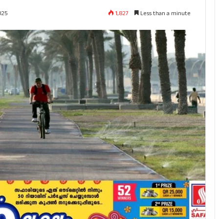
1,827
Less than a minute
025