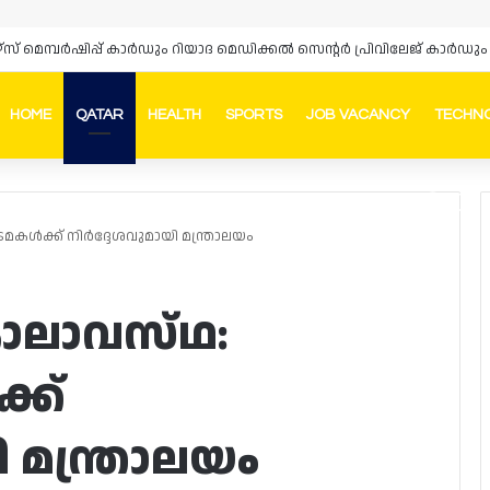
ഴ്‌സ് മെമ്പർഷിപ്പ് കാർഡും റിയാദ മെഡിക്കൽ സെന്റർ പ്രിവിലേജ് കാ
HOME
QATAR
HEALTH
SPORTS
JOB VACANCY
TECHN
Faceb
In
ക്ക് നിർദ്ദേശവുമായി മന്ത്രാലയം
ാവസ്‌ഥ:
്ക്
 മന്ത്രാലയം