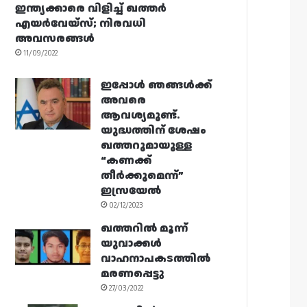
ഇന്ത്യക്കാരെ വിളിച്ച് ഖത്തർ
എയർവേയ്‌സ്; നിരവധി
അവസരങ്ങൾ
11/09/2022
ഇപ്പോൾ ഞങ്ങൾക്ക്
അവരെ
ആവശ്യമുണ്ട്.
യുദ്ധത്തിന് ശേഷം
ഖത്തറുമായുള്ള
“കണക്ക്
തീർക്കുമെന്ന്”
ഇസ്രയേൽ
02/12/2023
ഖത്തറിൽ മൂന്ന്
യുവാക്കൾ
വാഹനാപകടത്തിൽ
മരണപ്പെട്ടു
27/03/2022