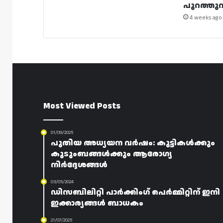
പുറത്തുവി
4 weeks ago
Most Viewed Posts
01/09/2025
പുതിയ അധ്യയന വർഷം: കുട്ടികൾക്കും
കുടുംബങ്ങൾക്കും ആരോഗ്യ
നിർദ്ദേശങ്ങൾ
03/05/2024
ഡിസബിലിറ്റി പാർക്കിംഗ് പെർമ്മിറ്റിന് ഇനി
ഇക്കാര്യങ്ങൾ ബാധകം
21/07/2025