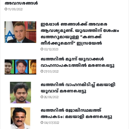
അവസരങ്ങൾ
11/09/2022
ഇപ്പോൾ ഞങ്ങൾക്ക് അവരെ
ആവശ്യമുണ്ട്. യുദ്ധത്തിന് ശേഷം
ഖത്തറുമായുള്ള “കണക്ക്
തീർക്കുമെന്ന്” ഇസ്രയേൽ
02/12/2023
ഖത്തറിൽ മൂന്ന് യുവാക്കൾ
വാഹനാപകടത്തിൽ മരണപ്പെട്ടു
27/03/2022
ഖത്തറിൽ വാഹനമിടിച്ച് മലയാളി
യുവാവ് മരണപ്പെട്ടു
26/06/2022
ഖത്തറിൽ ജോലിസ്ഥലത്ത്
അപകടം: മലയാളി മരണപ്പെട്ടു
04/07/2022