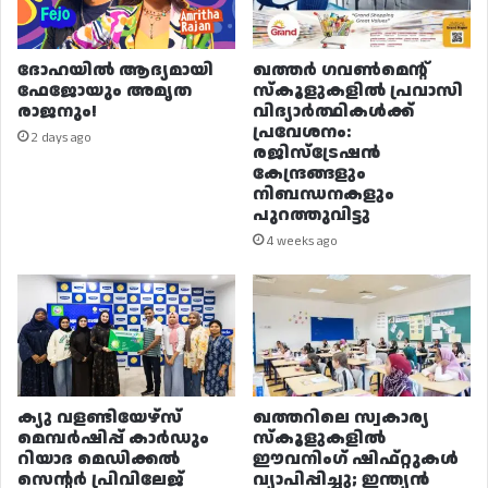
ദോഹയിൽ ആദ്യമായി
ഖത്തർ ഗവൺമെന്റ്
ഫേജോയും അമൃത
സ്കൂളുകളിൽ പ്രവാസി
രാജനും!
വിദ്യാർത്ഥികൾക്ക്
പ്രവേശനം:
2 days ago
രജിസ്ട്രേഷൻ
കേന്ദ്രങ്ങളും
നിബന്ധനകളും
പുറത്തുവിട്ടു
4 weeks ago
ക്യു വളണ്ടിയേഴ്‌സ്
ഖത്തറിലെ സ്വകാര്യ
മെമ്പർഷിപ്പ് കാർഡും
സ്കൂളുകളിൽ
റിയാദ മെഡിക്കൽ
ഈവനിംഗ് ഷിഫ്റ്റുകൾ
സെന്റർ പ്രിവിലേജ്
വ്യാപിപ്പിച്ചു; ഇന്ത്യൻ