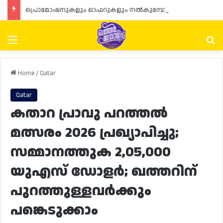
പ്രൊമോഷനുകളും ഓഫറുകളും നൽകുമ്പോൾ ഉപഭോക്താക്കളുടെ അവകാശങ്ങൾ ഉറപ്പാക്കണമെന്ന് ഖത്തർ വാണിജ്യ വ്യവസായ മന്ത്രാലയത്തിന്റെ (MoCI) നിർദ്ദേശം
Menu
Se
Home
/
Qatar
Qatar
കതാറ പ്രാവു പറത്തൽ
മത്സരം 2026 പ്രഖ്യാപിച്ചു;
സമ്മാനത്തുക 2,05,000
യുഎസ് ഡോളർ; ഖത്തറിന്
പുറത്തുള്ളവർക്കും
പങ്കെടുക്കാം