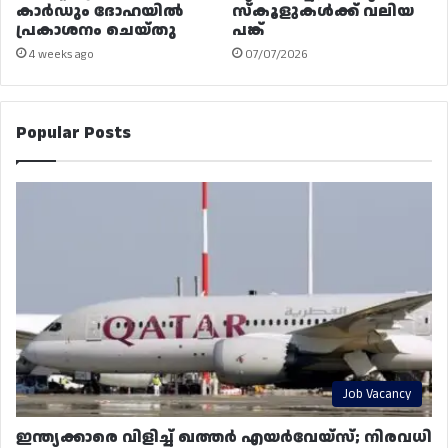
കാർഡും ദോഹയിൽ
സ്കൂളുകൾക്ക് വലിയ
പ്രകാശനം ചെയ്തു
പങ്ക്
4 weeks ago
07/07/2026
Popular Posts
Job Vacancy
ഇന്ത്യക്കാരെ വിളിച്ച് ഖത്തർ എയർവേയ്‌സ്; നിരവധി