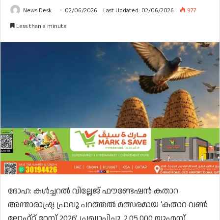
News Desk
02/06/2026
Last Updated: 02/06/2026
977
Less than a minute
ദോഹ: കൾച്ചറൽ വില്ലേജ് ഫൗണ്ടേഷൻ കതാറ
അന്താരാഷ്ട്ര പ്രാവു പറത്തൽ മത്സരമായ ‘കതാറ വൺ
ലോഫ്റ്റ് റേസ് 2026’ പ്രഖ്യാപിച്ചു. 2,05,000 യുഎസ്