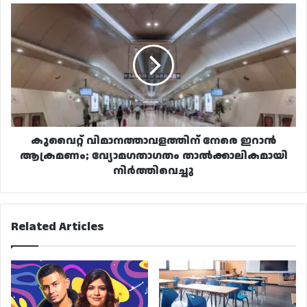
കുവൈറ്റ്
വിമാനത്താവളത്തിന്
നേരെ
ഇറാൻ
ആക്രമണം;
വ്യോമഗതാഗതം
താൽക്കാലികമായി
നിർത്തിവെച്ചു
കുവൈറ്റ് വിമാനത്താവളത്തിന് നേരെ ഇറാൻ
ആക്രമണം; വ്യോമഗതാഗതം താൽക്കാലികമായി
നിർത്തിവെച്ചു
Related Articles