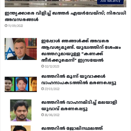
Job Vacancy
ഇന്ത്യക്കാരെ വിളിച്ച് ഖത്തർ എയർവേയ്‌സ്; നിരവധി
അവസരങ്ങൾ
11/09/2022
ഇപ്പോൾ ഞങ്ങൾക്ക് അവരെ
ആവശ്യമുണ്ട്. യുദ്ധത്തിന് ശേഷം
ഖത്തറുമായുള്ള “കണക്ക്
തീർക്കുമെന്ന്” ഇസ്രയേൽ
02/12/2023
ഖത്തറിൽ മൂന്ന് യുവാക്കൾ
വാഹനാപകടത്തിൽ മരണപ്പെട്ടു
27/03/2022
ഖത്തറിൽ വാഹനമിടിച്ച് മലയാളി
യുവാവ് മരണപ്പെട്ടു
26/06/2022
ഖത്തറിൽ ജോലിസ്ഥലത്ത്