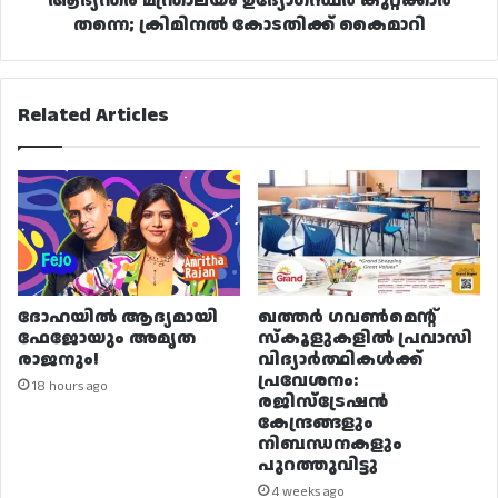
ആഭ്യന്തര മന്ത്രാലയം ഉദ്യോഗസ്ഥർ കുറ്റക്കാർ
തന്നെ; ക്രിമിനൽ കോടതിക്ക് കൈമാറി
Related Articles
ദോഹയിൽ ആദ്യമായി
ഖത്തർ ഗവൺമെന്റ്
ഫേജോയും അമൃത
സ്കൂളുകളിൽ പ്രവാസി
രാജനും!
വിദ്യാർത്ഥികൾക്ക്
പ്രവേശനം:
18 hours ago
രജിസ്ട്രേഷൻ
കേന്ദ്രങ്ങളും
നിബന്ധനകളും
പുറത്തുവിട്ടു
4 weeks ago