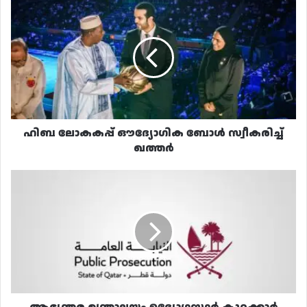
ഹിബ
ലോകകപ്പ്
ഔദ്യോഗിക
ബോൾ
സ്വീകരിച്ച്
ഖത്തർ
ഹിബ ലോകകപ്പ് ഔദ്യോഗിക ബോൾ സ്വീകരിച്ച്
ഖത്തർ
ആഭ്യന്തര
മന്ത്രാലയം
ഉദ്യോഗസ്ഥർ
കുറ്റക്കാർ
തന്നെ;
ക്രിമിനൽ
കോടതിക്ക്
കൈമാറി