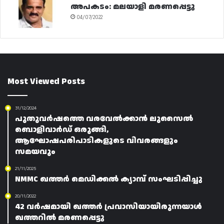
അപകടം: മലയാളി മരണപ്പെട്ടു
04/07/2022
Most Viewed Posts
31/12/2024
പുതുവർഷത്തെ വരവേൽക്കാൻ ലുസൈൽ
ബൊളിവാർഡ് ഒരുങ്ങി,
ആഘോഷപരിപാടികളുടെ വിവരങ്ങളും
സമയവും
21/11/2025
NMMC ഖത്തർ മെഡിക്കൽ ക്യാമ്പ് സംഘടിപ്പിച്ചു
20/11/2022
42 വർഷമായി ഖത്തർ പ്രവാസിയായിരുന്നയാൾ
ഖത്തറിൽ മരണപ്പെട്ടു