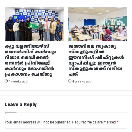
ക്യു വളണ്ടിയേഴ്‌സ്
ഖത്തറിലെ സ്വകാര്യ
മെമ്പർഷിപ്പ് കാർഡും
സ്കൂളുകളിൽ
റിയാദ മെഡിക്കൽ
ഈവനിംഗ് ഷിഫ്റ്റുകൾ
സെന്റർ പ്രിവിലേജ്
വ്യാപിപ്പിച്ചു; ഇന്ത്യൻ
കാർഡും ദോഹയിൽ
സ്കൂളുകൾക്ക് വലിയ
പ്രകാശനം ചെയ്തു
പങ്ക്
4 weeks ago
4 weeks ago
Leave a Reply
Your email address will not be published.
Required fields are marked
*