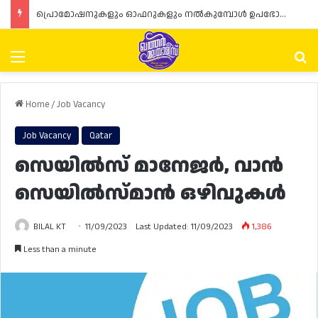
പ്രൊമോഷനുകളും ഓഫറുകളും നൽകുമ്പോൾ ഉപഭോക്താക്കളുടെ അവകാശങ്ങൾ ഉറപ്പാക്കണമെന്ന് ഖത്തർ വാണിജ്യ വ്യവസായ മന്ത്രാലയത്തിന്റെ (MoCI) നിർദ്ദേശം
Menu
Se
Home
/
Job Vacancy
Job Vacancy
Qatar
സെയിൽസ് മാനേജർ, വാൻ
സെയിൽസ്മാൻ ഒഴിവുകൾ
BILAL KT
11/09/2023
Last Updated: 11/09/2023
1,386
Less than a minute