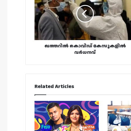
കേസുകളിൽ
വർധനവ്
ഖത്തറിൽ കൊവിഡ് കേസുകളിൽ
വർധനവ്
Related Articles