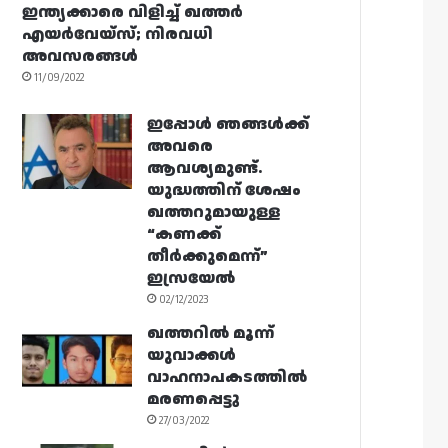
ഇന്ത്യക്കാരെ വിളിച്ച് ഖത്തർ
എയർവേയ്‌സ്; നിരവധി
അവസരങ്ങൾ
11/09/2022
ഇപ്പോൾ ഞങ്ങൾക്ക്
അവരെ
ആവശ്യമുണ്ട്.
യുദ്ധത്തിന് ശേഷം
ഖത്തറുമായുള്ള
“കണക്ക്
തീർക്കുമെന്ന്”
ഇസ്രയേൽ
02/12/2023
ഖത്തറിൽ മൂന്ന്
യുവാക്കൾ
വാഹനാപകടത്തിൽ
മരണപ്പെട്ടു
27/03/2022