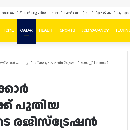
HOME
QATAR
HEALTH
SPORTS
JOB VACANCY
TECHN
Faceb
In
് പുതിയ വിദ്യാർത്ഥികളുടെ രജിസ്‌ട്രേഷൻ ഓഗസ്റ്റ് 1 മുതൽ
്കാർ
്ക് പുതിയ
ടെ രജിസ്‌ട്രേഷൻ