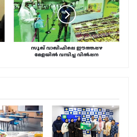
ഈത്തപ്പഴ
മേളയിൽ
വമ്പിച്ച
വിൽപ്പന
സൂഖ് വാഖിഫിലെ ഈത്തപ്പഴ
മേളയിൽ വമ്പിച്ച വിൽപ്പന