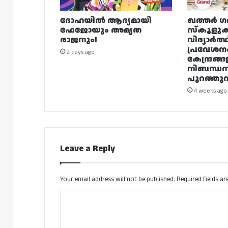
ദോഹയിൽ ആദ്യമായി
ഖത്തർ ഗ
ഫേജോയും അമൃത
സ്കൂളുക
രാജനും!
വിദ്യാർത്
പ്രവേശന
2 days ago
കേന്ദ്രങ്ങ
നിബന്ധ
പുറത്തുവി
4 weeks ago
Leave a Reply
Your email address will not be published.
Required fields a
C
o
m