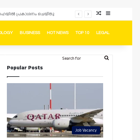
Random Article
Sidebar
പ്രൊമോഷനുകളും ഓഫറുകളും നൽകുമ്പോൾ ഉപഭോക്താക്കളുടെ അവകാശങ്ങൾ ഉറപ്പാക്കണമെന്ന് ഖത്തർ വാണിജ്യ വ്യവസായ മന്ത്രാലയത്തിന്റെ (MoCI) നിർദ്ദേശം
OLOGY
BUSINESS
HOT NEWS
TOP 10
LEGAL
ook
stagram
Telegram
Whatsapp
Random Article
Switch skin
Search
Login
Popular Posts
for
Job Vacancy