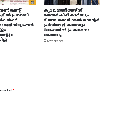
വൺമെന്റ്
ക്യു വളണ്ടിയേഴ്‌സ്
ളിൽ പ്രവാസി
മെമ്പർഷിപ്പ് കാർഡും
ഥികൾക്ക്
റിയാദ മെഡിക്കൽ സെന്റർ
ം: രജിസ്ട്രേഷൻ
പ്രിവിലേജ് കാർഡും
ളും
ദോഹയിൽ പ്രകാശനം
നകളും
ചെയ്തു
ട്ടു
4 weeks ago
re marked
*