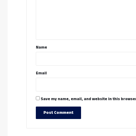
m
e
n
t
*
Name
Email
Save my name, email, and website in this browser