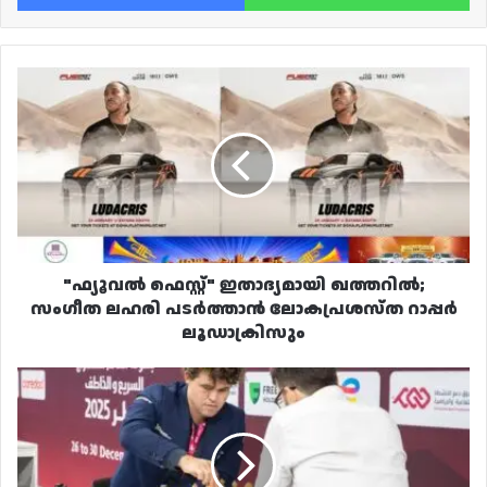
"ഫ്യൂവൽ
ഫെസ്റ്റ്"
ഇതാദ്യമായി
ഖത്തറിൽ;
സംഗീത
ലഹരി
പടർത്താൻ
ലോകപ്രശസ്ത
റാപ്പർ
ലൂഡാക്രിസും
"ഫ്യൂവൽ ഫെസ്റ്റ്" ഇതാദ്യമായി ഖത്തറിൽ;
സംഗീത ലഹരി പടർത്താൻ ലോകപ്രശസ്ത റാപ്പർ
ലൂഡാക്രിസും
മാഗ്നസ്
കാൾസൺ
ദോഹയിൽ;
2025
ഖത്തർ