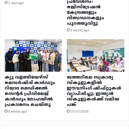
പ്രവേശനം:
2 days ago
രജിസ്ട്രേഷൻ
കേന്ദ്രങ്ങളും
നിബന്ധനകളും
പുറത്തുവിട്ടു
4 weeks ago
ക്യു വളണ്ടിയേഴ്‌സ്
ഖത്തറിലെ സ്വകാര്യ
മെമ്പർഷിപ്പ് കാർഡും
സ്കൂളുകളിൽ
റിയാദ മെഡിക്കൽ
ഈവനിംഗ് ഷിഫ്റ്റുകൾ
സെന്റർ പ്രിവിലേജ്
വ്യാപിപ്പിച്ചു; ഇന്ത്യൻ
കാർഡും ദോഹയിൽ
സ്കൂളുകൾക്ക് വലിയ
പ്രകാശനം ചെയ്തു
പങ്ക്
4 weeks ago
07/07/2026