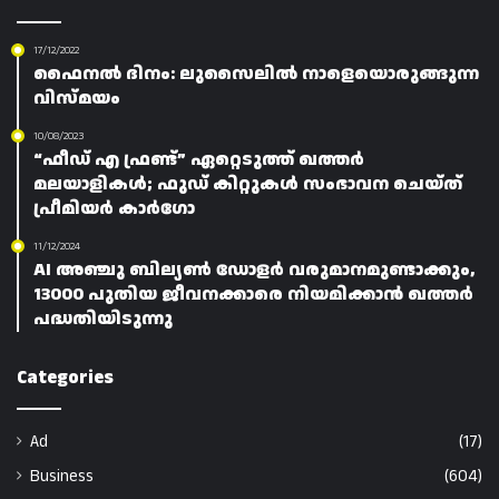
17/12/2022
ഫൈനൽ ദിനം: ലുസൈലിൽ നാളെയൊരുങ്ങുന്ന
വിസ്മയം
10/08/2023
“ഫീഡ് എ ഫ്രണ്ട്” ഏറ്റെടുത്ത് ഖത്തർ
മലയാളികൾ; ഫുഡ് കിറ്റുകൾ സംഭാവന ചെയ്ത്
പ്രീമിയർ കാർഗോ
11/12/2024
AI അഞ്ചു ബില്യൺ ഡോളർ വരുമാനമുണ്ടാക്കും,
13000 പുതിയ ജീവനക്കാരെ നിയമിക്കാൻ ഖത്തർ
പദ്ധതിയിടുന്നു
Categories
Ad
(17)
Business
(604)