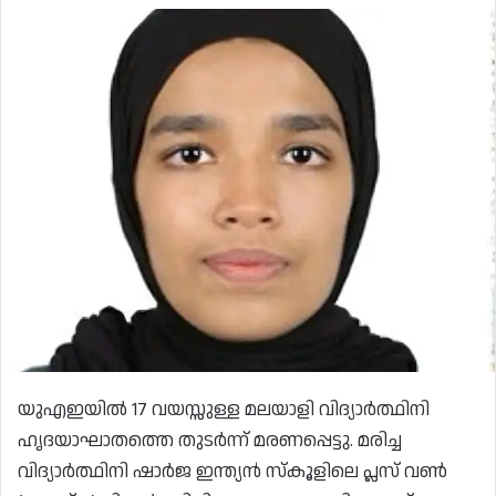
യുഎഇയിൽ 17 വയസ്സുള്ള മലയാളി വിദ്യാർത്ഥിനി
ഹൃദയാഘാതത്തെ തുടർന്ന് മരണപ്പെട്ടു. മരിച്ച
വിദ്യാർത്ഥിനി ഷാർജ ഇന്ത്യൻ സ്കൂളിലെ പ്ലസ് വൺ