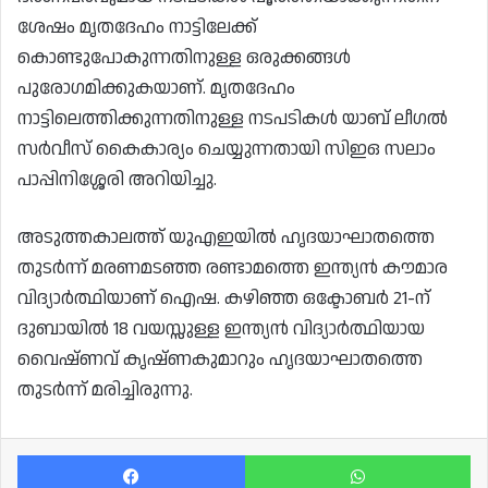
ശേഷം മൃതദേഹം നാട്ടിലേക്ക്
കൊണ്ടുപോകുന്നതിനുള്ള ഒരുക്കങ്ങൾ
പുരോഗമിക്കുകയാണ്. മൃതദേഹം
നാട്ടിലെത്തിക്കുന്നതിനുള്ള നടപടികൾ യാബ് ലീഗൽ
സർവീസ് കൈകാര്യം ചെയ്യുന്നതായി സിഇഒ സലാം
പാപ്പിനിശ്ശേരി അറിയിച്ചു.
അടുത്തകാലത്ത് യുഎഇയിൽ ഹൃദയാഘാതത്തെ
തുടർന്ന് മരണമടഞ്ഞ രണ്ടാമത്തെ ഇന്ത്യൻ കൗമാര
വിദ്യാർത്ഥിയാണ് ഐഷ. കഴിഞ്ഞ ഒക്ടോബർ 21-ന്
ദുബായിൽ 18 വയസ്സുള്ള ഇന്ത്യൻ വിദ്യാർത്ഥിയായ
വൈഷ്ണവ് കൃഷ്ണകുമാറും ഹൃദയാഘാതത്തെ
തുടർന്ന് മരിച്ചിരുന്നു.
Facebook
Wh