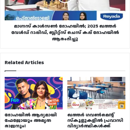
വേൾഡ്
റാപ്പിഡ്,
ബ്ലിറ്റ്സ്
ചെസ്
കപ്പ്
മാഗ്നസ് കാൾസൺ ദോഹയിൽ; 2025 ഖത്തർ
ദോഹയിൽ
വേൾഡ് റാപ്പിഡ്, ബ്ലിറ്റ്സ് ചെസ് കപ്പ് ദോഹയിൽ
ആരംഭിച്ചു
ആരംഭിച്ചു
Related Articles
ദോഹയിൽ ആദ്യമായി
ഖത്തർ ഗവൺമെന്റ്
ഫേജോയും അമൃത
സ്കൂളുകളിൽ പ്രവാസി
രാജനും!
വിദ്യാർത്ഥികൾക്ക്