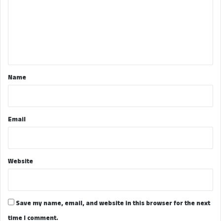
m
m
e
n
t
*
Name
Email
Website
Save my name, email, and website in this browser for the next
time I comment.