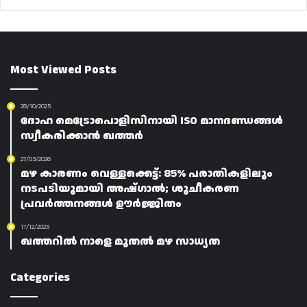
Most Viewed Posts
28/10/2025
ദോഹ മെട്രോപൊളിസിനായി ISO മാനദണ്ഡങ്ങൾ
സ്വീകരിക്കാൻ ഖത്തർ
27/03/2026
മഴ കാരണം വെള്ളക്കെട്ട്: 85% പരാതികളിലും
നടപടിയുമായി അഷ്ഗാൽ; ശുചീകരണ
പ്രവർത്തനങ്ങൾ ഊർജ്ജിതം
11/12/2025
ഖത്തറിൽ നാളെ മുതൽ മഴ സാധ്യത
Categories