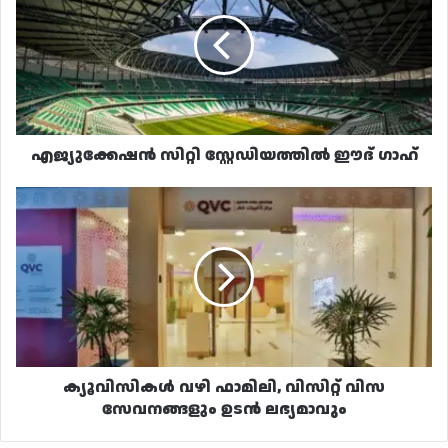
സ്റ്റേഡിയത്തിൽ
ഈദ്
ഗാഹ്
എജ്യുക്കേഷൻ സിറ്റി സ്റ്റേഡിയത്തിൽ ഈദ് ഗാഹ്
ക്യൂവിസികൾ
വഴി
ഫാമിലി,
വിസിറ്റ്
വിസ
സേവനങ്ങളും
ഉടൻ
ലഭ്യമാവും
ക്യൂവിസികൾ വഴി ഫാമിലി, വിസിറ്റ് വിസ
സേവനങ്ങളും ഉടൻ ലഭ്യമാവും