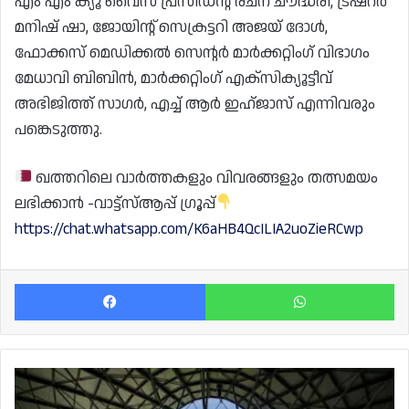
എം എം ക്യൂ വൈസ് പ്രസിഡൻ്റ് രചന ചൗദ്ധരി, ട്രഷറർ
മനിഷ് ഷാ, ജോയിൻ്റ് സെക്രട്ടറി അജയ് ദോൾ,
ഫോക്കസ് മെഡിക്കൽ സെൻ്റർ മാർക്കറ്റിംഗ് വിഭാഗം
മേധാവി ബിബിൻ, മാർക്കറ്റിംഗ് എക്സിക്യൂട്ടീവ്
അഭിജിത്ത് സാഗർ, എച്ച് ആർ ഇഹ്‌ജാസ് എന്നിവരും
പങ്കെടുത്തു.
ഖത്തറിലെ വാർത്തകളും വിവരങ്ങളും തത്സമയം
ലഭിക്കാൻ -വാട്ട്സ്ആപ്പ് ഗ്രൂപ്പ്
https://chat.whatsapp.com/K6aHB4QcILIA2uoZieRCwp
Facebook
Wh
എജ്യുക്കേഷൻ
സിറ്റി