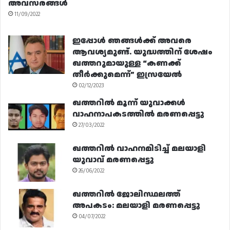
അവസരങ്ങൾ
11/09/2022
ഇപ്പോൾ ഞങ്ങൾക്ക് അവരെ
ആവശ്യമുണ്ട്. യുദ്ധത്തിന് ശേഷം
ഖത്തറുമായുള്ള “കണക്ക്
തീർക്കുമെന്ന്” ഇസ്രയേൽ
02/12/2023
ഖത്തറിൽ മൂന്ന് യുവാക്കൾ
വാഹനാപകടത്തിൽ മരണപ്പെട്ടു
27/03/2022
ഖത്തറിൽ വാഹനമിടിച്ച് മലയാളി
യുവാവ് മരണപ്പെട്ടു
26/06/2022
ഖത്തറിൽ ജോലിസ്ഥലത്ത്
അപകടം: മലയാളി മരണപ്പെട്ടു
04/07/2022