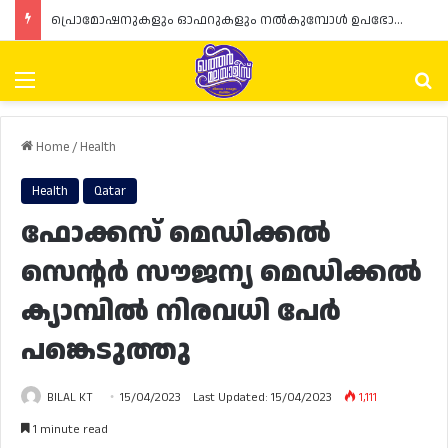
പ്രൊമോഷനുകളും ഓഫറുകളും നൽകുമ്പോൾ ഉപഭോക്താക്കളുടെ അവകാശങ്ങൾ ഉറപ്പാക്കണമെന്ന് ഖത്തർ വാണിജ്യ വ്യവസായ മന്ത്രാലയത്തിന്റെ (MoCI) നിർദ്ദേശം
Menu
Se
Home
/
Health
Health
Qatar
ഫോക്കസ് മെഡിക്കൽ
സെന്റർ സൗജന്യ മെഡിക്കൽ
ക്യാമ്പിൽ നിരവധി പേർ
പങ്കെടുത്തു
BILAL KT
15/04/2023
Last Updated: 15/04/2023
1,111
1 minute read