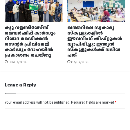
ക്യു വളണ്ടിയേഴ്‌സ്
ഖത്തറിലെ സ്വകാര്യ
മെമ്പർഷിപ്പ് കാർഡും
സ്കൂളുകളിൽ
റിയാദ മെഡിക്കൽ
ഈവനിംഗ് ഷിഫ്റ്റുകൾ
സെന്റർ പ്രിവിലേജ്
വ്യാപിപ്പിച്ചു; ഇന്ത്യൻ
കാർഡും ദോഹയിൽ
സ്കൂളുകൾക്ക് വലിയ
പ്രകാശനം ചെയ്തു
പങ്ക്
09/07/2026
07/07/2026
Leave a Reply
Your email address will not be published.
Required fields are marked
*
C
o