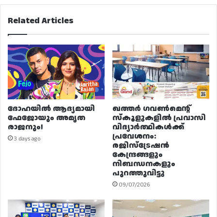
Related Articles
ദോഹയിൽ ആദ്യമായി
ഖത്തർ ഗവൺമെന്റ്
ഫേജോയും അമൃത
സ്കൂളുകളിൽ പ്രവാസി
രാജനും!
വിദ്യാർത്ഥികൾക്ക്
പ്രവേശനം:
3 days ago
രജിസ്ട്രേഷൻ
കേന്ദ്രങ്ങളും
നിബന്ധനകളും
പുറത്തുവിട്ടു
09/07/2026