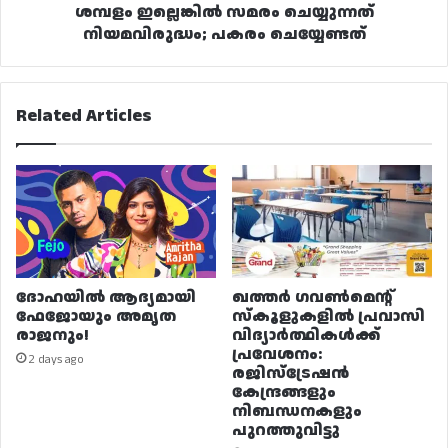
ശമ്പളം ഇല്ലെങ്കിൽ സമരം ചെയ്യുന്നത്
നിയമവിരുദ്ധം; പകരം ചെയ്യേണ്ടത്
Related Articles
ദോഹയിൽ ആദ്യമായി
ഖത്തർ ഗവൺമെന്റ്
ഫേജോയും അമൃത
സ്കൂളുകളിൽ പ്രവാസി
രാജനും!
വിദ്യാർത്ഥികൾക്ക്
പ്രവേശനം:
2 days ago
രജിസ്ട്രേഷൻ
കേന്ദ്രങ്ങളും
നിബന്ധനകളും
പുറത്തുവിട്ടു