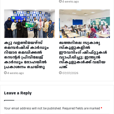
4 weeks ago
ക്യു വളണ്ടിയേഴ്‌സ്
ഖത്തറിലെ സ്വകാര്യ
മെമ്പർഷിപ്പ് കാർഡും
സ്കൂളുകളിൽ
റിയാദ മെഡിക്കൽ
ഈവനിംഗ് ഷിഫ്റ്റുകൾ
സെന്റർ പ്രിവിലേജ്
വ്യാപിപ്പിച്ചു; ഇന്ത്യൻ
കാർഡും ദോഹയിൽ
സ്കൂളുകൾക്ക് വലിയ
പ്രകാശനം ചെയ്തു
പങ്ക്
4 weeks ago
07/07/2026
Leave a Reply
Your email address will not be published.
Required fields are marked
*