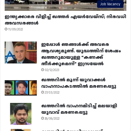
Job Vacancy
ഇന്ത്യക്കാരെ വിളിച്ച് ഖത്തർ എയർവേയ്‌സ്; നിരവധി
അവസരങ്ങൾ
11/09/2022
ഇപ്പോൾ ഞങ്ങൾക്ക് അവരെ
ആവശ്യമുണ്ട്. യുദ്ധത്തിന് ശേഷം
ഖത്തറുമായുള്ള “കണക്ക്
തീർക്കുമെന്ന്” ഇസ്രയേൽ
02/12/2023
ഖത്തറിൽ മൂന്ന് യുവാക്കൾ
വാഹനാപകടത്തിൽ മരണപ്പെട്ടു
27/03/2022
ഖത്തറിൽ വാഹനമിടിച്ച് മലയാളി
യുവാവ് മരണപ്പെട്ടു
26/06/2022