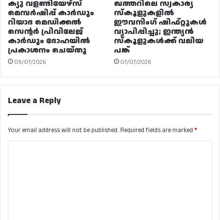
ക്യു വളണ്ടിയേഴ്‌സ്
ഖത്തറിലെ സ്വകാര്യ
മെമ്പർഷിപ്പ് കാർഡും
സ്കൂളുകളിൽ
റിയാദ മെഡിക്കൽ
ഈവനിംഗ് ഷിഫ്റ്റുകൾ
സെന്റർ പ്രിവിലേജ്
വ്യാപിപ്പിച്ചു; ഇന്ത്യൻ
കാർഡും ദോഹയിൽ
സ്കൂളുകൾക്ക് വലിയ
പ്രകാശനം ചെയ്തു
പങ്ക്
09/07/2026
07/07/2026
Leave a Reply
Your email address will not be published.
Required fields are marked
*
C
o
m
m
e