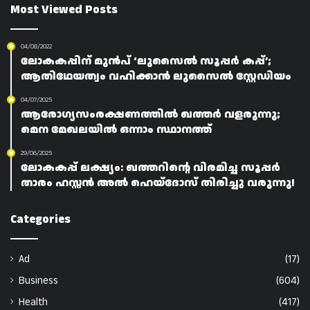
Most Viewed Posts
04/08/2022
ലോകകപ്പിന് മുൻപ് ‘ലുസൈൽ സൂപ്പർ കപ്പ്’;
ആതിഥേയത്വം വഹിക്കാൻ ലുസൈൽ സ്റ്റേഡിയം
04/07/2025
ആരോഗ്യസംരക്ഷണത്തിൽ ഖത്തർ വളരുന്നു;
മെന മേഖലയിൽ ഒന്നാം സ്ഥാനത്ത്
29/06/2025
ലോകകപ്പ് ലക്ഷ്യം: ഖത്തറിന്റെ വിരമിച്ച സൂപ്പർ
താരം ഹസ്സൻ അൽ ഹെയ്‌ദോസ് തിരിച്ചു വരുന്നു!
Categories
Ad
(17)
Business
(604)
Health
(417)