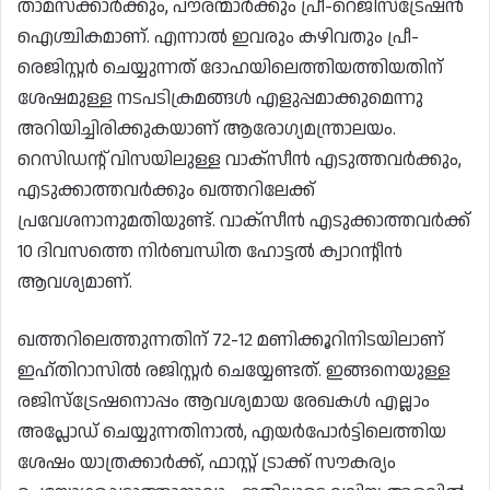
താമസക്കാർക്കും, പൗരന്മാർക്കും പ്രീ-റെജിസ്ട്രേഷൻ
ഐശ്ചികമാണ്. എന്നാൽ ഇവരും കഴിവതും പ്രീ-
രെജിസ്റ്റർ ചെയ്യുന്നത് ദോഹയിലെത്തിയത്തിയതിന്
ശേഷമുള്ള നടപടിക്രമങ്ങൾ എളുപ്പമാക്കുമെന്നു
അറിയിച്ചിരിക്കുകയാണ് ആരോഗ്യമന്ത്രാലയം.
റെസിഡന്റ് വിസയിലുള്ള വാക്സീൻ എടുത്തവർക്കും,
എടുക്കാത്തവർക്കും ഖത്തറിലേക്ക്
പ്രവേശനാനുമതിയുണ്ട്. വാക്സീൻ എടുക്കാത്തവർക്ക്
10 ദിവസത്തെ നിർബന്ധിത ഹോട്ടൽ ക്വാറന്റീൻ
ആവശ്യമാണ്.
ഖത്തറിലെത്തുന്നതിന് 72-12 മണിക്കൂറിനിടയിലാണ്
ഇഹ്തിറാസിൽ രജിസ്റ്റർ ചെയ്യേണ്ടത്. ഇങ്ങനെയുള്ള
രജിസ്ട്രേഷനൊപ്പം ആവശ്യമായ രേഖകൾ എല്ലാം
അപ്ലോഡ് ചെയ്യുന്നതിനാൽ, എയർപോർട്ടിലെത്തിയ
ശേഷം യാത്രക്കാർക്ക്, ഫാസ്റ്റ് ട്രാക്ക് സൗകര്യം