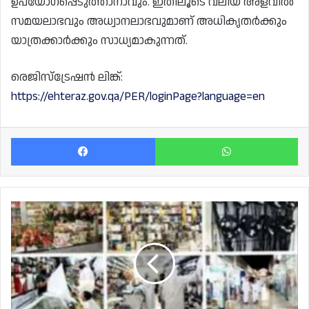
ഉപയോഗപ്പെടുത്താനാവും. ഇതിലൂടെ വലിയ അളവിൽ
സമയലാഭവും അധ്വാനലാഭവുമാണ് അധികൃതർക്കും
യാത്രക്കാർക്കും സാധ്യമാകുന്നത്.
രെജിസ്ട്രേഷൻ ലിങ്ക്:
https://ehteraz.gov.qa/PER/loginPage?language=en
Facebook
Wh
ഈദ്
ആഘോഷത്തിൽ
ഖത്തർ;
ചെറുകിട
വിപണികളിൽ
വൻ
തിരക്ക്