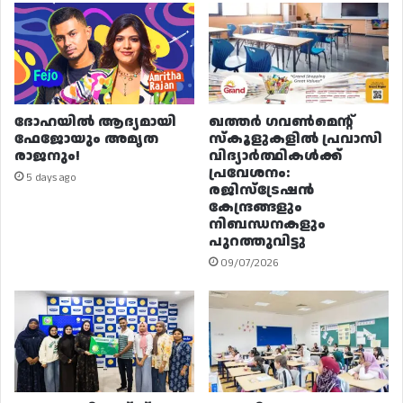
ദോഹയിൽ ആദ്യമായി
ഖത്തർ ഗവൺമെന്റ്
ഫേജോയും അമൃത
സ്കൂളുകളിൽ പ്രവാസി
രാജനും!
വിദ്യാർത്ഥികൾക്ക്
പ്രവേശനം:
5 days ago
രജിസ്ട്രേഷൻ
കേന്ദ്രങ്ങളും
നിബന്ധനകളും
പുറത്തുവിട്ടു
09/07/2026