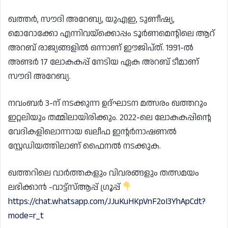
ഖത്തർ, സൗദി അറേബ്യ, യുഎഇ, ടുണീഷ്യ,
മൊറോക്കോ എന്നിവയ്‌ക്കൊപ്പം ടൂർണമെന്റിലെ ആറ്
അറബ് രാജ്യങ്ങളിൽ ഒന്നാണ് ഈജിപ്ത്. 1991-ൽ
അണ്ടർ 17 ലോകകപ്പ് നേടിയ ഏക അറബ് ടീമാണ്
സൗദി അറേബ്യ.
നവംബർ 3-ന് നടക്കുന്ന ഉദ്ഘാടന മത്സരം ഖത്തറും
ഇറ്റലിയും തമ്മിലായിരിക്കും. 2022-ലെ ലോകകപ്പിന്റെ
വേദികളിലൊന്നായ ഖലീഫ ഇന്റർനാഷണൽ
സ്റ്റേഡിയത്തിലാണ് ഫൈനൽ നടക്കുക.
ഖത്തറിലെ വാർത്തകളും വിവരങ്ങളും തത്സമയം
ലഭിക്കാൻ -വാട്ട്സ്ആപ്പ് ഗ്രൂപ്പ്
https://chat.whatsapp.com/JJuKuHKpVnF2oI3YhApCdt?
mode=r_t