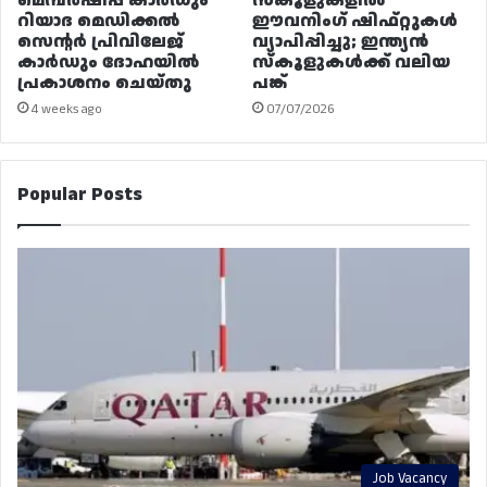
മെമ്പർഷിപ്പ് കാർഡും
സ്കൂളുകളിൽ
റിയാദ മെഡിക്കൽ
ഈവനിംഗ് ഷിഫ്റ്റുകൾ
സെന്റർ പ്രിവിലേജ്
വ്യാപിപ്പിച്ചു; ഇന്ത്യൻ
കാർഡും ദോഹയിൽ
സ്കൂളുകൾക്ക് വലിയ
പ്രകാശനം ചെയ്തു
പങ്ക്
4 weeks ago
07/07/2026
Popular Posts
Job Vacancy