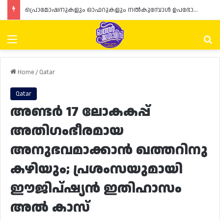
പ്രൊമോഷനുകളും ഓഫറുകളും നൽകുമ്പോൾ ഉപഭോക്താക്കളുടെ അവകാശങ്ങൾ ഉറപ്പാക്കണമെന്ന് ഖത്തർ വാണിജ്യ വ്യവസായ മന്ത്രാലയത്തിന്റെ (MoCI) നിർദ്ദേശം
Menu
Se
Home
/
Qatar
Qatar
അണ്ടർ 17 ലോകകപ്പ്
അതിഗംഭീരമായ
അനുഭവമാക്കാൻ ഖത്തറിനു
കഴിയും; പ്രശംസയുമായി
ഈജിപ്ഷ്യൻ ഇതിഹാസം
അൽ കാസ്