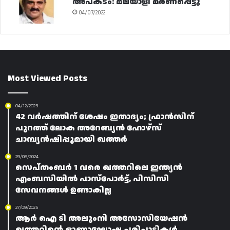
അപകടം: മലയാളി മരണപ്പെട്ടു
04/07/2022
Most Viewed Posts
04/12/2023
42 വർഷത്തിന് ശേഷം ഇതാദ്യം; ഫ്രാൻസിന്
പുറത്ത് ലോക അറേബ്യൻ ഹോഴ്‌സ്
ചാമ്പ്യൻഷിപ്പുമായി ഖത്തർ
29/08/2024
സെപ്‌തംബർ 1 വരെ ഖത്തറിലെ ഇന്ത്യൻ
എംബസിയിൽ പാസ്പോർട്ട്, പിസിസി
സേവനങ്ങൾ ഉണ്ടാകില്ല
27/09/2025
ആര്‍ ഐ ടി അലുംനി അസോസിയേഷന്‍
ഖത്തറിന്റെ ഓണാഘോഷ പരിപാടികൾ