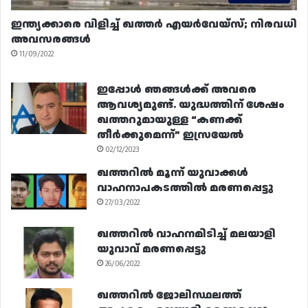
ഇന്ത്യക്കാരെ വിളിച്ച് ഖത്തർ എയർവേയ്‌സ്; നിരവധി
അവസരങ്ങൾ
11/09/2022
ഇപ്പോൾ ഞങ്ങൾക്ക് അവരെ
ആവശ്യമുണ്ട്. യുദ്ധത്തിന് ശേഷം
ഖത്തറുമായുള്ള “കണക്ക്
തീർക്കുമെന്ന്” ഇസ്രയേൽ
02/12/2023
ഖത്തറിൽ മൂന്ന് യുവാക്കൾ
വാഹനാപകടത്തിൽ മരണപ്പെട്ടു
27/03/2022
ഖത്തറിൽ വാഹനമിടിച്ച് മലയാളി
യുവാവ് മരണപ്പെട്ടു
26/06/2022
ഖത്തറിൽ ജോലിസ്ഥലത്ത്