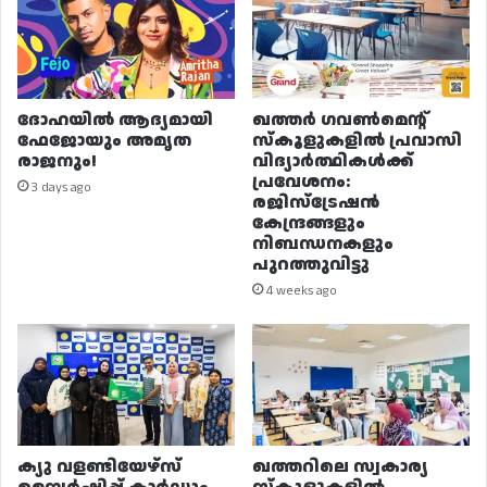
ദോഹയിൽ ആദ്യമായി
ഖത്തർ ഗവൺമെന്റ്
ഫേജോയും അമൃത
സ്കൂളുകളിൽ പ്രവാസി
രാജനും!
വിദ്യാർത്ഥികൾക്ക്
പ്രവേശനം:
3 days ago
രജിസ്ട്രേഷൻ
കേന്ദ്രങ്ങളും
നിബന്ധനകളും
പുറത്തുവിട്ടു
4 weeks ago
ക്യു വളണ്ടിയേഴ്‌സ്
ഖത്തറിലെ സ്വകാര്യ