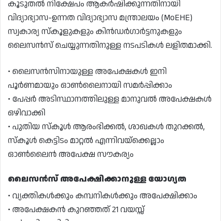
കൂടുതൽ നിക്ഷേപം ആകർഷിക്കുന്നതിനായി
വിദ്യാഭ്യാസ-ഉന്നത വിദ്യാഭ്യാസ മന്ത്രാലയം (MoEHE)
സ്വകാര്യ സ്കൂളുകളും കിൻഡർഗാർട്ടനുകളും
ലൈസൻസ് ചെയ്യുന്നതിനുള്ള നടപടികൾ ലളിതമാക്കി.
• ലൈസൻസിനായുള്ള അപേക്ഷകൾ ഇനി
പൂർണമായും ഓൺലൈനായി സമർപ്പിക്കാം
• പേപ്പർ അടിസ്ഥാനത്തിലുള്ള മാനുവൽ അപേക്ഷകൾ
ഒഴിവാക്കി
• പുതിയ സ്കൂൾ ആരംഭിക്കൽ, ശാഖകൾ തുറക്കൽ,
സ്കൂൾ കെട്ടിടം മാറ്റൽ എന്നിവയ്ക്കെല്ലാം
ഓൺലൈൻ അപേക്ഷ സൗകര്യം
ലൈസൻസ് അപേക്ഷിക്കാനുള്ള യോഗ്യത
• വ്യക്തികൾക്കും കമ്പനികൾക്കും അപേക്ഷിക്കാം
• അപേക്ഷകന്‍ കുറഞ്ഞത് 21 വയസ്സ്