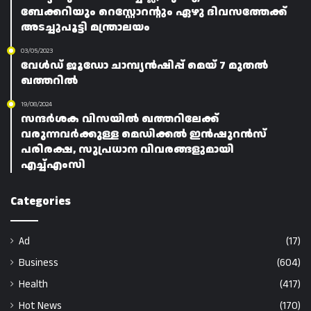
ബേക്കറിയും റെസ്റ്റോറന്റും ഏഴു ദിവസത്തേക്ക്
അടച്ചുപൂട്ടി മന്ത്രാലയം
03/05/2023
വേൾഡ് ജൂഡോ ചാമ്പ്യൻഷിപ്പ് മെയ് 7 മുതൽ
ഖത്തറിൽ
19/08/2024
സന്ദർശക വിസയിൽ ഖത്തറിലേക്ക്
വരുന്നവർക്കുള്ള മെഡിക്കൽ ഇൻഷുറൻസ്
പരിരക്ഷ, സുപ്രധാന വിവരങ്ങളുമായി
എച്ച്എംസി
Categories
Ad
(17)
Business
(604)
Health
(417)
Hot News
(170)