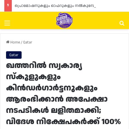
പ്രൊമോഷനുകളും ഓഫറുകളും നൽകുമ്പോൾ ഉപഭോക്താക്കളുടെ അവകാശങ്ങൾ ഉറപ്പാക്കണമെന്ന് ഖത്തർ വാണിജ്യ വ്യവസായ മന്ത്രാലയത്തിന്റെ (MoCI) നിർദ്ദേശം
Menu
Se
Home
/
Qatar
Qatar
ഖത്തറിൽ സ്വകാര്യ
സ്കൂളുകളും
കിൻഡർഗാർട്ടനുകളും
ആരംഭിക്കാൻ അപേക്ഷാ
നടപടികൾ ലളിതമാക്കി;
വിദേശ നിക്ഷേപകർക്ക് 100%