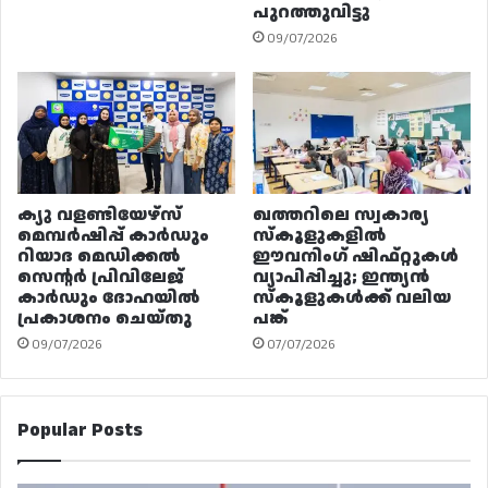
പുറത്തുവിട്ടു
09/07/2026
ക്യു വളണ്ടിയേഴ്‌സ്
ഖത്തറിലെ സ്വകാര്യ
മെമ്പർഷിപ്പ് കാർഡും
സ്കൂളുകളിൽ
റിയാദ മെഡിക്കൽ
ഈവനിംഗ് ഷിഫ്റ്റുകൾ
സെന്റർ പ്രിവിലേജ്
വ്യാപിപ്പിച്ചു; ഇന്ത്യൻ
കാർഡും ദോഹയിൽ
സ്കൂളുകൾക്ക് വലിയ
പ്രകാശനം ചെയ്തു
പങ്ക്
09/07/2026
07/07/2026
Popular Posts