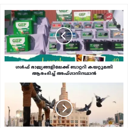
ഗൾഫ്
രാജ്യങ്ങളിലേക്ക്
ബാറ്ററി
കയറ്റുമതി
ആരംഭിച്ച്
അഫ്ഗാനിസ്ഥാൻ
ഗൾഫ് രാജ്യങ്ങളിലേക്ക് ബാറ്ററി കയറ്റുമതി
ആരംഭിച്ച് അഫ്ഗാനിസ്ഥാൻ
ഖത്തറിൽ
വാരാന്ത്യത്തിൽ
മേഘപടലം
വർധിക്കും;
നേരിയ
മഴയ്ക്ക്
സാധ്യത