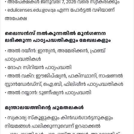
• അപേക്ഷകൾ ജനുവരി 7, 2026 വരെ സ്വീകരിക്കും
• edulicenses.edu.gov.qa എന്ന പോർട്ടൽ വഴിയാണ്
അപേക്ഷ
ലൈസൻസ് നൽകുന്നതിൽ മുൻഗണന
ലഭിക്കുന്ന പാഠ്യപദ്ധതികളും മേഖലകളും
• അൽ ദയീൻ: ഇന്ത്യൻ, അമേരിക്കൻ, ഫ്രഞ്ച്
പാഠ്യപദ്ധതികൾ
• ദോഹ: സിറിയൻ പാഠ്യപദ്ധതി
• അൽ വക്റ: ഈജിപ്ഷ്യൻ, പാകിസ്ഥാനി, നാഷണൽ
സ്റ്റാൻഡേർഡ്സ്, ഐ.ബി, ഫിലിപ്പീൻ പാഠ്യപദ്ധതികൾ
• അൽ റയ്യാൻ: ടുണീഷ്യൻ പാഠ്യപദ്ധതി
മന്ത്രാലയത്തിന്റെ ചുമതലകൾ
• സ്വകാര്യ സ്കൂളുകളും കിൻഡർഗാർട്ടനുകളും
നിയമങ്ങൾ പാലിക്കുന്നുവെന്ന് ഉറപ്പാക്കൽ