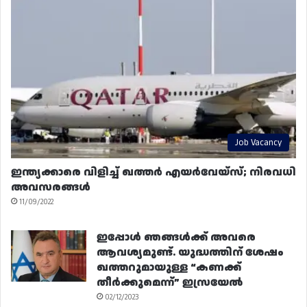
Job Vacancy
ഇന്ത്യക്കാരെ വിളിച്ച് ഖത്തർ എയർവേയ്‌സ്; നിരവധി
അവസരങ്ങൾ
11/09/2022
ഇപ്പോൾ ഞങ്ങൾക്ക് അവരെ
ആവശ്യമുണ്ട്. യുദ്ധത്തിന് ശേഷം
ഖത്തറുമായുള്ള “കണക്ക്
തീർക്കുമെന്ന്” ഇസ്രയേൽ
02/12/2023