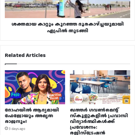
ശക്തമായ കാറ്റും കുറഞ്ഞ ദൂരകാഴ്ച്ചയുമായി
ഏപ്രിൽ തുടങ്ങി
Related Articles
ദോഹയിൽ ആദ്യമായി
ഖത്തർ ഗവൺമെന്റ്
ഫേജോയും അമൃത
സ്കൂളുകളിൽ പ്രവാസി
രാജനും!
വിദ്യാർത്ഥികൾക്ക്
പ്രവേശനം:
3 days ago
രജിസ്ട്രേഷൻ