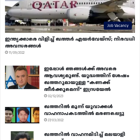
Job Vacancy
ഇന്ത്യക്കാരെ വിളിച്ച് ഖത്തർ എയർവേയ്‌സ്; നിരവധി
അവസരങ്ങൾ
11/09/2022
ഇപ്പോൾ ഞങ്ങൾക്ക് അവരെ
ആവശ്യമുണ്ട്. യുദ്ധത്തിന് ശേഷം
ഖത്തറുമായുള്ള “കണക്ക്
തീർക്കുമെന്ന്” ഇസ്രയേൽ
02/12/2023
ഖത്തറിൽ മൂന്ന് യുവാക്കൾ
വാഹനാപകടത്തിൽ മരണപ്പെട്ടു
27/03/2022
ഖത്തറിൽ വാഹനമിടിച്ച് മലയാളി