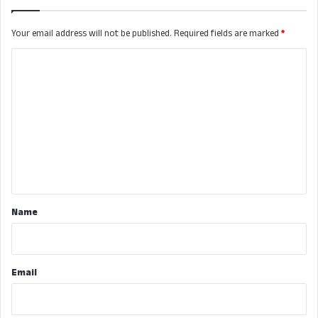
Your email address will not be published.
Required fields are marked
*
C
o
m
m
e
n
t
*
Name
Email