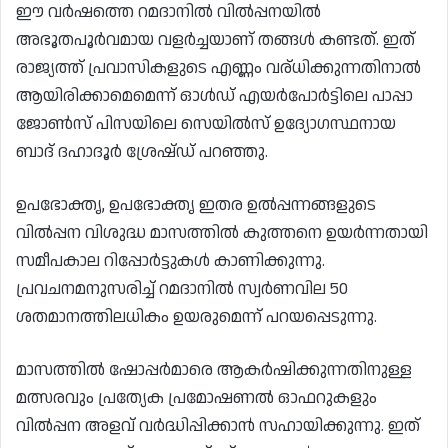
ഈ വർഷത്തെ റമദാനിൽ വിൽപ്പനയിൽ
അഭൂതപൂർവമായ വളർച്ചയാണ് തങ്ങൾ കണ്ടത്. ഇത്
രാജ്യത്ത് പ്രവാസികളുടെ എണ്ണം വര്ധിക്കുന്നതിനാൽ
ആയിരിക്കാമെമെന്ന് ഓൾഡ് എയർപോർട്ടിലെ പാപ്പാ
ജോൺസ് പിസയിലെ സെയിൽസ് ഉദ്യോഗസ്ഥനായ
ബാദ് ദഹാദൂർ ശ്രേഷ്ഡ് പറഞ്ഞു.
ഉപഭോക്തൃ, ഉപഭോക്തൃ ഇതര ഉൽപ്പന്നങ്ങളുടെ
വിൽപ്പന വിശുദ്ധ മാസത്തിൽ കുത്തനെ ഉയർന്നതായി
സമീപകാല റിപ്പോർട്ടുകൾ കാണിക്കുന്നു.
പ്രവചനമനുസരിച്ച് റമദാനിൽ സ്വർണവില 50
ശതമാനത്തിലധികം ഉയരുമെന്ന് പറയപ്പെടുന്നു.
മാസത്തിൽ ഷോപ്പർമാരെ ആകർഷിക്കുന്നതിനുള്ള
മത്സരവും പ്രത്യേക പ്രമോഷണൽ ഓഫറുകളും
വിൽപ്പന അളവ് വർദ്ധിപ്പിക്കാൻ സഹായിക്കുന്നു. ഇത്