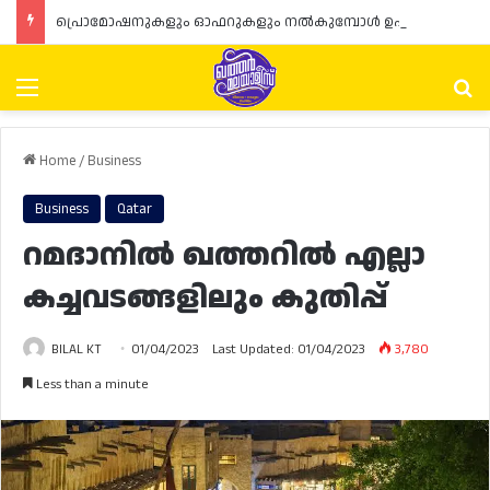
പ്രൊമോഷനുകളും ഓഫറുകളും നൽകുമ്പോൾ ഉപഭോക്താക്കളുടെ അവകാശങ്ങൾ ഉറപ്പാക്കണമെന്ന് ഖത്തർ വാണിജ്യ വ്യവസായ മന്ത്രാലയത്തിന്റെ (MoCI) നിർദ്ദേശം
Menu
Se
Home
/
Business
Business
Qatar
റമദാനിൽ ഖത്തറിൽ എല്ലാ
കച്ചവടങ്ങളിലും കുതിപ്പ്
BILAL KT
01/04/2023
Last Updated: 01/04/2023
3,780
Less than a minute