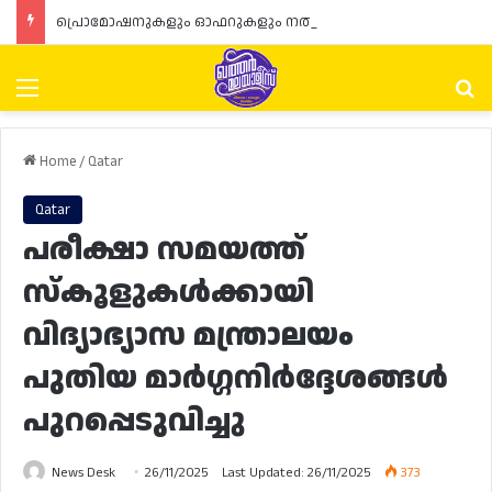
പ്രൊമോഷനുകളും ഓഫറുകളും നൽകുമ്പോൾ ഉപഭോക്താക്കളുടെ അവകാശങ്ങൾ ഉറപ്പാക്കണമെന്ന് ഖത്തർ വാണിജ്യ വ്യവസായ മന്ത്രാലയത്തിന്റെ (MoCI) നിർദ്ദേശം
Menu
Se
Home
/
Qatar
Qatar
പരീക്ഷാ സമയത്ത്
സ്‌കൂളുകൾക്കായി
വിദ്യാഭ്യാസ മന്ത്രാലയം
പുതിയ മാർഗ്ഗനിർദ്ദേശങ്ങൾ
പുറപ്പെടുവിച്ചു
News Desk
26/11/2025
Last Updated: 26/11/2025
373