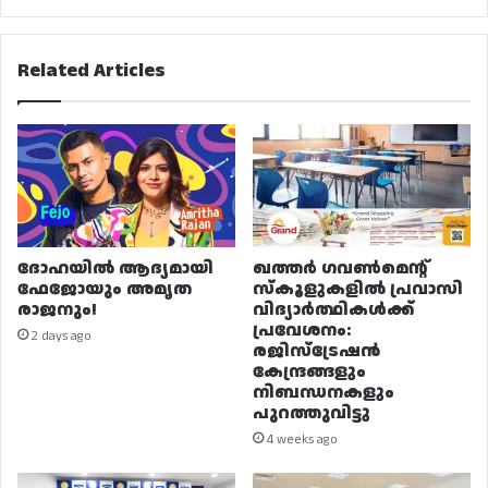
Related Articles
ദോഹയിൽ ആദ്യമായി
ഖത്തർ ഗവൺമെന്റ്
ഫേജോയും അമൃത
സ്കൂളുകളിൽ പ്രവാസി
രാജനും!
വിദ്യാർത്ഥികൾക്ക്
പ്രവേശനം:
2 days ago
രജിസ്ട്രേഷൻ
കേന്ദ്രങ്ങളും
നിബന്ധനകളും
പുറത്തുവിട്ടു
4 weeks ago