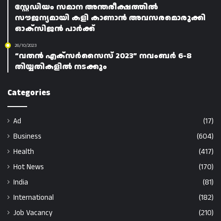
സ്റ്റേഡിയം സമാന അന്തരീക്ഷത്തിൽ
സൗജന്യമായി കളി കാണാൻ അവസരമൊരുക്കി
ഓക്സിജൻ പാർക്ക്
26/10/2023
“വതൻ എക്സർസൈസ് 2023” നവംബർ 6-8
തിയ്യതികളിൽ നടക്കും
Categories
Ad
(17)
Business
(604)
Health
(417)
Hot News
(170)
India
(81)
International
(182)
Job Vacancy
(210)