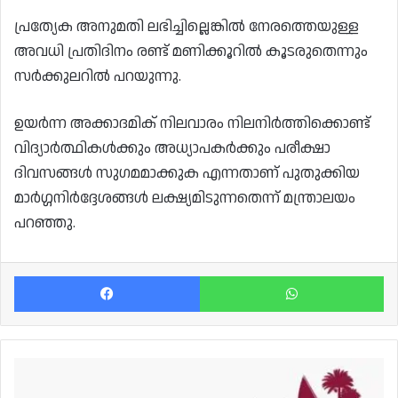
പ്രത്യേക അനുമതി ലഭിച്ചില്ലെങ്കിൽ നേരത്തെയുള്ള
അവധി പ്രതിദിനം രണ്ട് മണിക്കൂറിൽ കൂടരുതെന്നും
സർക്കുലറിൽ പറയുന്നു.
ഉയർന്ന അക്കാദമിക് നിലവാരം നിലനിർത്തിക്കൊണ്ട്
വിദ്യാർത്ഥികൾക്കും അധ്യാപകർക്കും പരീക്ഷാ
ദിവസങ്ങൾ സുഗമമാക്കുക എന്നതാണ് പുതുക്കിയ
മാർഗ്ഗനിർദ്ദേശങ്ങൾ ലക്ഷ്യമിടുന്നതെന്ന് മന്ത്രാലയം
പറഞ്ഞു.
Facebook
Wh
ഖത്തരി
പൗരന്മാർക്ക്