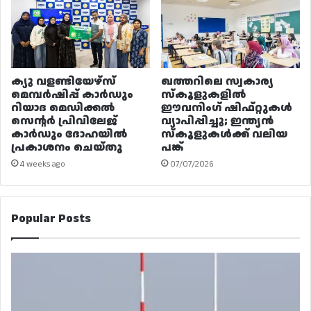
ക്യു വളണ്ടിയേഴ്‌സ്
ഖത്തറിലെ സ്വകാര്യ
മെമ്പർഷിപ്പ് കാർഡും
സ്കൂളുകളിൽ
റിയാദ മെഡിക്കൽ
ഈവനിംഗ് ഷിഫ്റ്റുകൾ
സെന്റർ പ്രിവിലേജ്
വ്യാപിപ്പിച്ചു; ഇന്ത്യൻ
കാർഡും ദോഹയിൽ
സ്കൂളുകൾക്ക് വലിയ
പ്രകാശനം ചെയ്തു
പങ്ക്
4 weeks ago
07/07/2026
Popular Posts