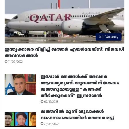
Job Vacancy
ഇന്ത്യക്കാരെ വിളിച്ച് ഖത്തർ എയർവേയ്‌സ്; നിരവധി
അവസരങ്ങൾ
11/09/2022
ഇപ്പോൾ ഞങ്ങൾക്ക് അവരെ
ആവശ്യമുണ്ട്. യുദ്ധത്തിന് ശേഷം
ഖത്തറുമായുള്ള “കണക്ക്
തീർക്കുമെന്ന്” ഇസ്രയേൽ
02/12/2023
ഖത്തറിൽ മൂന്ന് യുവാക്കൾ
വാഹനാപകടത്തിൽ മരണപ്പെട്ടു
27/03/2022