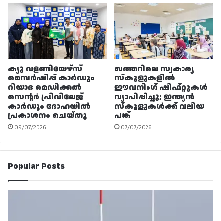
ക്യു വളണ്ടിയേഴ്‌സ്
ഖത്തറിലെ സ്വകാര്യ
മെമ്പർഷിപ്പ് കാർഡും
സ്കൂളുകളിൽ
റിയാദ മെഡിക്കൽ
ഈവനിംഗ് ഷിഫ്റ്റുകൾ
സെന്റർ പ്രിവിലേജ്
വ്യാപിപ്പിച്ചു; ഇന്ത്യൻ
കാർഡും ദോഹയിൽ
സ്കൂളുകൾക്ക് വലിയ
പ്രകാശനം ചെയ്തു
പങ്ക്
09/07/2026
07/07/2026
Popular Posts