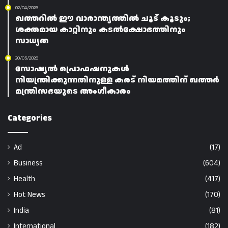
02/04/2026
ഖത്തറിൽ ഈ വാരാന്ത്യത്തിൽ ചൂട് കൂടും;
ശക്തമായ കാറ്റിനും കടൽക്ഷോഭത്തിനും
സാധ്യത
20/05/2026
സോഷ്യൽ പ്രൊഫഷനുകൾ
നിയന്ത്രിക്കുന്നതിനുള്ള കരട് നിയമത്തിന് ഖത്തർ
മന്ത്രിസഭയുടെ അംഗീകാരം
Categories
Ad
(17)
Business
(604)
Health
(417)
Hot News
(170)
India
(81)
International
(182)