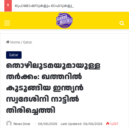
പ്രൊമോഷനുകളും ഓഫറുകളും നൽകുമ്പോൾ ഉപഭോക്താക്കളുടെ അവകാശങ്ങൾ ഉറപ്പാക്കണമെന്ന് ഖത്തർ വാണിജ്യ വ്യവസായ മന്ത്രാലയത്തിന്റെ (MoCI) നിർദ്ദേശം
Menu
Se
Home
/
Qatar
Qatar
തൊഴിലുടമയുമായുള്ള
തർക്കം: ഖത്തറിൽ
കുടുങ്ങിയ ഇന്ത്യൻ
സ്വദേശിനി നാട്ടിൽ
തിരിച്ചെത്തി
News Desk
06/06/2026
Last Updated: 06/06/2026
1,207