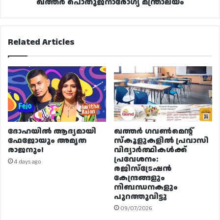
പൊതുജനാരോഗ്യ
ഖത്തർ പൊതുജനാരോഗ്യ മന്ത്രാലയം
മന്ത്രാലയം
Related Articles
ദോഹയിൽ ആദ്യമായി
ഖത്തർ ഗവൺമെന്റ്
ഫേജോയും അമൃത
സ്കൂളുകളിൽ പ്രവാസി
രാജനും!
വിദ്യാർത്ഥികൾക്ക്
പ്രവേശനം:
4 days ago
രജിസ്ട്രേഷൻ
കേന്ദ്രങ്ങളും
നിബന്ധനകളും
പുറത്തുവിട്ടു
09/07/2026