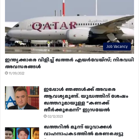
Job Vacancy
ഇന്ത്യക്കാരെ വിളിച്ച് ഖത്തർ എയർവേയ്‌സ്; നിരവധി
അവസരങ്ങൾ
11/09/2022
ഇപ്പോൾ ഞങ്ങൾക്ക് അവരെ
ആവശ്യമുണ്ട്. യുദ്ധത്തിന് ശേഷം
ഖത്തറുമായുള്ള “കണക്ക്
തീർക്കുമെന്ന്” ഇസ്രയേൽ
02/12/2023
ഖത്തറിൽ മൂന്ന് യുവാക്കൾ
വാഹനാപകടത്തിൽ മരണപ്പെട്ടു