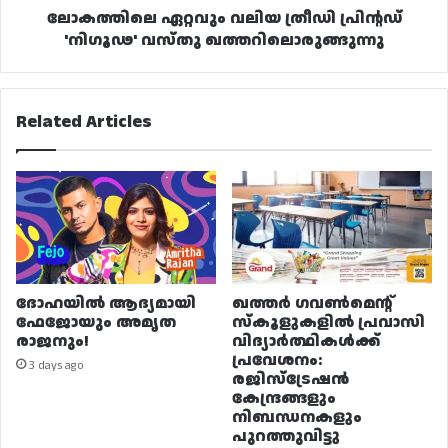
ലോകത്തിലെ ഏറ്റവും വലിയ ത്രീഡി പ്രിന്റഡ്
'നിഗൂഢ' വസ്തു ഖത്തറിലൊരുങ്ങുന്നു
Related Articles
ദോഹയിൽ ആദ്യമായി
ഖത്തർ ഗവൺമെന്റ്
ഫേജോയും അമൃത
സ്കൂളുകളിൽ പ്രവാസി
രാജനും!
വിദ്യാർത്ഥികൾക്ക്
പ്രവേശനം:
3 days ago
രജിസ്ട്രേഷൻ
കേന്ദ്രങ്ങളും
നിബന്ധനകളും
പുറത്തുവിട്ടു