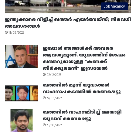
Job Vacancy
ഇന്ത്യക്കാരെ വിളിച്ച് ഖത്തർ എയർവേയ്‌സ്; നിരവധി
അവസരങ്ങൾ
11/09/2022
ഇപ്പോൾ ഞങ്ങൾക്ക് അവരെ
ആവശ്യമുണ്ട്. യുദ്ധത്തിന് ശേഷം
ഖത്തറുമായുള്ള “കണക്ക്
തീർക്കുമെന്ന്” ഇസ്രയേൽ
02/12/2023
ഖത്തറിൽ മൂന്ന് യുവാക്കൾ
വാഹനാപകടത്തിൽ മരണപ്പെട്ടു
27/03/2022
ഖത്തറിൽ വാഹനമിടിച്ച് മലയാളി
യുവാവ് മരണപ്പെട്ടു
26/06/2022