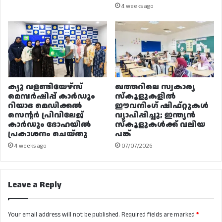
4 weeks ago
ക്യു വളണ്ടിയേഴ്‌സ്
ഖത്തറിലെ സ്വകാര്യ
മെമ്പർഷിപ്പ് കാർഡും
സ്കൂളുകളിൽ
റിയാദ മെഡിക്കൽ
ഈവനിംഗ് ഷിഫ്റ്റുകൾ
സെന്റർ പ്രിവിലേജ്
വ്യാപിപ്പിച്ചു; ഇന്ത്യൻ
കാർഡും ദോഹയിൽ
സ്കൂളുകൾക്ക് വലിയ
പ്രകാശനം ചെയ്തു
പങ്ക്
4 weeks ago
07/07/2026
Leave a Reply
Your email address will not be published.
Required fields are marked
*