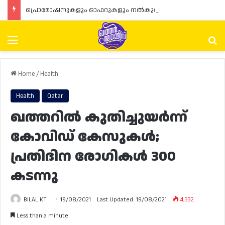
പ്രൊമോഷനുകളും ഓഫറുകളും നൽകുമ്പോൾ ഉപഭോക്താക്കളുടെ അവകാശങ്ങൾ ഉറപ്പാക്കണമെന്ന് ഖത്തർ വാണിജ്യ വ്യവസായ മന്ത്രാലയത്തിന്റെ (MoCI) നിർദ്ദേശം
Menu
Se
Home
/
Health
Health
Qatar
ഖത്തറിൽ കുതിച്ചുയർന്ന്
കോവിഡ് കേസുകൾ;
പ്രതിദിന രോഗികൾ 300
കടന്നു
BILAL KT
19/08/2021
Last Updated: 19/08/2021
4,332
Less than a minute