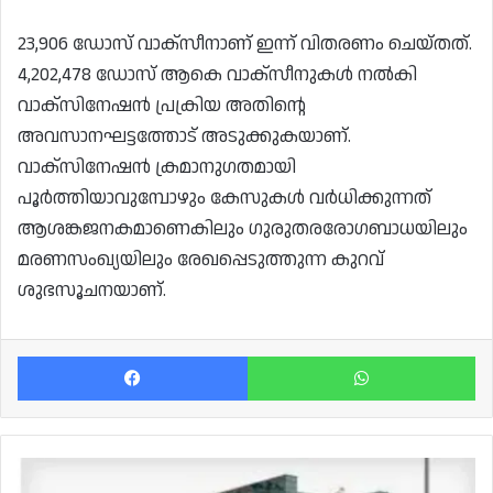
23,906 ഡോസ് വാക്സീനാണ് ഇന്ന് വിതരണം ചെയ്തത്.
4,202,478 ഡോസ് ആകെ വാക്സീനുകൾ നൽകി
വാക്സിനേഷൻ പ്രക്രിയ അതിന്റെ
അവസാനഘട്ടത്തോട് അടുക്കുകയാണ്.
വാക്സിനേഷൻ ക്രമാനുഗതമായി
പൂർത്തിയാവുമ്പോഴും കേസുകൾ വർധിക്കുന്നത്
ആശങ്കജനകമാണെകിലും ഗുരുതരരോഗബാധയിലും
മരണസംഖ്യയിലും രേഖപ്പെടുത്തുന്ന കുറവ്
ശുഭസൂചനയാണ്.
Facebook
Wh
ഖത്തറിലെ
സുപ്രധാന