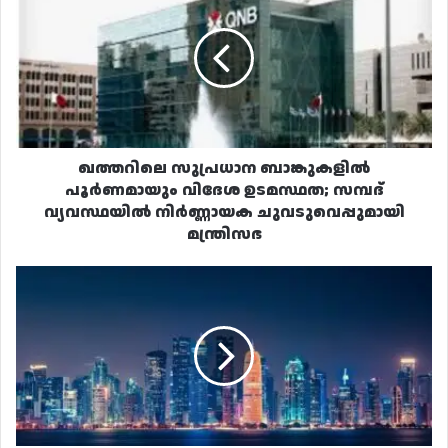
ബാങ്കുകളിൽ
പൂർണമായും
വിദേശ
ഉടമസ്ഥത;
സമ്പദ്
വ്യവസ്ഥയിൽ
നിർണ്ണായക
ചുവടുവെപ്പുമായി
ഖത്തറിലെ സുപ്രധാന ബാങ്കുകളിൽ
മന്ത്രിസഭ
പൂർണമായും വിദേശ ഉടമസ്ഥത; സമ്പദ്
വ്യവസ്ഥയിൽ നിർണ്ണായക ചുവടുവെപ്പുമായി
മന്ത്രിസഭ
ലോകത്തിലെ
ഏറ്റവും
വലിയ
ത്രീഡി
പ്രിന്റഡ്
'നിഗൂഢ'
വസ്തു
ഖത്തറിലൊരുങ്ങുന്നു