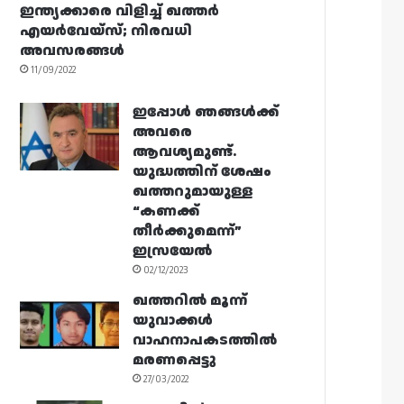
ഇന്ത്യക്കാരെ വിളിച്ച് ഖത്തർ
എയർവേയ്‌സ്; നിരവധി
അവസരങ്ങൾ
11/09/2022
ഇപ്പോൾ ഞങ്ങൾക്ക്
അവരെ
ആവശ്യമുണ്ട്.
യുദ്ധത്തിന് ശേഷം
ഖത്തറുമായുള്ള
“കണക്ക്
തീർക്കുമെന്ന്”
ഇസ്രയേൽ
02/12/2023
ഖത്തറിൽ മൂന്ന്
യുവാക്കൾ
വാഹനാപകടത്തിൽ
മരണപ്പെട്ടു
27/03/2022