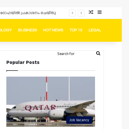
Random Article
Sidebar
ർഡും ദോഹയിൽ പ്രകാശനം ചെയ്തു
OLOGY
BUSINESS
HOT NEWS
TOP 10
LEGAL
ook
stagram
Telegram
Whatsapp
Random Article
Switch skin
Search
Login
Popular Posts
for
Job Vacancy