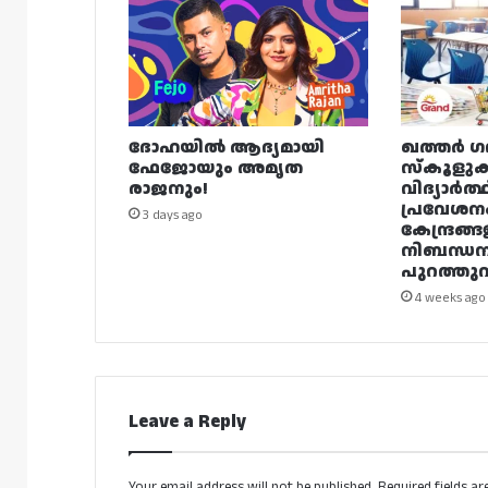
ദോഹയിൽ ആദ്യമായി
ഖത്തർ ഗ
ഫേജോയും അമൃത
സ്കൂളുക
രാജനും!
വിദ്യാർത്
പ്രവേശന
3 days ago
കേന്ദ്രങ്ങ
നിബന്ധ
പുറത്തുവി
4 weeks ago
Leave a Reply
Your email address will not be published.
Required fields a