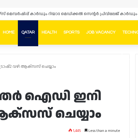
ഴ്‌സ് മെമ്പർഷിപ്പ് കാർഡും റിയാദ മെഡിക്കൽ സെന്റർ പ്രിവിലേജ് കാ
HOME
QATAR
HEALTH
SPORTS
JOB VACANCY
TECHN
Faceb
In
രാഷ്2 വഴി ആക്സസ് ചെയ്യാം
ഖത്തർ ഐഡി ഇനി
ആക്സസ് ചെയ്യാം
1,445
Less than a minute