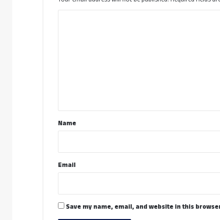
C
o
m
m
e
n
t
*
Name
Email
Save my name, email, and website in this browser