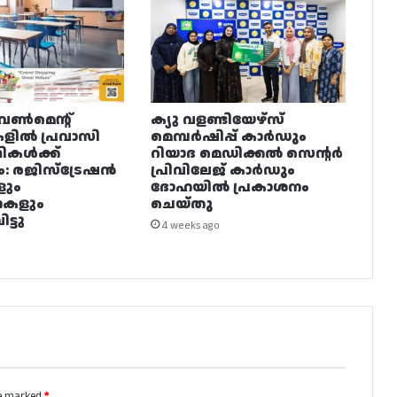
വൺമെന്റ്
ക്യു വളണ്ടിയേഴ്‌സ്
ളിൽ പ്രവാസി
മെമ്പർഷിപ്പ് കാർഡും
ഥികൾക്ക്
റിയാദ മെഡിക്കൽ സെന്റർ
ം: രജിസ്ട്രേഷൻ
പ്രിവിലേജ് കാർഡും
ളും
ദോഹയിൽ പ്രകാശനം
നകളും
ചെയ്തു
ട്ടു
4 weeks ago
re marked
*