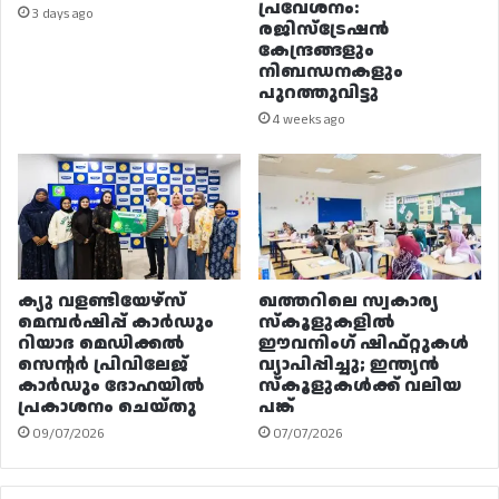
പ്രവേശനം:
3 days ago
രജിസ്ട്രേഷൻ
കേന്ദ്രങ്ങളും
നിബന്ധനകളും
പുറത്തുവിട്ടു
4 weeks ago
ക്യു വളണ്ടിയേഴ്‌സ്
ഖത്തറിലെ സ്വകാര്യ
മെമ്പർഷിപ്പ് കാർഡും
സ്കൂളുകളിൽ
റിയാദ മെഡിക്കൽ
ഈവനിംഗ് ഷിഫ്റ്റുകൾ
സെന്റർ പ്രിവിലേജ്
വ്യാപിപ്പിച്ചു; ഇന്ത്യൻ
കാർഡും ദോഹയിൽ
സ്കൂളുകൾക്ക് വലിയ
പ്രകാശനം ചെയ്തു
പങ്ക്
09/07/2026
07/07/2026