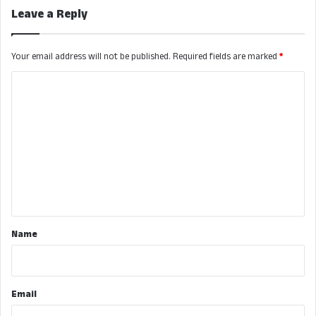
Leave a Reply
Your email address will not be published.
Required fields are marked
*
C
o
m
m
e
n
t
*
Name
Email