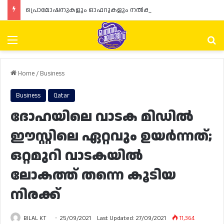
പ്രൊമോഷനുകളും ഓഫറുകളും നൽകുമ്പോൾ ഉപഭോക്താക്കളുടെ അവകാശങ്ങൾ ഉറപ്പാക്കണമെന്ന് ഖത്തർ വാണിജ്യ വ്യവസായ മന്ത്രാലയത്തിന്റെ (MoCI) നിർദ്ദേശം
Menu
Se
Home
/
Business
Business
Qatar
ദോഹയിലെ വാടക മിഡിൽ
ഈസ്റ്റിലെ ഏറ്റവും ഉയർന്നത്;
ഒറ്റമുറി വാടകയിൽ
ലോകത്ത് തന്നെ കൂടിയ
നിരക്ക്
BILAL KT
25/09/2021
Last Updated: 27/09/2021
11,364