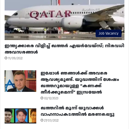
Job Vacancy
ഇന്ത്യക്കാരെ വിളിച്ച് ഖത്തർ എയർവേയ്‌സ്; നിരവധി
അവസരങ്ങൾ
11/09/2022
ഇപ്പോൾ ഞങ്ങൾക്ക് അവരെ
ആവശ്യമുണ്ട്. യുദ്ധത്തിന് ശേഷം
ഖത്തറുമായുള്ള “കണക്ക്
തീർക്കുമെന്ന്” ഇസ്രയേൽ
02/12/2023
ഖത്തറിൽ മൂന്ന് യുവാക്കൾ
വാഹനാപകടത്തിൽ മരണപ്പെട്ടു
27/03/2022