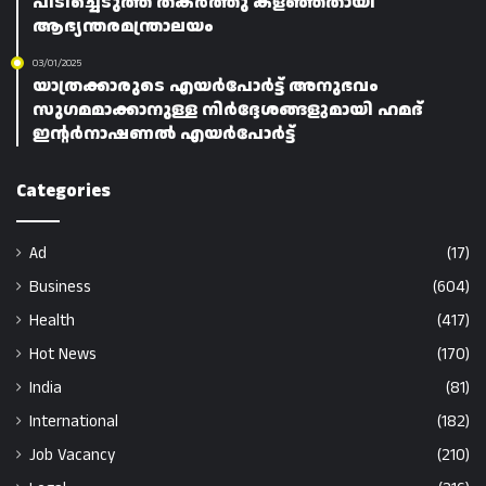
പിടിച്ചെടുത്ത് തകർത്തു കളഞ്ഞതായി
ആഭ്യന്തരമന്ത്രാലയം
03/01/2025
യാത്രക്കാരുടെ എയർപോർട്ട് അനുഭവം
സുഗമമാക്കാനുള്ള നിർദ്ദേശങ്ങളുമായി ഹമദ്
ഇന്റർനാഷണൽ എയർപോർട്ട്
Categories
Ad
(17)
Business
(604)
Health
(417)
Hot News
(170)
India
(81)
International
(182)
Job Vacancy
(210)