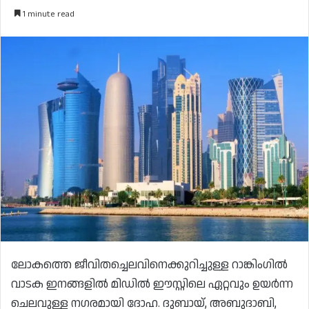
1 minute read
ലോകത്തെ ജീവിതച്ചെലവിനെക്കുറിച്ചുള്ള റാങ്കിംഗിൽ
വാടക ഇനങ്ങളിൽ മിഡിൽ ഈസ്റ്റിലെ ഏറ്റവും ഉയർന്ന
ചെലവുള്ള നഗരമായി ദോഹ. ദുബായ്, അബുദാബി,