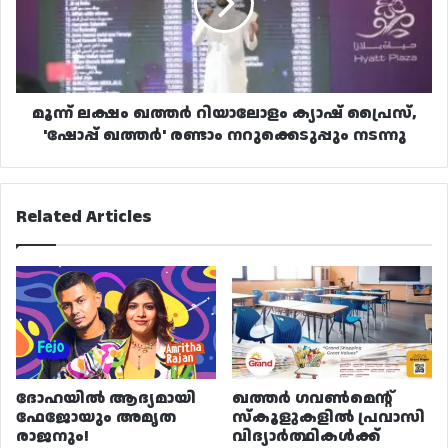
ക്യാഷ്
പ്രൈസ്,
'ഷോപ്പ്
ഖത്തർ'
രണ്ടാം
നറുക്കെടുപ്പും
മൂന്ന് ലക്ഷം ഖത്തർ റിയാലോളം ക്യാഷ് പ്രൈസ്,
നടന്നു
'ഷോപ്പ് ഖത്തർ' രണ്ടാം നറുക്കെടുപ്പും നടന്നു
Related Articles
ദോഹയിൽ ആദ്യമായി
ഖത്തർ ഗവൺമെന്റ്
ഫേജോയും അമൃത
സ്കൂളുകളിൽ പ്രവാസി
രാജനും!
വിദ്യാർത്ഥികൾക്ക്