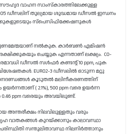
 സൗഹൃദ വാഹന സാംസ്കാരത്തിലേക്കുള്ള
EURO5 ഡീസലിന് തുല്യമായ ശുദ്ധമായ ഡീസൽ ഇന്ധനം
രക്കുകളുടെയും സ്പെസിഫിക്കേഷനുകൾ
ച്ച ഗുണമേന്മയാണ് നൽകുക. കാർബൺ എമിഷൻ
ക്ഷിക്കുകയും ചെയ്യുക എന്നതാണ് ലക്ഷ്യം. CO-
പരമാവധി ഡീസൽ സൾഫർ കണ്ടന്റ് 10 ppm, പുക
 സവിശേഷതകൾ. EURO2-3 ഡീസലിൽ ഓടുന്ന മറ്റു
മാനദണ്ഡങ്ങൾ കൂടുതൽ മലിനീകരണത്തിന്
യർന്നതാണ് ( 2.1%), 500 ppm വരെ ഉയർന്ന
.46 ppm വരെയും അവയിലുണ്ട്.
യ അന്തരീക്ഷം നിലവിലുള്ളതും വരും
ിതഗൃഹ വാതകങ്ങൾ കുറയ്ക്കാനും കാലാവസ്ഥാ
-പരിസ്ഥിതി സന്തുലിതാവസ്ഥ നിലനിർത്താനും