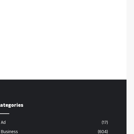
ategories
Ad
(17)
Business
(604)