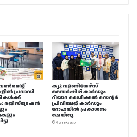
വൺമെന്റ്
ക്യു വളണ്ടിയേഴ്‌സ്
ളിൽ പ്രവാസി
മെമ്പർഷിപ്പ് കാർഡും
ഥികൾക്ക്
റിയാദ മെഡിക്കൽ സെന്റർ
ം: രജിസ്ട്രേഷൻ
പ്രിവിലേജ് കാർഡും
ളും
ദോഹയിൽ പ്രകാശനം
നകളും
ചെയ്തു
ട്ടു
4 weeks ago