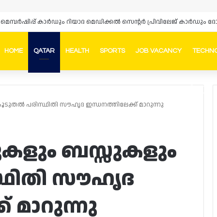
‌സ് മെമ്പർഷിപ്പ് കാർഡും റിയാദ മെഡിക്കൽ സെന്റർ പ്രിവിലേജ് കാർഡു
HOME
QATAR
HEALTH
SPORTS
JOB VACANCY
TECHN
Faceb
In
ൂടുതൽ പരിസ്ഥിതി സൗഹൃദ ഇന്ധനത്തിലേക്ക് മാറുന്നു
കുകളും ബസ്സുകളും
്ഥിതി സൗഹൃദ
് മാറുന്നു