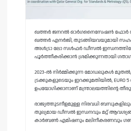
ഖത്തർ ജനറൽ ഓർഗനൈസേഷൻ ഫോർ സ്റ്റാ
ഖത്തർ എനർജി, തുടങ്ങിയവയുമായി സഹകരി
അൾട്രാ ലോ സൾഫർ ഡീസൽ ഇന്ധനത്തിലേക്ക
പൂർത്തീകരിക്കാൻ ശ്രമിക്കുന്നതായി ഗതാഗ
2023-ൽ നിർമ്മിക്കുന്ന മോഡലുകൾ മുതൽ
ട്രക്കുകളുടെയും ഇറക്കുമതിയിൽ, EURO 
ഉപയോഗിക്കാനാണ് മന്ത്രാലയത്തിന്റെ തീരു
രാജ്യത്തുടനീളമുള്ള നിരവധി ബസുകളിലും 
തുല്യമായ ഡീസൽ ഇന്ധനവും മറ്റ് ആവശ്
കാർബൺ എമിഷനും മലിനീകരണവും ഗണ്യമാ