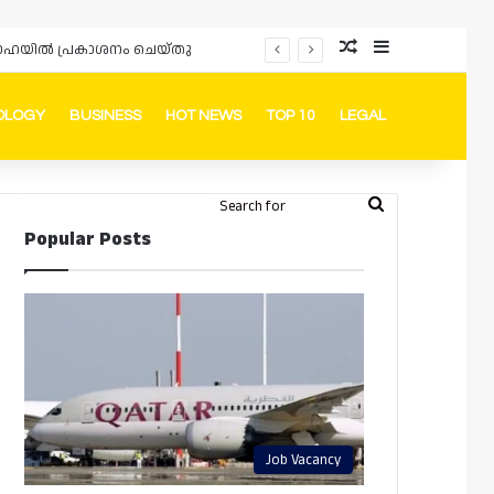
Random Article
Sidebar
ം ദോഹയിൽ പ്രകാശനം ചെയ്തു
OLOGY
BUSINESS
HOT NEWS
TOP 10
LEGAL
ook
stagram
Telegram
Whatsapp
Random Article
Switch skin
Search
Login
Popular Posts
for
Job Vacancy