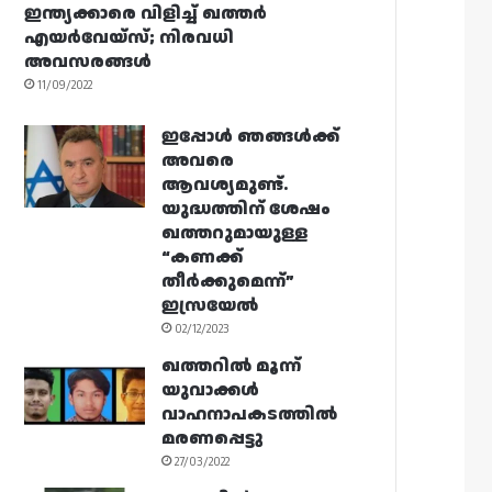
ഇന്ത്യക്കാരെ വിളിച്ച് ഖത്തർ
എയർവേയ്‌സ്; നിരവധി
അവസരങ്ങൾ
11/09/2022
ഇപ്പോൾ ഞങ്ങൾക്ക്
അവരെ
ആവശ്യമുണ്ട്.
യുദ്ധത്തിന് ശേഷം
ഖത്തറുമായുള്ള
“കണക്ക്
തീർക്കുമെന്ന്”
ഇസ്രയേൽ
02/12/2023
ഖത്തറിൽ മൂന്ന്
യുവാക്കൾ
വാഹനാപകടത്തിൽ
മരണപ്പെട്ടു
27/03/2022