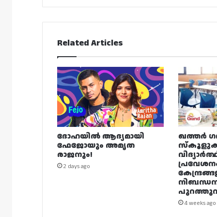
Related Articles
ദോഹയിൽ ആദ്യമായി
ഖത്തർ ഗ
ഫേജോയും അമൃത
സ്കൂളുക
രാജനും!
വിദ്യാർത്
പ്രവേശന
2 days ago
കേന്ദ്രങ്ങ
നിബന്ധ
പുറത്തുവി
4 weeks ago