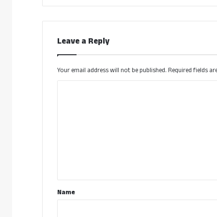
Leave a Reply
Your email address will not be published.
Required fields a
C
o
m
m
e
n
t
*
Name