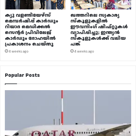
ക്യു വളണ്ടിയേഴ്‌സ്
ഖത്തറിലെ സ്വകാര്യ
മെമ്പർഷിപ്പ് കാർഡും
സ്കൂളുകളിൽ
റിയാദ മെഡിക്കൽ
ഈവനിംഗ് ഷിഫ്റ്റുകൾ
സെന്റർ പ്രിവിലേജ്
വ്യാപിപ്പിച്ചു; ഇന്ത്യൻ
കാർഡും ദോഹയിൽ
സ്കൂളുകൾക്ക് വലിയ
പ്രകാശനം ചെയ്തു
പങ്ക്
4 weeks ago
4 weeks ago
Popular Posts