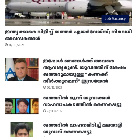
Job Vacancy
ഇന്ത്യക്കാരെ വിളിച്ച് ഖത്തർ എയർവേയ്‌സ്; നിരവധി
അവസരങ്ങൾ
11/09/2022
ഇപ്പോൾ ഞങ്ങൾക്ക് അവരെ
ആവശ്യമുണ്ട്. യുദ്ധത്തിന് ശേഷം
ഖത്തറുമായുള്ള “കണക്ക്
തീർക്കുമെന്ന്” ഇസ്രയേൽ
02/12/2023
ഖത്തറിൽ മൂന്ന് യുവാക്കൾ
വാഹനാപകടത്തിൽ മരണപ്പെട്ടു
27/03/2022
ഖത്തറിൽ വാഹനമിടിച്ച് മലയാളി
യുവാവ് മരണപ്പെട്ടു