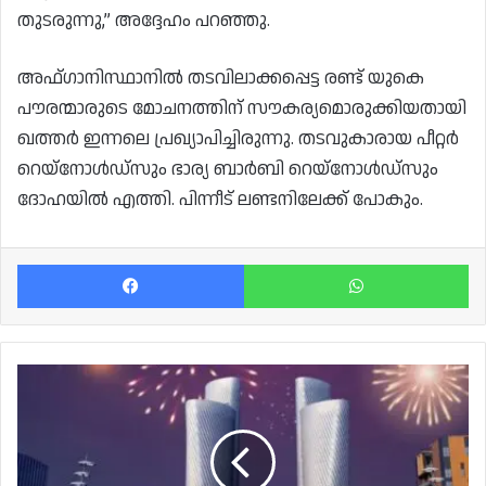
തുടരുന്നു,” അദ്ദേഹം പറഞ്ഞു.
അഫ്ഗാനിസ്ഥാനിൽ തടവിലാക്കപ്പെട്ട രണ്ട് യുകെ
പൗരന്മാരുടെ മോചനത്തിന് സൗകര്യമൊരുക്കിയതായി
ഖത്തർ ഇന്നലെ പ്രഖ്യാപിച്ചിരുന്നു. തടവുകാരായ പീറ്റർ
റെയ്നോൾഡ്സും ഭാര്യ ബാർബി റെയ്നോൾഡ്സും
ദോഹയിൽ എത്തി. പിന്നീട് ലണ്ടനിലേക്ക് പോകും.
Facebook
Wh
ലുസൈൽ
ബൊളിവാഡ്
വീണ്ടും
തുറക്കുന്നു