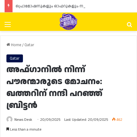
പ്രൊമോഷനുകളും ഓഫറുകളും നൽകുമ്പോൾ ഉപഭോക്താക്കളുടെ അവകാശങ്ങൾ ഉറപ്പാക്കണമെന്ന് ഖത്തർ വാണിജ്യ വ്യവസായ മന്ത്രാലയത്തിന്റെ (MoCI) നിർദ്ദേശം
Menu
Se
Home
/
Qatar
Qatar
അഫ്ഗാനിൽ നിന്ന്
പൗരന്മാരുടെ മോചനം:
ഖത്തറിന് നന്ദി പറഞ്ഞ്
ബ്രിട്ടൻ
News Desk
20/09/2025
Last Updated: 20/09/2025
462
Less than a minute