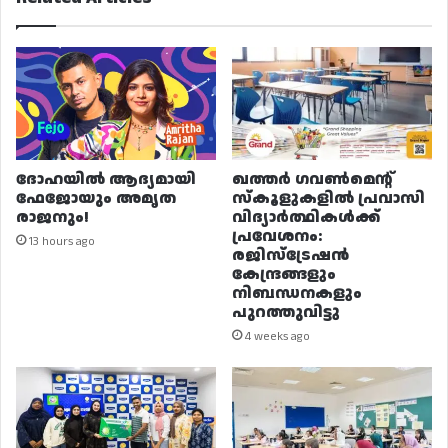
ദോഹയിൽ ആദ്യമായി
ഖത്തർ ഗവൺമെന്റ്
ഫേജോയും അമൃത
സ്കൂളുകളിൽ പ്രവാസി
രാജനും!
വിദ്യാർത്ഥികൾക്ക്
പ്രവേശനം:
13 hours ago
രജിസ്ട്രേഷൻ
കേന്ദ്രങ്ങളും
നിബന്ധനകളും
പുറത്തുവിട്ടു
4 weeks ago