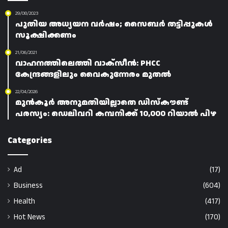
29/08/2023
പുതിയ അധ്യയന വർഷം; സൈബർ തട്ടിപ്പുകൾ
സൂക്ഷിക്കണം
21/06/2021
വാഹനത്തിലെത്തി വാക്സീൻ: PHCC
കേന്ദ്രങ്ങളിലും വൈകുന്നേരം മുതൽ
22/04/2026
മുൻകൂർ അനുമതിയില്ലാതെ ഡിസ്കൗണ്ട്
പരസ്യം: ഡെലിവറി കമ്പനിക്ക് 10,000 റിയാൽ പിഴ
Categories
Ad
(17)
Business
(604)
Health
(417)
Hot News
(170)