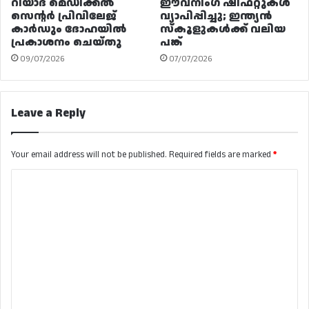
റിയാദ മെഡിക്കൽ
ഈവനിംഗ് ഷിഫ്റ്റുകൾ
സെന്റർ പ്രിവിലേജ്
വ്യാപിപ്പിച്ചു; ഇന്ത്യൻ
കാർഡും ദോഹയിൽ
സ്കൂളുകൾക്ക് വലിയ
പ്രകാശനം ചെയ്തു
പങ്ക്
09/07/2026
07/07/2026
Leave a Reply
Your email address will not be published.
Required fields are marked
*
C
o
m
m
e
n
t