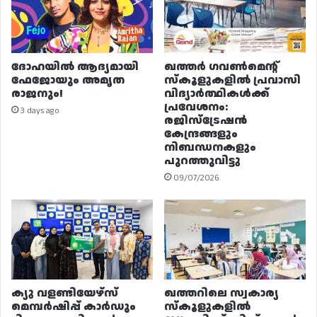
ദോഹയിൽ ആദ്യമായി
ഖത്തർ ഗവൺമെന്റ്
ഫേജോയും അമൃത
സ്കൂളുകളിൽ പ്രവാസി
രാജനും!
വിദ്യാർത്ഥികൾക്ക്
പ്രവേശനം:
3 days ago
രജിസ്ട്രേഷൻ
കേന്ദ്രങ്ങളും
നിബന്ധനകളും
പുറത്തുവിട്ടു
09/07/2026
ക്യു വളണ്ടിയേഴ്‌സ്
ഖത്തറിലെ സ്വകാര്യ
മെമ്പർഷിപ്പ് കാർഡും
സ്കൂളുകളിൽ