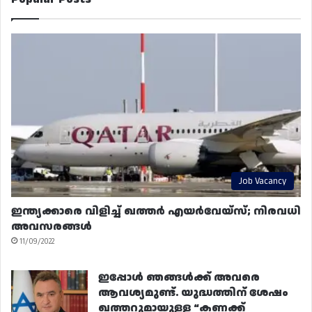
Job Vacancy
ഇന്ത്യക്കാരെ വിളിച്ച് ഖത്തർ എയർവേയ്‌സ്; നിരവധി
അവസരങ്ങൾ
11/09/2022
ഇപ്പോൾ ഞങ്ങൾക്ക് അവരെ
ആവശ്യമുണ്ട്. യുദ്ധത്തിന് ശേഷം
ഖത്തറുമായുള്ള “കണക്ക്