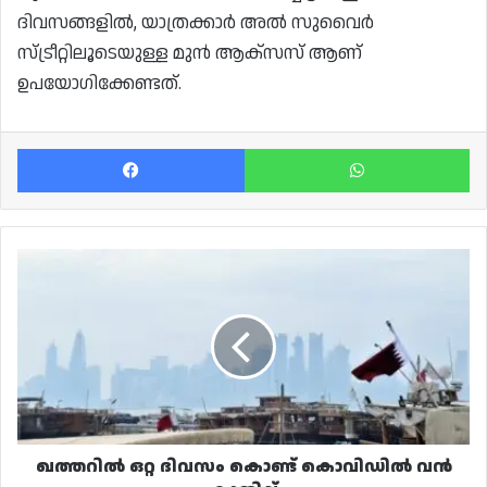
ദിവസങ്ങളിൽ, യാത്രക്കാർ അൽ സുവൈർ
സ്ട്രീറ്റിലൂടെയുള്ള മുൻ ആക്സസ് ആണ്
ഉപയോഗിക്കേണ്ടത്.
Facebook
Wh
ഖത്തറിൽ
ഒറ്റ
ദിവസം
കൊണ്ട്
കൊവിഡിൽ
വൻ
കുതിപ്പ്
ഖത്തറിൽ ഒറ്റ ദിവസം കൊണ്ട് കൊവിഡിൽ വൻ