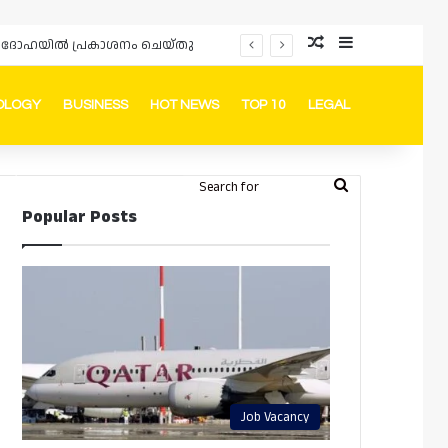
Random Article
Sidebar
പ്രൊമോഷനുകളും ഓഫറുകളും നൽകുമ്പോൾ ഉപഭോക്താക്കളുടെ അവകാശങ്ങൾ ഉറപ്പാക്കണമെന്ന് ഖത്തർ വാണിജ്യ വ്യവസായ മന്ത്രാലയത്തിന്റെ (MoCI) നിർദ്ദേശം
OLOGY
BUSINESS
HOT NEWS
TOP 10
LEGAL
ook
stagram
Telegram
Whatsapp
Random Article
Switch skin
Search
Login
Popular Posts
for
Job Vacancy