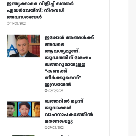
ഇന്ത്യക്കാരെ വിളിച്ച് ഖത്തർ
എയർവേയ്‌സ്; നിരവധി
അവസരങ്ങൾ
11/09/2022
ഇപ്പോൾ ഞങ്ങൾക്ക്
അവരെ
ആവശ്യമുണ്ട്.
യുദ്ധത്തിന് ശേഷം
ഖത്തറുമായുള്ള
“കണക്ക്
തീർക്കുമെന്ന്”
ഇസ്രയേൽ
02/12/2023
ഖത്തറിൽ മൂന്ന്
യുവാക്കൾ
വാഹനാപകടത്തിൽ
മരണപ്പെട്ടു
27/03/2022