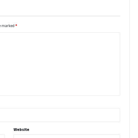
re marked
*
Website