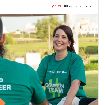
2,619
Less than a minute
3