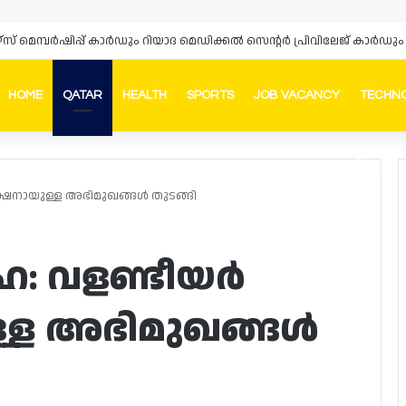
HOME
QATAR
HEALTH
SPORTS
JOB VACANCY
TECHN
Faceb
In
്ഷനായുള്ള അഭിമുഖങ്ങൾ തുടങ്ങി
ഹ: വളണ്ടീയർ
്ള അഭിമുഖങ്ങൾ