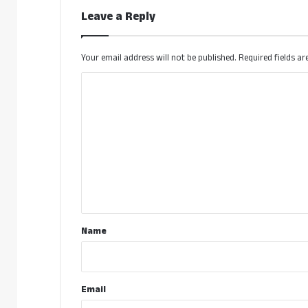
Leave a Reply
Your email address will not be published.
Required fields a
C
o
m
m
e
n
t
*
Name
Email