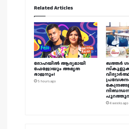
Related Articles
ദോഹയിൽ ആദ്യമായി
ഖത്തർ ഗ
ഫേജോയും അമൃത
സ്കൂളുക
രാജനും!
വിദ്യാർത്
പ്രവേശന
5 hours ago
കേന്ദ്രങ്ങ
നിബന്ധ
പുറത്തുവി
4 weeks ago