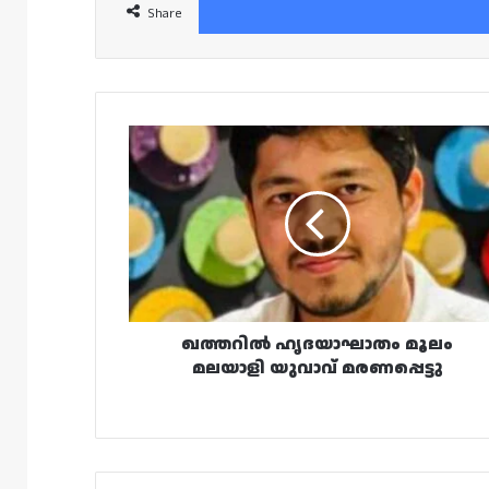
Share
ഖത്തറിൽ
ഹൃദയാഘാതം
മൂലം
മലയാളി
യുവാവ്
മരണപ്പെട്ടു
ഖത്തറിൽ ഹൃദയാഘാതം മൂലം
മലയാളി യുവാവ് മരണപ്പെട്ടു