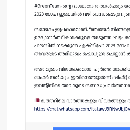
#GreenTeam-ന്റെ ഭാഗമാകാൻ താൽപ്പര്യം ര
2023 ദോഹ ഇമെയിൽ വഴി ബന്ധപ്പെടുന്നുണ്ട
സന്ദേശം ഇപ്രകാരമാണ്: “ഞങ്ങൾ നിങ്ങള
ഉദ്യോഗാർത്ഥികൾക്കുള്ള അടുത്ത ഘട്ടം ഒ
ഹൗസിൽ നടക്കുന്ന എക്‌സ്‌പോ 2023 ദോഹ
അവരുടെ അഭിമുഖം ഷെഡ്യൂൾ ചെയ്യാൻ കഴി
അഭിമുഖം വിജയകരമായി പൂർത്തിയാക്കിയ
ഓഫർ നൽകും. ഇതിനെത്തുടർന്ന് ഷിഫ്റ്റ
ഇവന്റിനിടെ അവരുടെ സന്നദ്ധപ്രവർത്തനങ
ഖത്തറിലെ വാർത്തകളും വിവരങ്ങളും തത്സമ
https://chat.whatsapp.com/ItatawJ3RNwJbjO