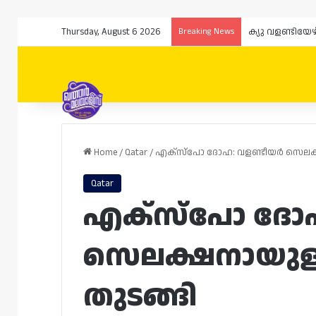
Thursday, August 6 2026
Breaking News
Home
/
Qatar
/
എക്‌സ്‌പോ ദോഹ: വളണ്ടീയർ സെലക
Qatar
എക്‌സ്‌പോ ദോ
സെലക്ഷനായുള
തുടങ്ങി