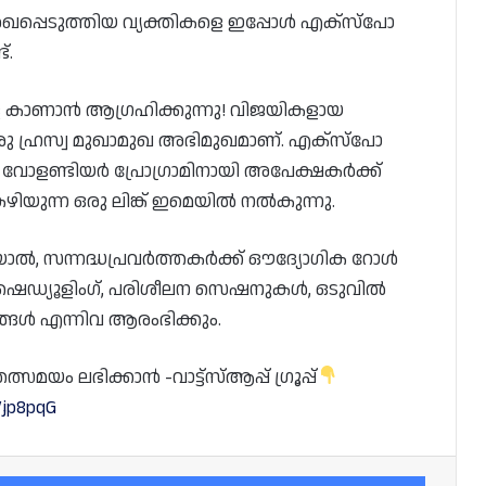
േഖപ്പെടുത്തിയ വ്യക്തികളെ ഇപ്പോൾ എക്‌സ്‌പോ
്.
െ കാണാൻ ആഗ്രഹിക്കുന്നു! വിജയികളായ
രു ഹ്രസ്വ മുഖാമുഖ അഭിമുഖമാണ്. എക്‌സ്‌പോ
 വോളണ്ടിയർ പ്രോഗ്രാമിനായി അപേക്ഷകർക്ക്
യുന്ന ഒരു ലിങ്ക് ഇമെയിൽ നൽകുന്നു.
ാൽ, സന്നദ്ധപ്രവർത്തകർക്ക് ഔദ്യോഗിക റോൾ
് ഷെഡ്യൂളിംഗ്, പരിശീലന സെഷനുകൾ, ഒടുവിൽ
്ങൾ എന്നിവ ആരംഭിക്കും.
യം ലഭിക്കാൻ -വാട്ട്സ്ആപ്പ് ഗ്രൂപ്പ്
Vjp8pqG
Facebook