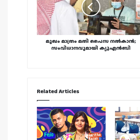
പൈസ
നൽകാൻ;
സംവിധാനവുമായി
ക്യൂഎൻബി
മുഖം മാത്രം മതി പൈസ നൽകാൻ;
സംവിധാനവുമായി ക്യൂഎൻബി
Related Articles