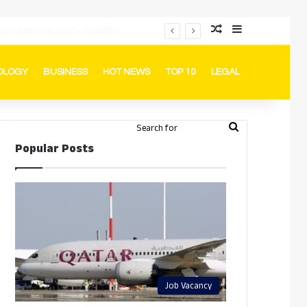
Random Article
Sidebar
പ്രൊമോഷനുകളും ഓഫറുകളും നൽകുമ്പോൾ ഉപഭോക്താക്കളുടെ അവകാശങ്ങൾ ഉറപ്പാക്കണമെന്ന് ഖത്തർ വാണിജ്യ വ്യവസായ മന്ത്രാലയത്തിന്റെ (MoCI) നിർദ്ദേശം
OLOGY
BUSINESS
HOT NEWS
TOP 10
LEGAL
ook
stagram
Telegram
Whatsapp
Random Article
Switch skin
Search
Login
Popular Posts
for
Job Vacancy