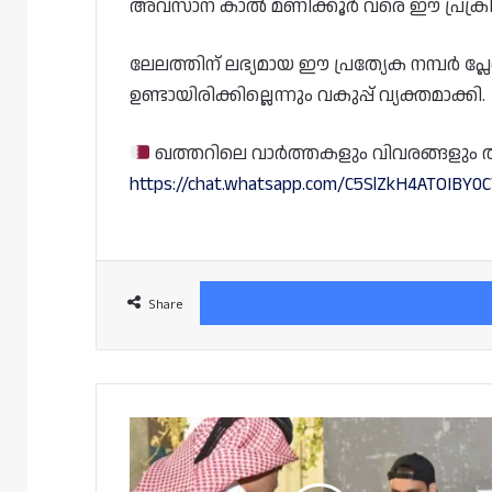
അവസാന കാൽ മണിക്കൂർ വരെ ഈ പ്രക്രി
ലേലത്തിന് ലഭ്യമായ ഈ പ്രത്യേക നമ്പർ പ്
ഉണ്ടായിരിക്കില്ലെന്നും വകുപ്പ് വ്യക്തമാക്കി.
ഖത്തറിലെ വാർത്തകളും വിവരങ്ങളും തത്സമ
https://chat.whatsapp.com/C5SlZkH4ATOIBY
Share
മുഖം
മാത്രം
മതി