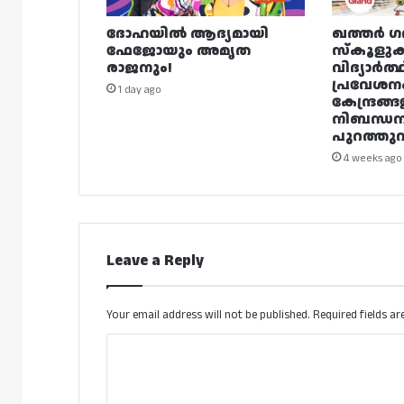
ദോഹയിൽ ആദ്യമായി
ഖത്തർ ഗ
ഫേജോയും അമൃത
സ്കൂളുക
രാജനും!
വിദ്യാർത്
പ്രവേശന
1 day ago
കേന്ദ്രങ്ങ
നിബന്ധ
പുറത്തുവി
4 weeks ago
Leave a Reply
Your email address will not be published.
Required fields a
C
o
m