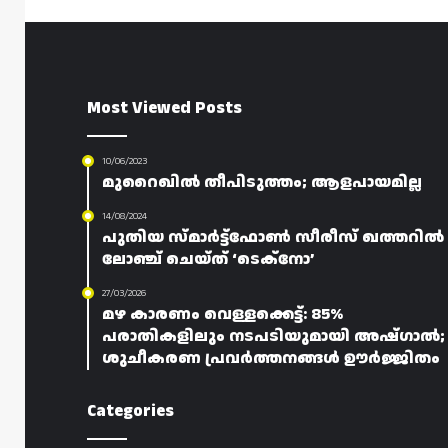
Most Viewed Posts
10/06/2023
മുറൈഖിൽ തീപിടുത്തം; ആളപായമില്ല
14/08/2024
പുതിയ സ്മാർട്ട്ഫോൺ സീരീസ് ഖത്തറിൽ
ലോഞ്ച് ചെയ്ത് ‘ടെക്‌നോ’
27/03/2026
മഴ കാരണം വെള്ളക്കെട്ട്: 85%
പരാതികളിലും നടപടിയുമായി അഷ്ഗാൽ;
ശുചീകരണ പ്രവർത്തനങ്ങൾ ഊർജ്ജിതം
Categories