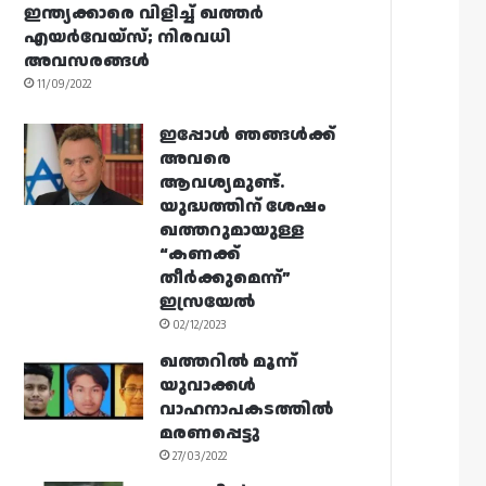
ഇന്ത്യക്കാരെ വിളിച്ച് ഖത്തർ
എയർവേയ്‌സ്; നിരവധി
അവസരങ്ങൾ
11/09/2022
ഇപ്പോൾ ഞങ്ങൾക്ക്
അവരെ
ആവശ്യമുണ്ട്.
യുദ്ധത്തിന് ശേഷം
ഖത്തറുമായുള്ള
“കണക്ക്
തീർക്കുമെന്ന്”
ഇസ്രയേൽ
02/12/2023
ഖത്തറിൽ മൂന്ന്
യുവാക്കൾ
വാഹനാപകടത്തിൽ
മരണപ്പെട്ടു
27/03/2022