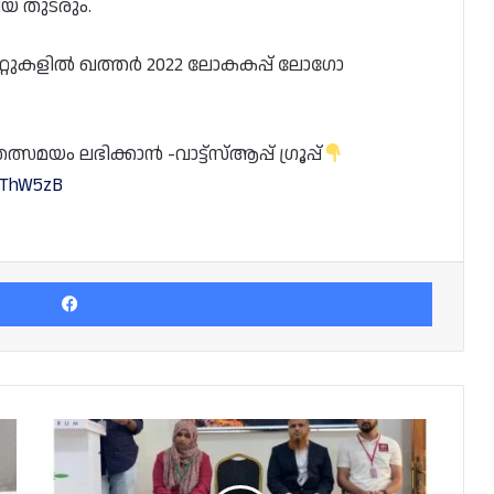
യ തുടരും.
ലേറ്റുകളിൽ ഖത്തർ 2022 ലോകകപ്പ് ലോഗോ
യം ലഭിക്കാൻ -വാട്ട്സ്ആപ്പ് ഗ്രൂപ്പ്
0CThW5zB
Facebook
ഖത്തറിൽ
ജോലിയന്വേഷകർക്കായി
നടത്തിയ