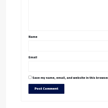
m
e
n
t
*
Name
Email
Save my name, email, and website in this browser