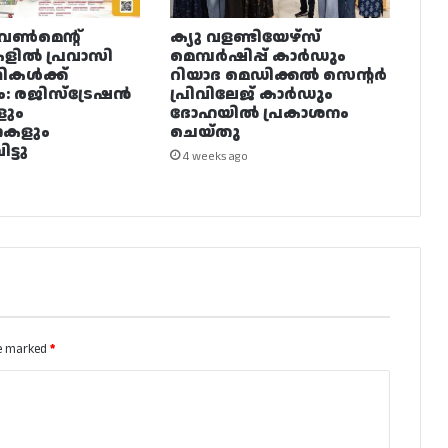
വൺമെന്റ്
ക്യു വളണ്ടിയേഴ്‌സ്
ളിൽ പ്രവാസി
മെമ്പർഷിപ്പ് കാർഡും
ഥികൾക്ക്
റിയാദ മെഡിക്കൽ സെന്റർ
ം: രജിസ്ട്രേഷൻ
പ്രിവിലേജ് കാർഡും
ളും
ദോഹയിൽ പ്രകാശനം
നകളും
ചെയ്തു
ട്ടു
4 weeks ago
re marked
*