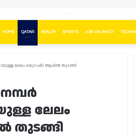
HOME
QATAR
HEALTH
SPORTS
JOB VACANCY
TECHN
Faceb
In
ായുള്ള ലേലം മെട്രാഷ്2 ആപ്പിൽ തുടങ്ങി
നമ്പർ
യുള്ള ലേലം
ിൽ തുടങ്ങി