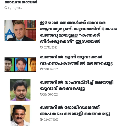
അവസരങ്ങൾ
11/09/2022
ഇപ്പോൾ ഞങ്ങൾക്ക് അവരെ
ആവശ്യമുണ്ട്. യുദ്ധത്തിന് ശേഷം
ഖത്തറുമായുള്ള “കണക്ക്
തീർക്കുമെന്ന്” ഇസ്രയേൽ
02/12/2023
ഖത്തറിൽ മൂന്ന് യുവാക്കൾ
വാഹനാപകടത്തിൽ മരണപ്പെട്ടു
27/03/2022
ഖത്തറിൽ വാഹനമിടിച്ച് മലയാളി
യുവാവ് മരണപ്പെട്ടു
26/06/2022
ഖത്തറിൽ ജോലിസ്ഥലത്ത്
അപകടം: മലയാളി മരണപ്പെട്ടു
04/07/2022