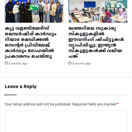
ക്യു വളണ്ടിയേഴ്‌സ്
ഖത്തറിലെ സ്വകാര്യ
മെമ്പർഷിപ്പ് കാർഡും
സ്കൂളുകളിൽ
റിയാദ മെഡിക്കൽ
ഈവനിംഗ് ഷിഫ്റ്റുകൾ
സെന്റർ പ്രിവിലേജ്
വ്യാപിപ്പിച്ചു; ഇന്ത്യൻ
കാർഡും ദോഹയിൽ
സ്കൂളുകൾക്ക് വലിയ
പ്രകാശനം ചെയ്തു
പങ്ക്
4 weeks ago
4 weeks ago
Leave a Reply
Your email address will not be published.
Required fields are marked
*
C
o