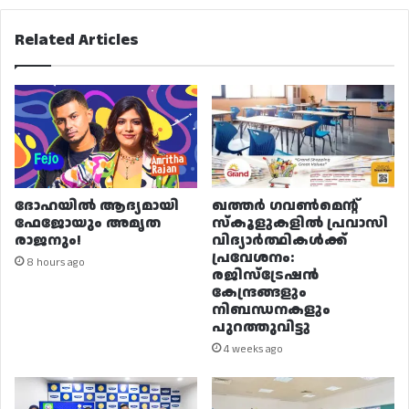
Related Articles
ദോഹയിൽ ആദ്യമായി
ഖത്തർ ഗവൺമെന്റ്
ഫേജോയും അമൃത
സ്കൂളുകളിൽ പ്രവാസി
രാജനും!
വിദ്യാർത്ഥികൾക്ക്
പ്രവേശനം:
8 hours ago
രജിസ്ട്രേഷൻ
കേന്ദ്രങ്ങളും
നിബന്ധനകളും
പുറത്തുവിട്ടു
4 weeks ago