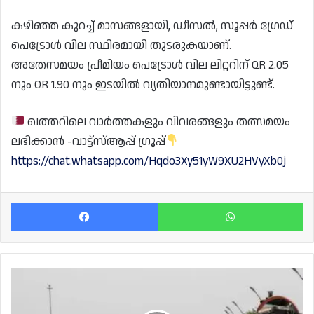
കഴിഞ്ഞ കുറച്ച് മാസങ്ങളായി, ഡീസൽ, സൂപ്പർ ഗ്രേഡ്
പെട്രോൾ വില സ്ഥിരമായി തുടരുകയാണ്.
അതേസമയം പ്രീമിയം പെട്രോൾ വില ലിറ്ററിന് QR 2.05
നും QR 1.90 നും ഇടയിൽ വ്യതിയാനമുണ്ടായിട്ടുണ്ട്.
ഖത്തറിലെ വാർത്തകളും വിവരങ്ങളും തത്സമയം
ലഭിക്കാൻ -വാട്ട്സ്ആപ്പ് ഗ്രൂപ്പ്
https://chat.whatsapp.com/Hqdo3Xy51yW9XU2HVyXb0j
Facebook
Wh
ഖത്തർ
ഫൗണ്ടേഷൻ
പുതിയ