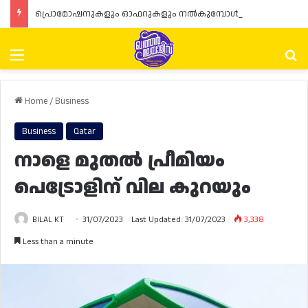
പ്രൊമോഷനുകളും ഓഫറുകളും നൽകുമ്പോൾ ഉപഭോക്താക്കളുടെ അവകാശങ്ങൾ ഉറപ്പാക്കണമെന്ന് ഖത്തർ വാണിജ്യ വ്യവസായ മന്ത്രാലയത്തിന്റെ (MoCI) നിർദ്ദേശം
Menu
Se
Home
/
Business
Business
Qatar
നാളെ മുതൽ പ്രീമിയം
പെട്രോളിന് വില കുറയും
BILAL KT
31/07/2023
Last Updated: 31/07/2023
3,338
Less than a minute