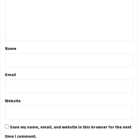
m
m
e
n
t
*
Name
Email
Website
Save my name, email, and website in this browser for the next
time I comment.