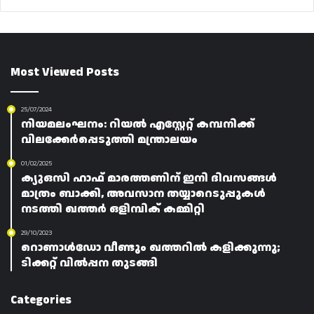
Most Viewed Posts
25/07/2024
നിയമലംഘനം: റിയൽ എസ്റ്റേറ്റ് കമ്പനിക്ക്
വിലക്കേർപ്പെടുത്തി മന്ത്രാലയം
01/02/2025
ക്യുഒസി ഹാഫ് മാരത്തണിന് ഇനി ദിവസങ്ങൾ
മാത്രം ബാക്കി, അവസാന തയ്യാറെടുപ്പുകൾ
നടത്തി ഖത്തർ ഒളിമ്പിക് കമ്മിറ്റി
29/10/2023
റൊണാൾഡോ വീണ്ടും ഖത്തറിൽ കളിക്കുന്നു;
ടിക്കറ്റ് വിൽപ്പന തുടങ്ങി
Categories