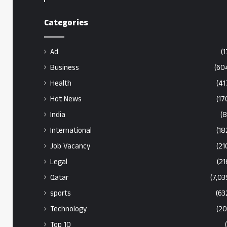
Categories
Ad
(1
Business
(60
Health
(41
Hot News
(17
India
(8
International
(18
Job Vacancy
(21
Legal
(21
Qatar
(7,03
sports
(63
Technology
(20
Top 10