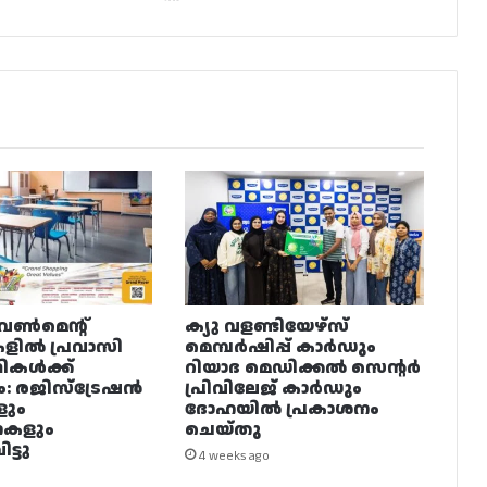
വൺമെന്റ്
ക്യു വളണ്ടിയേഴ്‌സ്
ളിൽ പ്രവാസി
മെമ്പർഷിപ്പ് കാർഡും
ഥികൾക്ക്
റിയാദ മെഡിക്കൽ സെന്റർ
ം: രജിസ്ട്രേഷൻ
പ്രിവിലേജ് കാർഡും
ളും
ദോഹയിൽ പ്രകാശനം
നകളും
ചെയ്തു
ട്ടു
4 weeks ago