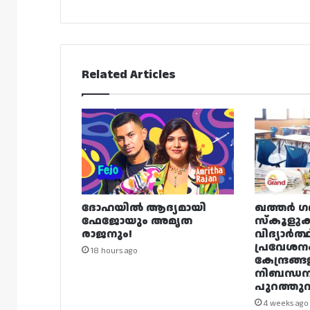
Related Articles
ദോഹയിൽ ആദ്യമായി
ഖത്തർ ഗ
ഫേജോയും അമൃത
സ്കൂളുക
രാജനും!
വിദ്യാർത്
പ്രവേശന
18 hours ago
കേന്ദ്രങ്ങ
നിബന്ധ
പുറത്തുവി
4 weeks ago