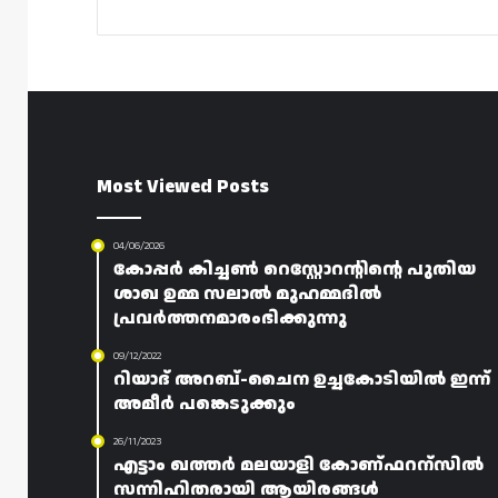
Most Viewed Posts
04/06/2026
കോപ്പർ കിച്ചൺ റെസ്റ്റോറന്റിന്റെ പുതിയ
ശാഖ ഉമ്മ സലാൽ മുഹമ്മദിൽ
പ്രവർത്തനമാരംഭിക്കുന്നു
09/12/2022
റിയാദ് അറബ്-ചൈന ഉച്ചകോടിയിൽ ഇന്ന്
അമീർ പങ്കെടുക്കും
26/11/2023
എട്ടാം ഖത്തർ മലയാളി കോണ്ഫറന്സിൽ
സന്നിഹിതരായി ആയിരങ്ങൾ