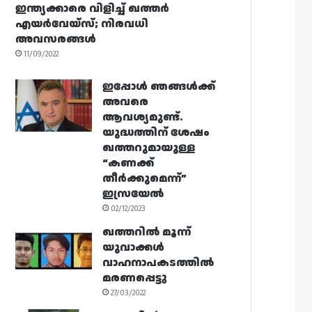
ഇന്ത്യക്കാരെ വിളിച്ച് ഖത്തർ
എയർവേയ്‌സ്; നിരവധി
അവസരങ്ങൾ
11/09/2022
ഇപ്പോൾ ഞങ്ങൾക്ക്
അവരെ
ആവശ്യമുണ്ട്.
യുദ്ധത്തിന് ശേഷം
ഖത്തറുമായുള്ള
“കണക്ക്
തീർക്കുമെന്ന്”
ഇസ്രയേൽ
02/12/2023
ഖത്തറിൽ മൂന്ന്
യുവാക്കൾ
വാഹനാപകടത്തിൽ
മരണപ്പെട്ടു
27/03/2022