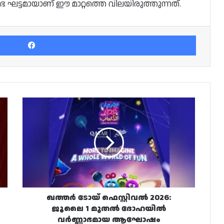
രംഭ ഘട്ടമായാണ് ഈ മാറ്റത്തെ വിലയിരുത്തുന്നത്.
Facebook
ഖത്തർ
ടോയ്
ഫെസ്റ്റിവൽ
2026:
ജൂലൈ
1
മുതൽ
ദോഹയിൽ
വർണ്ണാഭമായ
ആഘോഷം
ഖത്തർ ടോയ് ഫെസ്റ്റിവൽ 2026:
ജൂലൈ 1 മുതൽ ദോഹയിൽ
വർണ്ണാഭമായ ആഘോഷം