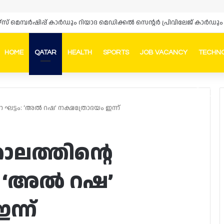
ഴ്‌സ് മെമ്പർഷിപ്പ് കാർഡും റിയാദ മെഡിക്കൽ സെന്റർ പ്രിവിലേജ് കാ
HOME
QATAR
HEALTH
SPORTS
JOB VACANCY
TECHN
Faceb
In
ഘട്ടം: ‘അൽ റഷ’ നക്ഷത്രോദയം ഇന്ന്
ാലത്തിന്റെ
: ‘അൽ റഷ’
ന്ന്