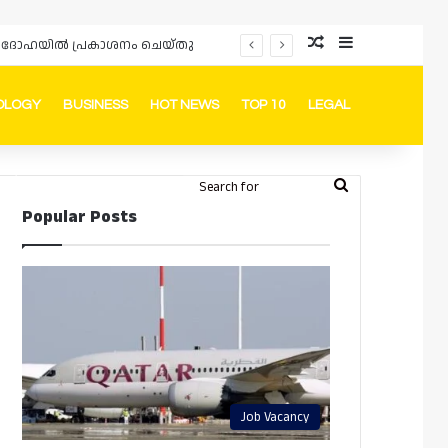
Random Article
Sidebar
ർഡും ദോഹയിൽ പ്രകാശനം ചെയ്തു
OLOGY
BUSINESS
HOT NEWS
TOP 10
LEGAL
ook
stagram
Telegram
Whatsapp
Random Article
Switch skin
Search
Login
Popular Posts
for
Job Vacancy