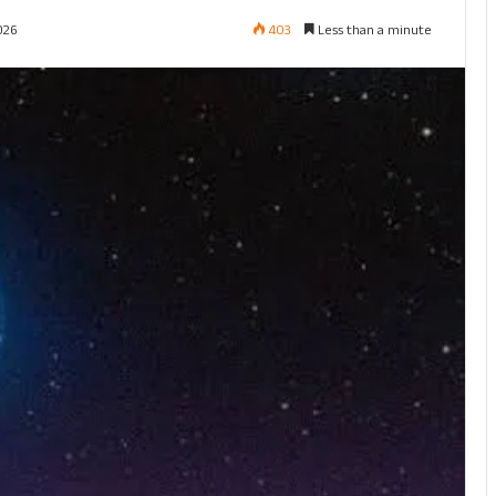
403
Less than a minute
026