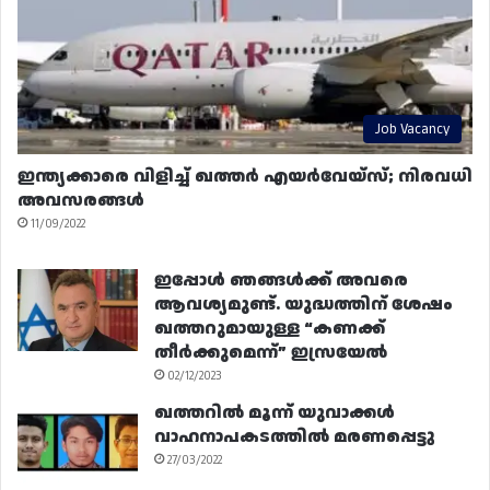
Job Vacancy
ഇന്ത്യക്കാരെ വിളിച്ച് ഖത്തർ എയർവേയ്‌സ്; നിരവധി
അവസരങ്ങൾ
11/09/2022
ഇപ്പോൾ ഞങ്ങൾക്ക് അവരെ
ആവശ്യമുണ്ട്. യുദ്ധത്തിന് ശേഷം
ഖത്തറുമായുള്ള “കണക്ക്
തീർക്കുമെന്ന്” ഇസ്രയേൽ
02/12/2023
ഖത്തറിൽ മൂന്ന് യുവാക്കൾ
വാഹനാപകടത്തിൽ മരണപ്പെട്ടു
27/03/2022