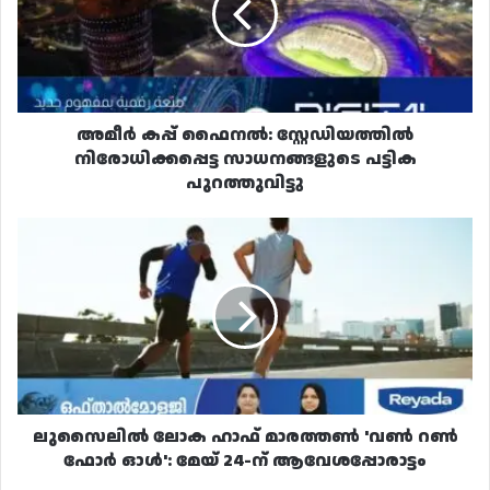
നിരോധിക്കപ്പെട്ട
സാധനങ്ങളുടെ
പട്ടിക
പുറത്തുവിട്ടു
അമീർ കപ്പ് ഫൈനൽ: സ്റ്റേഡിയത്തിൽ
നിരോധിക്കപ്പെട്ട സാധനങ്ങളുടെ പട്ടിക
പുറത്തുവിട്ടു
ലുസൈലിൽ
ലോക
ഹാഫ്
മാരത്തൺ
'വൺ
റൺ
ഫോർ
ഓൾ':
മേയ്
24-
ലുസൈലിൽ ലോക ഹാഫ് മാരത്തൺ 'വൺ റൺ
ന്
ഫോർ ഓൾ': മേയ് 24-ന് ആവേശപ്പോരാട്ടം
ആവേശപ്പോരാട്ടം