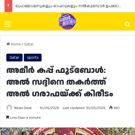
പ്രൊമോഷനുകളും ഓഫറുകളും നൽകുമ്പോൾ ഉപഭോക്താക്കളുടെ അവകാശങ്ങൾ ഉറപ്പാക്കണമെന്ന് ഖത്തർ വാണിജ്യ വ്യവസായ മന്ത്രാലയത്തിന്റെ (MoCI) നിർദ്ദേശം
Menu
Se
Home
/
Qatar
Qatar
sports
അമീർ കപ്പ് ഫുട്ബോൾ:
അൽ സദ്ദിനെ തകർത്ത്
അൽ ഗരാഫയ്ക്ക് കിരീടം
News Desk
10/05/2026
Last Updated: 10/05/2026
180
Less than a minute