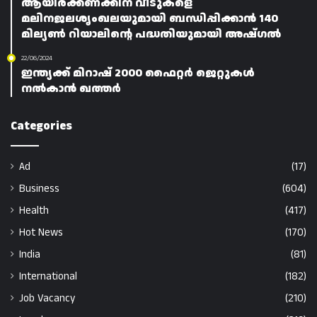
ആയിരക്കണക്കിന് വീടുകളെ
മലിനജലശൃംഖലയുമായി ബന്ധിപ്പിക്കാൻ 140
മില്യൺ റിയാലിന്റെ പദ്ധതിയുമായി അഷ്ഗൽ
22/06/2024
ഇന്ത്യക്ക് മിറാഷ് 2000 ഫൈറ്റർ ജെറ്റുകൾ
നൽകാൻ ഖത്തർ
Categories
Ad
(17)
Business
(604)
Health
(417)
Hot News
(170)
India
(81)
International
(182)
Job Vacancy
(210)