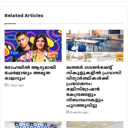
Related Articles
ദോഹയിൽ ആദ്യമായി
ഖത്തർ ഗവൺമെന്റ്
ഫേജോയും അമൃത
സ്കൂളുകളിൽ പ്രവാസി
രാജനും!
വിദ്യാർത്ഥികൾക്ക്
പ്രവേശനം:
2 days ago
രജിസ്ട്രേഷൻ
കേന്ദ്രങ്ങളും
നിബന്ധനകളും
പുറത്തുവിട്ടു
4 weeks ago