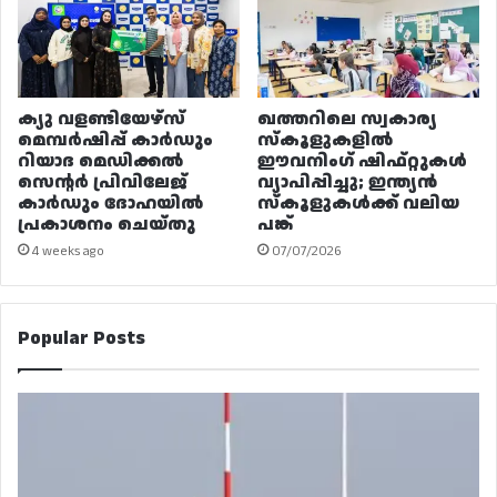
ക്യു വളണ്ടിയേഴ്‌സ്
ഖത്തറിലെ സ്വകാര്യ
മെമ്പർഷിപ്പ് കാർഡും
സ്കൂളുകളിൽ
റിയാദ മെഡിക്കൽ
ഈവനിംഗ് ഷിഫ്റ്റുകൾ
സെന്റർ പ്രിവിലേജ്
വ്യാപിപ്പിച്ചു; ഇന്ത്യൻ
കാർഡും ദോഹയിൽ
സ്കൂളുകൾക്ക് വലിയ
പ്രകാശനം ചെയ്തു
പങ്ക്
4 weeks ago
07/07/2026
Popular Posts