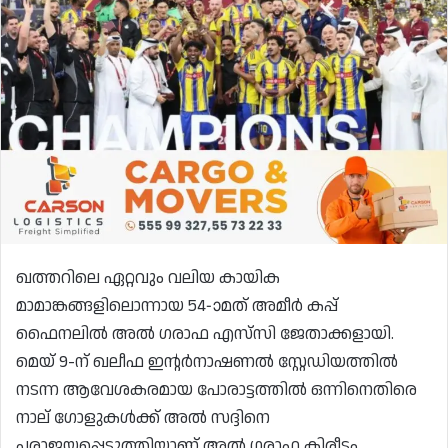
ഖത്തറിലെ ഏറ്റവും വലിയ കായിക
മാമാങ്കങ്ങളിലൊന്നായ 54-ാമത് അമീർ കപ്പ്
ഫൈനലിൽ അൽ ഗരാഫ എസ്‌സി ജേതാക്കളായി.
മെയ് 9-ന് ഖലീഫ ഇന്റർനാഷണൽ സ്റ്റേഡിയത്തിൽ
നടന്ന ആവേശകരമായ പോരാട്ടത്തിൽ ഒന്നിനെതിരെ
നാല് ഗോളുകൾക്ക് അൽ സദ്ദിനെ
പരാജയപ്പെടുത്തിയാണ് അൽ ഗരാഫ കിരീടം