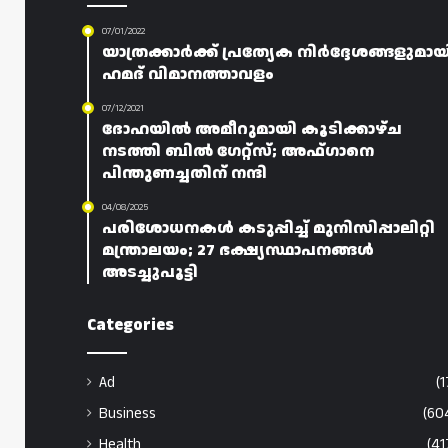
07/01/2022
യാത്രക്കാർക്ക് പ്രത്യേക നിർദ്ദേശങ്ങളുമായ
ഹമദ് വിമാനത്താവളം
07/12/2021
ദോഹയിൽ അമീറുമായി കൂടിക്കാഴ്ച
നടത്തി ബിൽ ഗേറ്റ്‌സ്; അഫ്ഗാനെ
പിന്തുണച്ചതിന് നന്ദി
04/08/2025
പരിശോധനകൾ കടുപ്പിച്ച് മുനിസിപ്പാലിറ്റി
മന്ത്രാലയം; 27 ഭക്ഷ്യസ്ഥാപനങ്ങൾ
അടച്ചുപൂട്ടി
Categories
Ad
(1
Business
(60
Health
(41