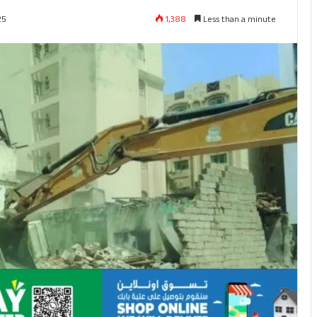
1,388
Less than a minute
25