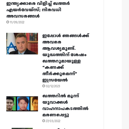
ഇന്ത്യക്കാരെ വിളിച്ച് ഖത്തർ
എയർവേയ്‌സ്; നിരവധി
അവസരങ്ങൾ
11/09/2022
ഇപ്പോൾ ഞങ്ങൾക്ക്
അവരെ
ആവശ്യമുണ്ട്.
യുദ്ധത്തിന് ശേഷം
ഖത്തറുമായുള്ള
“കണക്ക്
തീർക്കുമെന്ന്”
ഇസ്രയേൽ
02/12/2023
ഖത്തറിൽ മൂന്ന്
യുവാക്കൾ
വാഹനാപകടത്തിൽ
മരണപ്പെട്ടു
27/03/2022