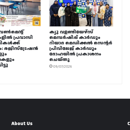
വൺമെന്റ്
ക്യു വളണ്ടിയേഴ്‌സ്
ളിൽ പ്രവാസി
മെമ്പർഷിപ്പ് കാർഡും
ഥികൾക്ക്
റിയാദ മെഡിക്കൽ സെന്റർ
ം: രജിസ്ട്രേഷൻ
പ്രിവിലേജ് കാർഡും
ളും
ദോഹയിൽ പ്രകാശനം
നകളും
ചെയ്തു
ട്ടു
09/07/2026
About Us
C