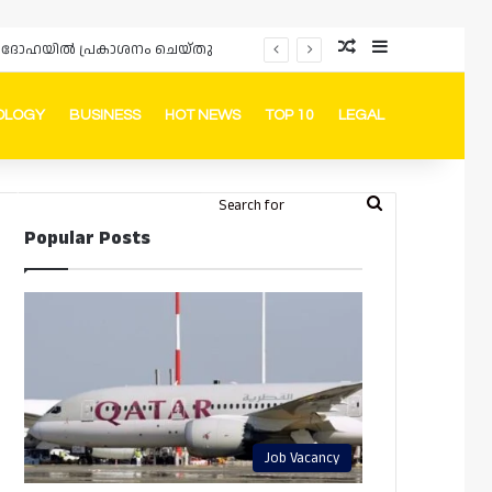
Random Article
Sidebar
ർഡും ദോഹയിൽ പ്രകാശനം ചെയ്തു
OLOGY
BUSINESS
HOT NEWS
TOP 10
LEGAL
ook
stagram
Telegram
Whatsapp
Random Article
Switch skin
Search
Login
Popular Posts
for
Job Vacancy