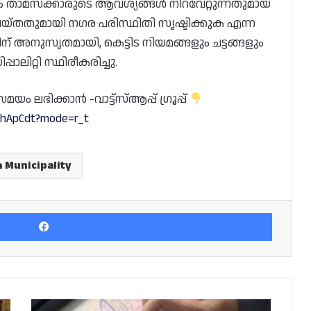
ും താമസക്കാരുടെ ആവശ്യങ്ങൾ നിറവേറ്റുന്നതുമായ
യ്തതുമായി നഗര പരിസ്ഥിതി സൃഷ്ടിക്കുക എന്ന
ത്തിന് അനുസൃതമായി, കെട്ടിട നിയമങ്ങളും ചട്ടങ്ങളും
പാലിറ്റി സ്ഥിരീകരിച്ചു.
 ലഭിക്കാൻ -വാട്ട്സ്ആപ്പ് ഗ്രൂപ്പ്
YhApCdt?mode=r_t
 Municipality
Facebook
ഖത്തറിലേക്കും