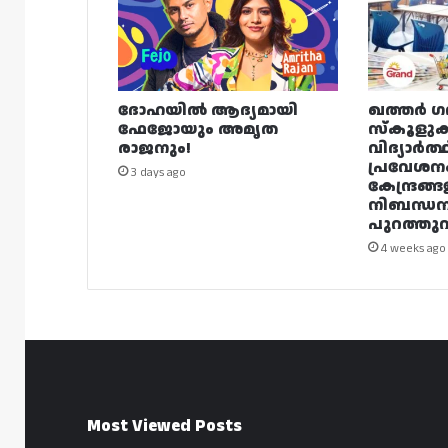
ദോഹയിൽ ആദ്യമായി
ഖത്തർ ഗ
ഫേജോയും അമൃത
സ്കൂളുക
രാജനും!
വിദ്യാർത്
പ്രവേശന
3 days ago
കേന്ദ്രങ്ങ
നിബന്ധ
പുറത്തുവി
4 weeks ago
Most Viewed Posts