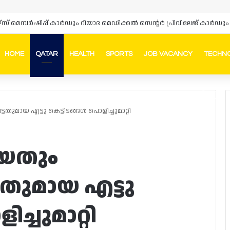
ഴ്‌സ് മെമ്പർഷിപ്പ് കാർഡും റിയാദ മെഡിക്കൽ സെന്റർ പ്രിവിലേജ് കാ
HOME
QATAR
HEALTH
SPORTS
JOB VACANCY
TECHN
Faceb
In
ുമായ എട്ടു കെട്ടിടങ്ങൾ പൊളിച്ചുമാറ്റി
യതും
്ടതുമായ എട്ടു
ച്ചുമാറ്റി