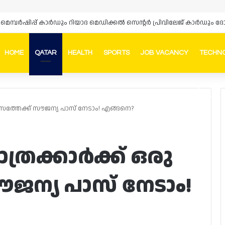
‌സ് മെമ്പർഷിപ്പ് കാർഡും റിയാദ മെഡിക്കൽ സെന്റർ പ്രിവിലേജ് കാർഡു
HOME
QATAR
HEALTH
SPORTS
JOB VACANCY
TECHN
Faceb
In
ാസത്തേക്ക് സൗജന്യ പാസ് നേടാം! എങ്ങനെ?
്രക്കാർക്ക് ഒരു
ൗജന്യ പാസ് നേടാം!