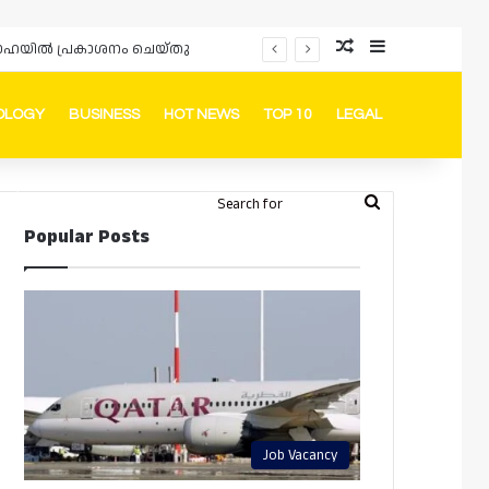
Random Article
Sidebar
ം ദോഹയിൽ പ്രകാശനം ചെയ്തു
OLOGY
BUSINESS
HOT NEWS
TOP 10
LEGAL
ook
stagram
Telegram
Whatsapp
Random Article
Switch skin
Search
Login
Popular Posts
for
Job Vacancy