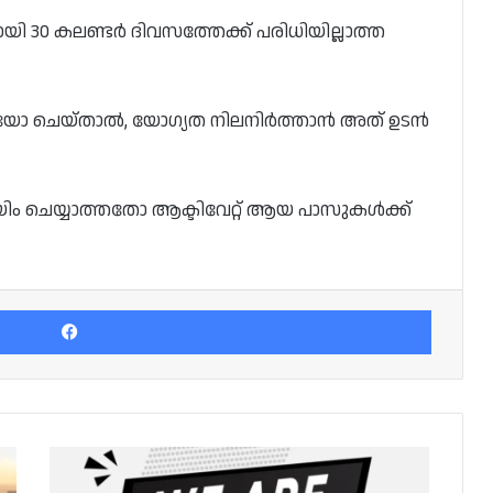
 30 കലണ്ടർ ദിവസത്തേക്ക് പരിധിയില്ലാത്ത
കയോ ചെയ്‌താൽ, യോഗ്യത നിലനിർത്താൻ അത് ഉടൻ
െയിം ചെയ്യാത്തതോ ആക്ടിവേറ്റ് ആയ പാസുകൾക്ക്
Facebook
URGENT
VACANCY: