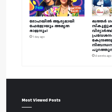
ദോഹയിൽ ആദ്യമായി
ഖത്തർ ഗ
ഫേജോയും അമൃത
സ്കൂളുക
രാജനും!
വിദ്യാർത്
പ്രവേശന
1 day ago
കേന്ദ്രങ്ങ
നിബന്ധ
പുറത്തുവി
4 weeks ago
Most Viewed Posts