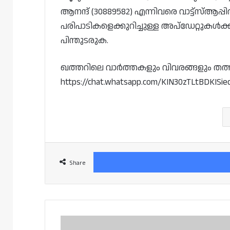
ആനന്ദ് (30889582) എന്നിവരെ വാട്ട്‌സ്ആപ്
പരിപാടികളെക്കുറിച്ചുള്ള അപ്‌ഡേറ്റുകൾക
പിന്തുടരുക.
ഖത്തറിലെ വാർത്തകളും വിവരങ്ങളും തത്സമയം
https://chat.whatsapp.com/KIN30zTLtBDKISi
Share
ഖത്തറിലെ