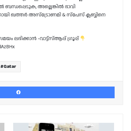
പിൽ ബന്ധപ്പെടുക, അല്ലെങ്കിൽ ഭാവി
്കായി ഖത്തർ അസ്ട്രോണമി & സ്‌പേസ് ക്ലബ്ബിനെ
 ലഭിക്കാൻ -വാട്ട്സ്ആപ്പ് ഗ്രൂപ്പ്
edAzBHx
Qatar
Facebook
ഉൽപ്പന്നങ്ങൾക്കും