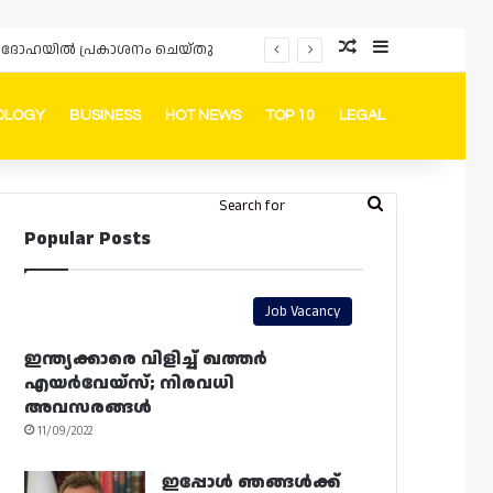
Random Article
Sidebar
പ്രൊമോഷനുകളും ഓഫറുകളും നൽകുമ്പോൾ ഉപഭോക്താക്കളുടെ അവകാശങ്ങൾ ഉറപ്പാക്കണമെന്ന് ഖത്തർ വാണിജ്യ വ്യവസായ മന്ത്രാലയത്തിന്റെ (MoCI) നിർദ്ദേശം
OLOGY
BUSINESS
HOT NEWS
TOP 10
LEGAL
ook
stagram
Telegram
Whatsapp
Random Article
Switch skin
Search
Login
Popular Posts
for
Job Vacancy
ഇന്ത്യക്കാരെ വിളിച്ച് ഖത്തർ
എയർവേയ്‌സ്; നിരവധി
അവസരങ്ങൾ
11/09/2022
ഇപ്പോൾ ഞങ്ങൾക്ക്