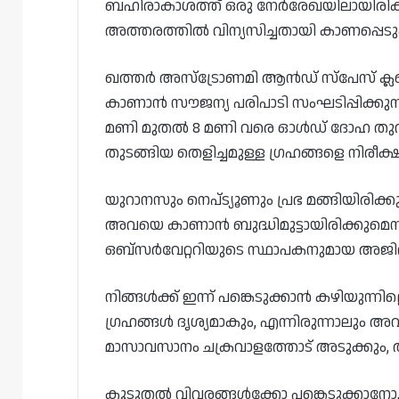
ബഹിരാകാശത്ത് ഒരു നേർരേഖയിലായിരിക്കി
അത്തരത്തിൽ വിന്യസിച്ചതായി കാണപ്പെടു
ഖത്തർ അസ്ട്രോണമി ആൻഡ് സ്‌പേസ് ക്ലബു
കാണാൻ സൗജന്യ പരിപാടി സംഘടിപ്പിക്കുന്ന
മണി മുതൽ 8 മണി വരെ ഓൾഡ് ദോഹ തുറമുഖത
തുടങ്ങിയ തെളിച്ചമുള്ള ഗ്രഹങ്ങളെ നിരീക
യുറാനസും നെപ്‌ട്യൂണും പ്രഭ മങ്ങിയിരിക്കു
അവയെ കാണാൻ ബുദ്ധിമുട്ടായിരിക്കുമെന്ന
ഒബ്സർവേറ്ററിയുടെ സ്ഥാപകനുമായ അജിത്
നിങ്ങൾക്ക് ഇന്ന് പങ്കെടുക്കാൻ കഴിയുന്നി
ഗ്രഹങ്ങൾ ദൃശ്യമാകും, എന്നിരുന്നാലും 
മാസാവസാനം ചക്രവാളത്തോട് അടുക്കും,
കൂടുതൽ വിവരങ്ങൾക്കോ ​​പങ്കെടുക്കാനോ,