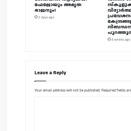
ഫേജോയും അമൃത
സ്കൂളുക
രാജനും!
വിദ്യാർത്
പ്രവേശന
3 days ago
കേന്ദ്രങ്ങ
നിബന്ധ
പുറത്തുവി
4 weeks ago
Leave a Reply
Your email address will not be published.
Required fields a
C
o
m
m