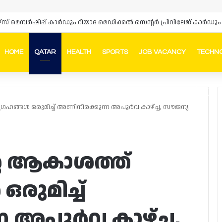
HOME
QATAR
HEALTH
SPORTS
JOB VACANCY
TECHN
Faceb
In
്രഹങ്ങൾ ഒരുമിച്ച് അണിനിരക്കുന്ന അപൂർവ കാഴ്ച്ച, സൗജന്യ
്റെ ആകാശത്ത്
രുമിച്ച്
 അപൂർവ കാഴ്ച്ച,