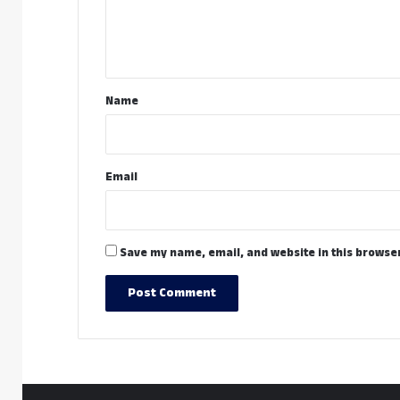
e
n
t
*
Name
Email
Save my name, email, and website in this browser