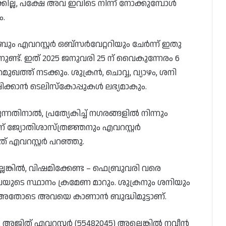
ല്ല, പക്ഷേ അവ ഇവിടെ നിന്ന് നോക്കുമ്പോൾ
ം.
ം എവറസ്റ്റർ ഒബ്‌സർവേറ്ററിയും ചേർന്ന് ഇതു
ുണ്ട്. ഇത് 2025 ജനുവരി 25 ന് വൈകുന്നേരം 6
്ത് നടക്കും. ശുക്രൻ, ചൊവ്വ, വ്യാഴം, ശനി
്ഷിക്കാൻ ടെലിസ്കോപ്പുകൾ ലഭ്യമാകും.
ന്നതിനാൽ, പ്രത്യേകിച്ച് നഗരങ്ങളിൽ നിന്നും
് ജ്യോതിശാസ്ത്രജ്ഞനും എവറസ്റ്റർ
 എവറസ്റ്റർ പറഞ്ഞു.
ല്ലെങ്കിൽ, വിഷമിക്കേണ്ട – ഫെബ്രുവരി വരെ
അവയുടെ സ്ഥാനം ക്രമേണ മാറും. ശുക്രനും ശനിയും
 അതോടെ അവയെ കാണാൻ ബുദ്ധിമുട്ടാണ്.
 അജിത് എവറസ്റ്റർ (55482045) അല്ലെങ്കിൽ നവീൻ