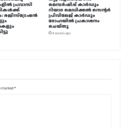
ളിൽ പ്രവാസി
മെമ്പർഷിപ്പ് കാർഡും
ഥികൾക്ക്
റിയാദ മെഡിക്കൽ സെന്റർ
ം: രജിസ്ട്രേഷൻ
പ്രിവിലേജ് കാർഡും
ളും
ദോഹയിൽ പ്രകാശനം
നകളും
ചെയ്തു
ട്ടു
4 weeks ago
re marked
*