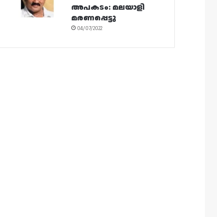
അപകടം: മലയാളി
മരണപ്പെട്ടു
04/07/2022