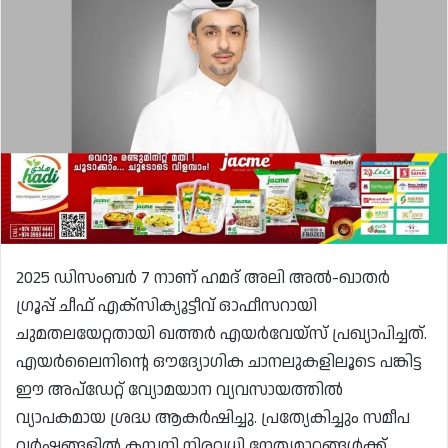
2025 ഡിസംബർ 7 നാണ് ഹമദ് അലി അൽ-ഖാതർ
ഗ്രൂപ്പ് ചീഫ് എക്‌സിക്യൂട്ടീവ് ഓഫീസറായി
ചുമതലയേറ്റതായി ഖത്തർ എയർവേയ്‌സ് പ്രഖ്യാപിച്ചത്.
എയർലൈനിന്റെ ഔദ്യോഗിക ചാനലുകളിലൂടെ പങ്കിട്ട
ഈ അപ്‌ഡേറ്റ് വ്യോമയാന വ്യവസായത്തിൽ
വ്യാപകമായ ശ്രദ്ധ ആകർഷിച്ചു. പ്രത്യേകിച്ചും സമീപ
വർഷങ്ങളിൽ കമ്പനി നിരവധി നേതൃമാറ്റങ്ങൾക്ക്