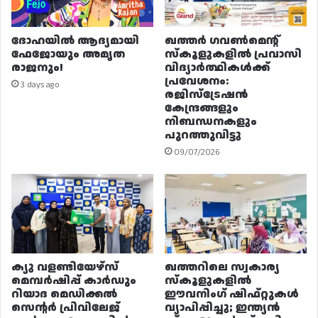
ദോഹയിൽ ആദ്യമായി
ഖത്തർ ഗവൺമെന്റ്
ഫേജോയും അമൃത
സ്കൂളുകളിൽ പ്രവാസി
രാജനും!
വിദ്യാർത്ഥികൾക്ക്
പ്രവേശനം:
3 days ago
രജിസ്ട്രേഷൻ
കേന്ദ്രങ്ങളും
നിബന്ധനകളും
പുറത്തുവിട്ടു
09/07/2026
ക്യു വളണ്ടിയേഴ്‌സ്
ഖത്തറിലെ സ്വകാര്യ
മെമ്പർഷിപ്പ് കാർഡും
സ്കൂളുകളിൽ
റിയാദ മെഡിക്കൽ
ഈവനിംഗ് ഷിഫ്റ്റുകൾ
സെന്റർ പ്രിവിലേജ്
വ്യാപിപ്പിച്ചു; ഇന്ത്യൻ