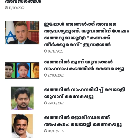
അവസരങ്ങൾ
11/09/2022
ഇപ്പോൾ ഞങ്ങൾക്ക് അവരെ
ആവശ്യമുണ്ട്. യുദ്ധത്തിന് ശേഷം
ഖത്തറുമായുള്ള “കണക്ക്
തീർക്കുമെന്ന്” ഇസ്രയേൽ
02/12/2023
ഖത്തറിൽ മൂന്ന് യുവാക്കൾ
വാഹനാപകടത്തിൽ മരണപ്പെട്ടു
27/03/2022
ഖത്തറിൽ വാഹനമിടിച്ച് മലയാളി
യുവാവ് മരണപ്പെട്ടു
26/06/2022
ഖത്തറിൽ ജോലിസ്ഥലത്ത്
അപകടം: മലയാളി മരണപ്പെട്ടു
04/07/2022