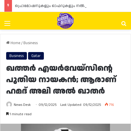
പ്രൊമോഷനുകളും ഓഫറുകളും നൽകുമ്പോൾ ഉപഭോക്താക്കളുടെ അവകാശങ്ങൾ ഉറപ്പാക്കണമെന്ന് ഖത്തർ വാണിജ്യ വ്യവസായ മന്ത്രാലയത്തിന്റെ (MoCI) നിർദ്ദേശം
Menu
Se
Home
/
Business
Business
Qatar
ഖത്തർ എയർവേയ്സിന്റെ
പുതിയ നായകൻ; ആരാണ്
ഹമദ് അലി അൽ ഖാതർ
News Desk
09/12/2025
Last Updated: 09/12/2025
716
1 minute read