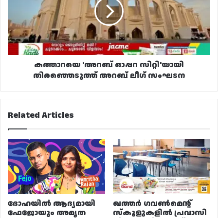
സിറ്റി'യായി
തിരഞ്ഞെടുത്ത്
അറബ്
ലീഗ്
സംഘടന
കത്താറയെ 'അറബ് ഓപ്പറ സിറ്റി'യായി
തിരഞ്ഞെടുത്ത് അറബ് ലീഗ് സംഘടന
Related Articles
ദോഹയിൽ ആദ്യമായി
ഖത്തർ ഗവൺമെന്റ്
ഫേജോയും അമൃത
സ്കൂളുകളിൽ പ്രവാസി