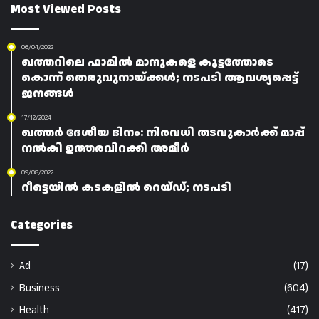
Most Viewed Posts
06/04/2022
ഖത്തറിലെ ഫാമിൽ മാനുകളെ കൂട്ടത്തോടെ
കൊന്ന് തെരുവുനായ്ക്കൾ; നടപടി ആവശ്യപ്പെട്ട്
ജനങ്ങൾ
17/12/2024
ഖത്തർ ദേശീയ ദിനം: നിരവധി തടവുകാർക്ക് മാപ്പ്
നൽകി ഉത്തരവിറക്കി അമീർ
09/08/2022
റീട്ടെയിൽ കടകളിൽ റെയ്ഡ്; നടപടി
Categories
Ad
(17)
Business
(604)
Health
(417)