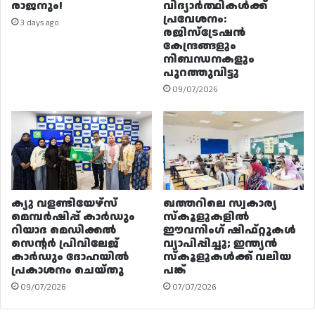
രാജനും!
വിദ്യാർത്ഥികൾക്ക്
പ്രവേശനം:
3 days ago
രജിസ്ട്രേഷൻ
കേന്ദ്രങ്ങളും
നിബന്ധനകളും
പുറത്തുവിട്ടു
09/07/2026
ക്യു വളണ്ടിയേഴ്‌സ്
ഖത്തറിലെ സ്വകാര്യ
മെമ്പർഷിപ്പ് കാർഡും
സ്കൂളുകളിൽ
റിയാദ മെഡിക്കൽ
ഈവനിംഗ് ഷിഫ്റ്റുകൾ
സെന്റർ പ്രിവിലേജ്
വ്യാപിപ്പിച്ചു; ഇന്ത്യൻ
കാർഡും ദോഹയിൽ
സ്കൂളുകൾക്ക് വലിയ
പ്രകാശനം ചെയ്തു
പങ്ക്
09/07/2026
07/07/2026