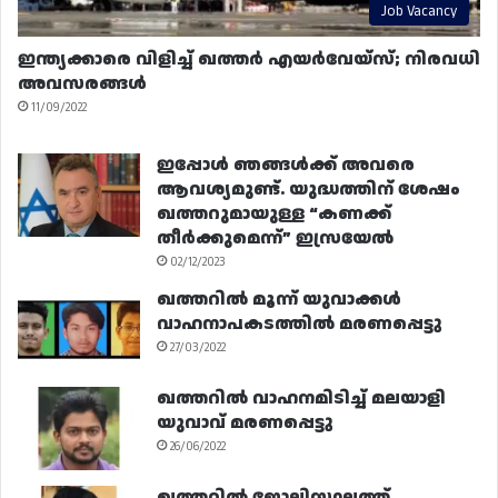
Job Vacancy
ഇന്ത്യക്കാരെ വിളിച്ച് ഖത്തർ എയർവേയ്‌സ്; നിരവധി
അവസരങ്ങൾ
11/09/2022
ഇപ്പോൾ ഞങ്ങൾക്ക് അവരെ
ആവശ്യമുണ്ട്. യുദ്ധത്തിന് ശേഷം
ഖത്തറുമായുള്ള “കണക്ക്
തീർക്കുമെന്ന്” ഇസ്രയേൽ
02/12/2023
ഖത്തറിൽ മൂന്ന് യുവാക്കൾ
വാഹനാപകടത്തിൽ മരണപ്പെട്ടു
27/03/2022
ഖത്തറിൽ വാഹനമിടിച്ച് മലയാളി
യുവാവ് മരണപ്പെട്ടു
26/06/2022
ഖത്തറിൽ ജോലിസ്ഥലത്ത്