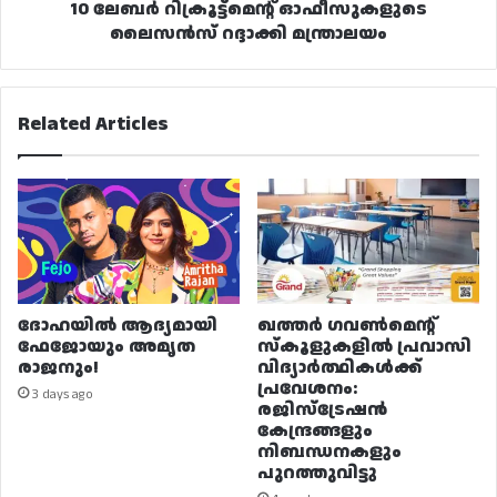
10 ലേബർ റിക്രൂട്ട്‌മെന്റ് ഓഫീസുകളുടെ
ലൈസൻസ് റദ്ദാക്കി മന്ത്രാലയം
Related Articles
ദോഹയിൽ ആദ്യമായി
ഖത്തർ ഗവൺമെന്റ്
ഫേജോയും അമൃത
സ്കൂളുകളിൽ പ്രവാസി
രാജനും!
വിദ്യാർത്ഥികൾക്ക്
പ്രവേശനം:
3 days ago
രജിസ്ട്രേഷൻ
കേന്ദ്രങ്ങളും
നിബന്ധനകളും
പുറത്തുവിട്ടു