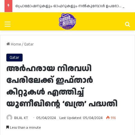
പ്രൊമോഷനുകളും ഓഫറുകളും നൽകുമ്പോൾ ഉപഭോക്താക്കളുടെ അവകാശങ്ങൾ ഉറപ്പാക്കണമെന്ന് ഖത്തർ വാണിജ്യ വ്യവസായ മന്ത്രാലയത്തിന്റെ (MoCI) നിർദ്ദേശം
Menu
Se
Home
/
Qatar
Qatar
അർഹരായ നിരവധി
പേരിലേക്ക് ഇഫ്താർ
കിറ്റുകൾ എത്തിച്ച്
യുണീഖിന്റെ ‘ഖത്ര’ പദ്ധതി
BILAL KT
05/04/2024
Last Updated: 05/04/2024
916
Less than a minute