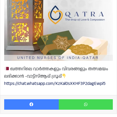
ഖത്തറിലെ വാർത്തകളും വിവരങ്ങളും തത്സമയം
ലഭിക്കാൻ -വാട്ട്സ്ആപ്പ് ഗ്രൂപ്പ്
https://chat.whatsapp.com/KzKal0sXKHF3P2dagEwpi5
Facebook
Wh