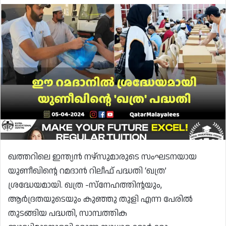
ഖത്തറിലെ ഇന്ത്യൻ നഴ്സുമാരുടെ സംഘടനയായ
യുണീഖിന്റെ റമദാൻ റിലീഫ് പദ്ധതി ‘ഖത്ര’
ശ്രദ്ധേയമായി. ഖത്ര -സ്നേഹത്തിന്റയും,
ആർദ്രതയുടെയും കുഞ്ഞു തുളി എന്ന പേരിൽ
തുടങ്ങിയ പദ്ധതി, സാമ്പത്തിക