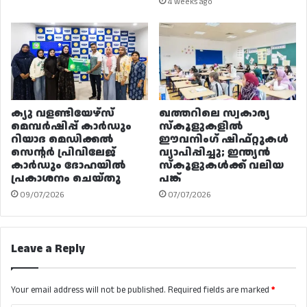
4 weeks ago
ക്യു വളണ്ടിയേഴ്‌സ്
ഖത്തറിലെ സ്വകാര്യ
മെമ്പർഷിപ്പ് കാർഡും
സ്കൂളുകളിൽ
റിയാദ മെഡിക്കൽ
ഈവനിംഗ് ഷിഫ്റ്റുകൾ
സെന്റർ പ്രിവിലേജ്
വ്യാപിപ്പിച്ചു; ഇന്ത്യൻ
കാർഡും ദോഹയിൽ
സ്കൂളുകൾക്ക് വലിയ
പ്രകാശനം ചെയ്തു
പങ്ക്
09/07/2026
07/07/2026
Leave a Reply
Your email address will not be published.
Required fields are marked
*