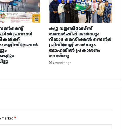
വൺമെന്റ്
ക്യു വളണ്ടിയേഴ്‌സ്
ളിൽ പ്രവാസി
മെമ്പർഷിപ്പ് കാർഡും
ഥികൾക്ക്
റിയാദ മെഡിക്കൽ സെന്റർ
ം: രജിസ്ട്രേഷൻ
പ്രിവിലേജ് കാർഡും
ളും
ദോഹയിൽ പ്രകാശനം
നകളും
ചെയ്തു
ട്ടു
4 weeks ago
re marked
*