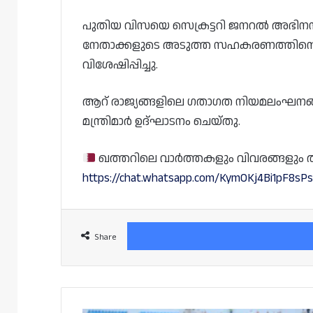
പുതിയ വിസയെ സെക്രട്ടറി ജനറൽ അഭിനന്ദി
നേതാക്കളുടെ അടുത്ത സഹകരണത്തിന്റെ
വിശേഷിപ്പിച്ചു.
ആറ് രാജ്യങ്ങളിലെ ഗതാഗത നിയമലംഘനങ്ങൾ
മന്ത്രിമാർ ഉദ്ഘാടനം ചെയ്തു.
ഖത്തറിലെ വാർത്തകളും വിവരങ്ങളും തത്സമ
https://chat.whatsapp.com/KymOKj4Bi1pF8s
Share