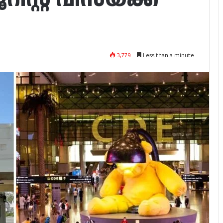
ി
3,779
Less than a minute