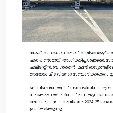
ഗൾഫ് സഹകരണ കൗൺസിലിലെ ആറ് രാജ്യങ്ങ
ഏകകണ്ഠമായി അംഗീകരിച്ചു. ഖത്തർ, സൗ
എമിറേറ്റ്‌സ്, ബഹ്‌റൈൻ എന്നീ രാജ്യങ്ങളി
അന്താരാഷ്‌ട്ര വിനോദ സഞ്ചാരികൾക്കും ഇന
ഒമാനിലെ മസ്‌കറ്റിൽ നടന്ന ജിസിസി ആഭ്യന
സഹകരണ കൗൺസിൽ സെക്രട്ടറി ജനറൽ ജാ
അറിയിച്ചത്. ഈ സംവിധാനം 2024-25 ൽ രാജ്
പ്രതീക്ഷിക്കുന്നു.