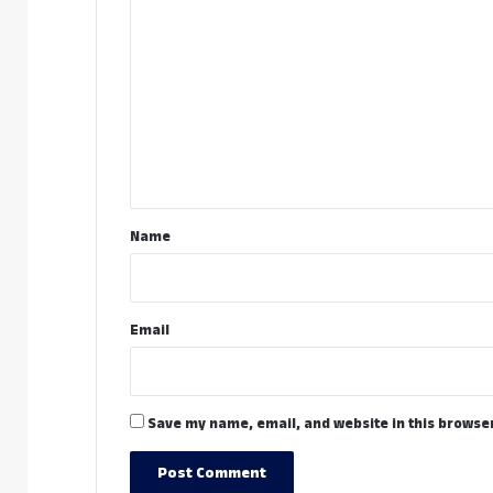
o
m
m
e
n
t
*
Name
Email
Save my name, email, and website in this browser