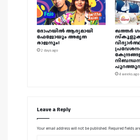
ദോഹയിൽ ആദ്യമായി
ഖത്തർ ഗ
ഫേജോയും അമൃത
സ്കൂളുക
രാജനും!
വിദ്യാർത്
പ്രവേശന
2 days ago
കേന്ദ്രങ്ങ
നിബന്ധ
പുറത്തുവി
4 weeks ago
Leave a Reply
Your email address will not be published.
Required fields a
C