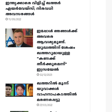
ഇന്ത്യക്കാരെ വിളിച്ച് ഖത്തർ
എയർവേയ്‌സ്; നിരവധി
അവസരങ്ങൾ
11/09/2022
ഇപ്പോൾ ഞങ്ങൾക്ക്
അവരെ
ആവശ്യമുണ്ട്.
യുദ്ധത്തിന് ശേഷം
ഖത്തറുമായുള്ള
“കണക്ക്
തീർക്കുമെന്ന്”
ഇസ്രയേൽ
02/12/2023
ഖത്തറിൽ മൂന്ന്
യുവാക്കൾ
വാഹനാപകടത്തിൽ
മരണപ്പെട്ടു
27/03/2022