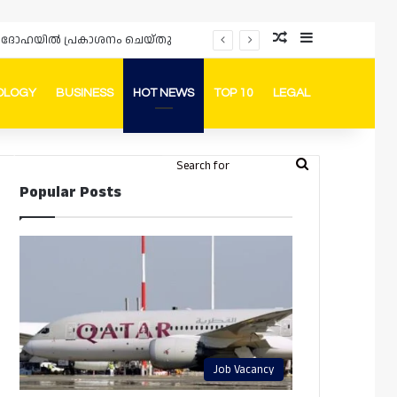
Random Article
Sidebar
പ്രൊമോഷനുകളും ഓഫറുകളും നൽകുമ്പോൾ ഉപഭോക്താക്കളുടെ അവകാശങ്ങൾ ഉറപ്പാക്കണമെന്ന് ഖത്തർ വാണിജ്യ വ്യവസായ മന്ത്രാലയത്തിന്റെ (MoCI) നിർദ്ദേശം
OLOGY
BUSINESS
HOT NEWS
TOP 10
LEGAL
ook
stagram
Telegram
Whatsapp
Random Article
Switch skin
Search
Login
Popular Posts
for
Job Vacancy