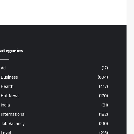
ategories
Ad
(17)
Business
(604)
Health
(417)
Hot News
(170)
India
(81)
International
(182)
Job Vacancy
(210)
Legal
(216)