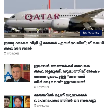
Job Vacancy
ഇന്ത്യക്കാരെ വിളിച്ച് ഖത്തർ എയർവേയ്‌സ്; നിരവധി
അവസരങ്ങൾ
11/09/2022
ഇപ്പോൾ ഞങ്ങൾക്ക് അവരെ
ആവശ്യമുണ്ട്. യുദ്ധത്തിന് ശേഷം
ഖത്തറുമായുള്ള “കണക്ക്
തീർക്കുമെന്ന്” ഇസ്രയേൽ
02/12/2023
ഖത്തറിൽ മൂന്ന് യുവാക്കൾ
വാഹനാപകടത്തിൽ മരണപ്പെട്ടു
27/03/2022