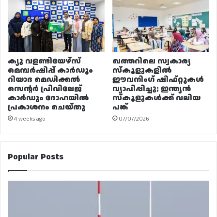
ക്യു വളണ്ടിയേഴ്‌സ്
ഖത്തറിലെ സ്വകാര്യ
മെമ്പർഷിപ്പ് കാർഡും
സ്കൂളുകളിൽ
റിയാദ മെഡിക്കൽ
ഈവനിംഗ് ഷിഫ്റ്റുകൾ
സെന്റർ പ്രിവിലേജ്
വ്യാപിപ്പിച്ചു; ഇന്ത്യൻ
കാർഡും ദോഹയിൽ
സ്കൂളുകൾക്ക് വലിയ
പ്രകാശനം ചെയ്തു
പങ്ക്
4 weeks ago
07/07/2026
Popular Posts