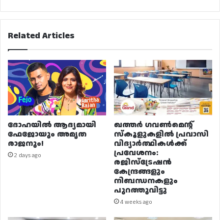
ടീമിൽ
തുടരും
Related Articles
ദോഹയിൽ ആദ്യമായി
ഖത്തർ ഗവൺമെന്റ്
ഫേജോയും അമൃത
സ്കൂളുകളിൽ പ്രവാസി
രാജനും!
വിദ്യാർത്ഥികൾക്ക്
പ്രവേശനം:
2 days ago
രജിസ്ട്രേഷൻ
കേന്ദ്രങ്ങളും
നിബന്ധനകളും
പുറത്തുവിട്ടു
4 weeks ago