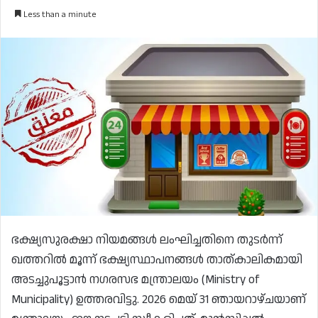
Less than a minute
ഭക്ഷ്യസുരക്ഷാ നിയമങ്ങൾ ലംഘിച്ചതിനെ തുടർന്ന്
ഖത്തറിൽ മൂന്ന് ഭക്ഷ്യസ്ഥാപനങ്ങൾ താത്കാലികമായി
അടച്ചുപൂട്ടാൻ നഗരസഭ മന്ത്രാലയം (Ministry of
Municipality) ഉത്തരവിട്ടു. 2026 മെയ് 31 ഞായറാഴ്ചയാണ്