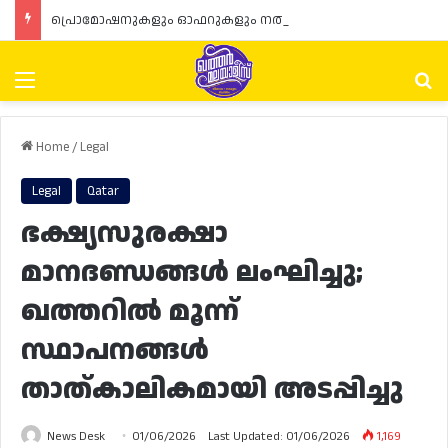
പ്രൊമോഷനുകളും ഓഫറുകളും നൽകുമ്പോൾ ഉപഭോക്താക്കളുടെ അവകാശങ്ങൾ ഉറപ്പാക്കണമെന്ന് ഖത്തർ വാണിജ്യ വ്യവസായ മന്ത്രാലയത്തിന്റെ (MoCI) നിർദ്ദേശം
Menu
Se
Home
/
Legal
Legal
Qatar
ഭക്ഷ്യസുരക്ഷാ
മാനദണ്ഡങ്ങൾ ലംഘിച്ചു;
ഖത്തറിൽ മൂന്ന്
സ്ഥാപനങ്ങൾ
താത്കാലികമായി അടപ്പിച്ചു
News Desk
01/06/2026
Last Updated: 01/06/2026
1,169