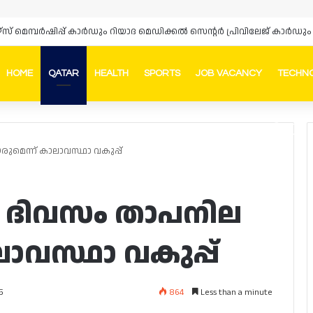
HOME
QATAR
HEALTH
SPORTS
JOB VACANCY
TECHN
Faceb
In
മെന്ന് കാലാവസ്ഥാ വകുപ്പ്
ു ദിവസം താപനില
ാവസ്ഥാ വകുപ്പ്
864
Less than a minute
5