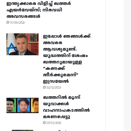
ഇന്ത്യക്കാരെ വിളിച്ച് ഖത്തർ
എയർവേയ്‌സ്; നിരവധി
അവസരങ്ങൾ
11/09/2022
ഇപ്പോൾ ഞങ്ങൾക്ക്
അവരെ
ആവശ്യമുണ്ട്.
യുദ്ധത്തിന് ശേഷം
ഖത്തറുമായുള്ള
“കണക്ക്
തീർക്കുമെന്ന്”
ഇസ്രയേൽ
02/12/2023
ഖത്തറിൽ മൂന്ന്
യുവാക്കൾ
വാഹനാപകടത്തിൽ
മരണപ്പെട്ടു
27/03/2022