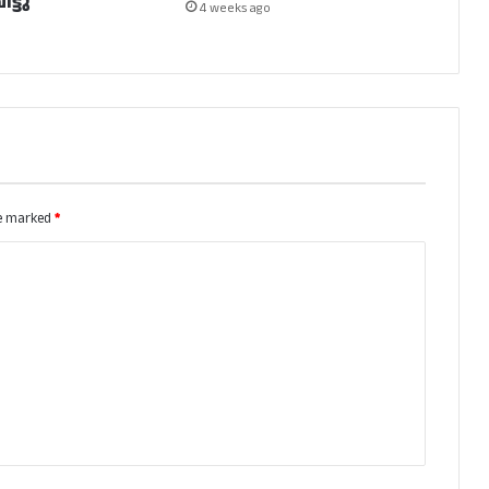
ട്ടു
4 weeks ago
re marked
*