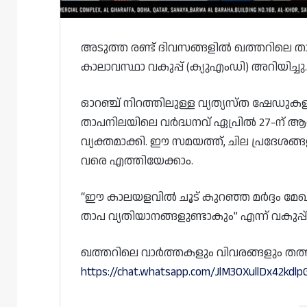
അടുത്ത രണ്ട് ദിവസങ്ങളിൽ ഖത്തറിലെ താ
കാലാവസ്ഥാ വകുപ്പ് (ക്യുഎംഡി) അറിയിച്ചു.
ഓറഞ്ച് നിറത്തിലുള്ള വ്യത്യസ്‌ത ഷേഡുകളിലു
താപനിലയിലെ വർദ്ധനവ് ഏപ്രിൽ 27-ന് ആരംഭ
വ്യക്തമാക്കി. ഈ സമയത്ത്, ചില പ്രദേശങ
വരെ എത്തിയേക്കാം.
“ഈ കാലയളവിൽ ചൂട് കുറഞ്ഞ മർദ്ദം മേ
താപ വ്യതിയാനങ്ങളുണ്ടാകും” എന്ന് വകുപ്
ഖത്തറിലെ വാർത്തകളും വിവരങ്ങളും തത്സമയം
https://chat.whatsapp.com/JlM3OXullDx42kdlp