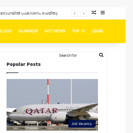
Random Article
Sidebar
പ്രൊമോഷനുകളും ഓഫറുകളും നൽകുമ്പോൾ ഉപഭോക്താക്കളുടെ അവകാശങ്ങൾ ഉറപ്പാക്കണമെന്ന് ഖത്തർ വാണിജ്യ വ്യവസായ മന്ത്രാലയത്തിന്റെ (MoCI) നിർദ്ദേശം
OLOGY
BUSINESS
HOT NEWS
TOP 10
LEGAL
ook
stagram
Telegram
Whatsapp
Random Article
Switch skin
Search
Login
Popular Posts
for
Job Vacancy