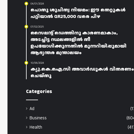
04/01/2024
പൊതു ശുചിത്വ നിയമം: ഈ തെറ്റുകൾ
പറ്റിയാൽ QR25,000 വരെ പിഴ
07/02/2025
സൈലന്റ് ഡെത്തിനു കാരണമാകാം,
അടച്ചിട്ട സ്ഥലങ്ങളിൽ തീ
ഉപയോഗിക്കുന്നതിൽ മുന്നറിയിപ്പുമായി
ആഭ്യന്തര മന്ത്രാലയം
10/06/2024
ക്യു.കെ.ഐ.സി അവാർഡുകൾ വിതരണം
ചെയ്തു
Categories
Ad
(1
Business
(60
Health
(41