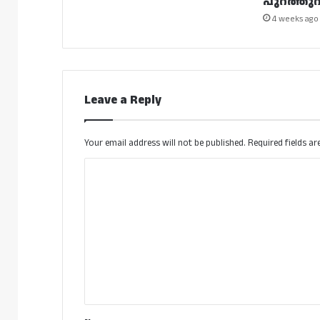
പുറത്തുവി
4 weeks ago
Leave a Reply
Your email address will not be published.
Required fields a
C
o
m
m
e
n
t
*