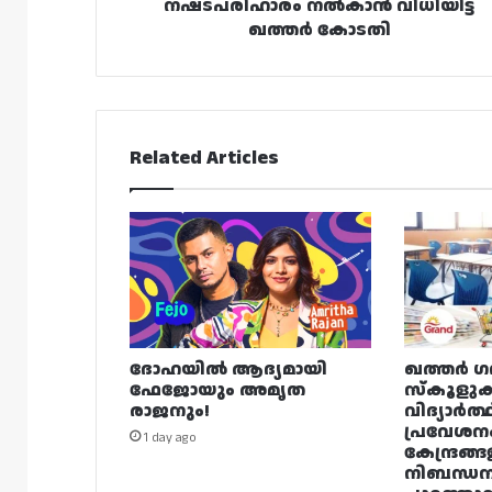
ഖത്തർ
നഷ്‌ടപരിഹാരം നൽകാൻ വിധിയിട്ട്
കോടതി
ഖത്തർ കോടതി
Related Articles
ദോഹയിൽ ആദ്യമായി
ഖത്തർ ഗ
ഫേജോയും അമൃത
സ്കൂളുക
രാജനും!
വിദ്യാർത്
പ്രവേശന
1 day ago
കേന്ദ്രങ്ങ
നിബന്ധ