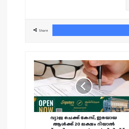
Share
വ്യാജ
ചെക്ക്
കേസ്,
ഇരയായ
ആൾക്ക്
20
ലക്ഷം
റിയാൽ
നഷ്‌ടപരിഹാരം
നൽകാൻ
വ്യാജ ചെക്ക് കേസ്, ഇരയായ
വിധിയിട്ട്
ആൾക്ക് 20 ലക്ഷം റിയാൽ