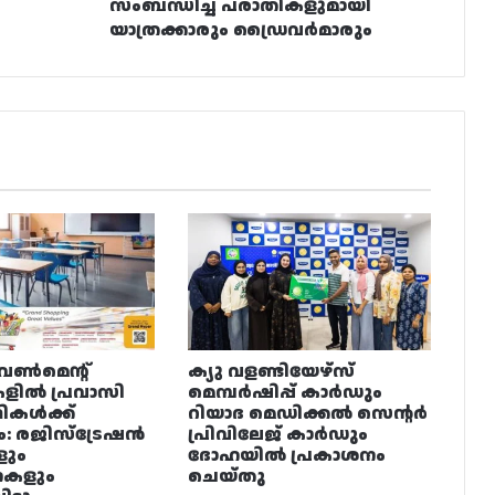
സംബന്ധിച്ച് പരാതികളുമായി
യാത്രക്കാരും ഡ്രൈവർമാരും
വൺമെന്റ്
ക്യു വളണ്ടിയേഴ്‌സ്
ളിൽ പ്രവാസി
മെമ്പർഷിപ്പ് കാർഡും
ഥികൾക്ക്
റിയാദ മെഡിക്കൽ സെന്റർ
ം: രജിസ്ട്രേഷൻ
പ്രിവിലേജ് കാർഡും
ളും
ദോഹയിൽ പ്രകാശനം
നകളും
ചെയ്തു