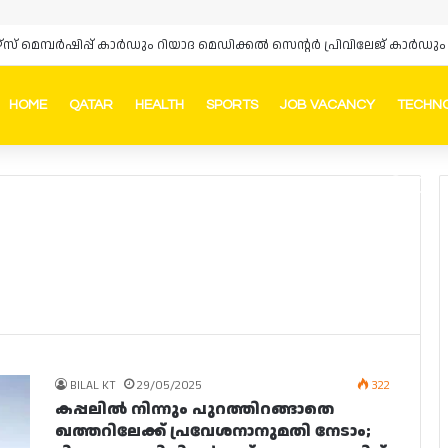
ഴ്‌സ് മെമ്പർഷിപ്പ് കാർഡും റിയാദ മെഡിക്കൽ സെന്റർ പ്രിവിലേജ് കാ
HOME
QATAR
HEALTH
SPORTS
JOB VACANCY
TECHN
Faceb
In
BILAL KT
29/05/2025
322
കപ്പലിൽ നിന്നും പുറത്തിറങ്ങാതെ
ഖത്തറിലേക്ക് പ്രവേശനാനുമതി നേടാം;