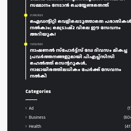
സമ്മാനം നേടാൻ ചെയ്യേണ്ടതെന്ത്
21/08/2023
ഐഡന്റിറ്റി വെളിപ്പെടുത്താതെ പരാതിക
നൽകാം; മെട്രാഷ്2 വിലെ ഈ സേവനം
അറിയുക!
13/02/2025
നാഷണൽ സ്പോർട്ട്സ് ഡേ ദിവസം മികച്ച
പ്രവർത്തനങ്ങളുമായി പിഎച്ച്സിസി
ഹെൽത്ത് സെന്ററുകൾ,
നാലായിരത്തിലധികം പേർക്ക് സേവനം
നൽകി
Categories
Ad
(1
Business
(60
Health
(41