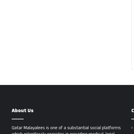
About Us
C
Qatar Malayalees is one of a substantial social platforms