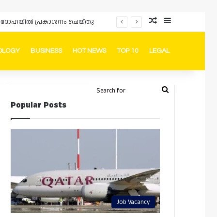
Random Article
Sidebar
ർഡും ദോഹയിൽ പ്രകാശനം ചെയ്തു
OLOGY
BUSINESS
HOT NEWS
TOP 10
LEGAL
ook
stagram
Telegram
Whatsapp
Random Article
Switch skin
Search
Login
Popular Posts
for
Job Vacancy