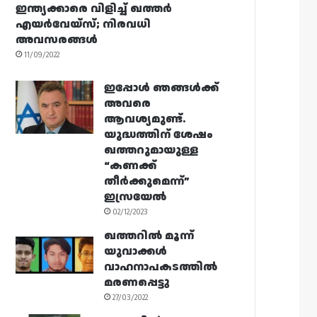
ഇന്ത്യക്കാരെ വിളിച്ച് ഖത്തർ
എയർവേയ്‌സ്; നിരവധി
അവസരങ്ങൾ
11/09/2022
ഇപ്പോൾ ഞങ്ങൾക്ക്
അവരെ
ആവശ്യമുണ്ട്.
യുദ്ധത്തിന് ശേഷം
ഖത്തറുമായുള്ള
“കണക്ക്
തീർക്കുമെന്ന്”
ഇസ്രയേൽ
02/12/2023
ഖത്തറിൽ മൂന്ന്
യുവാക്കൾ
വാഹനാപകടത്തിൽ
മരണപ്പെട്ടു
27/03/2022