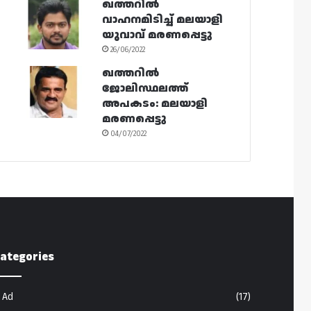
ഖത്തറിൽ
വാഹനമിടിച്ച് മലയാളി
യുവാവ് മരണപ്പെട്ടു
26/06/2022
ഖത്തറിൽ
ജോലിസ്ഥലത്ത്
അപകടം: മലയാളി
മരണപ്പെട്ടു
04/07/2022
ategories
Ad
(17)