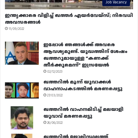
Job Vacancy
ഇന്ത്യക്കാരെ വിളിച്ച് ഖത്തർ എയർവേയ്‌സ്; നിരവധി
അവസരങ്ങൾ
11/09/2022
ഇപ്പോൾ ഞങ്ങൾക്ക് അവരെ
ആവശ്യമുണ്ട്. യുദ്ധത്തിന് ശേഷം
ഖത്തറുമായുള്ള “കണക്ക്
തീർക്കുമെന്ന്” ഇസ്രയേൽ
02/12/2023
ഖത്തറിൽ മൂന്ന് യുവാക്കൾ
വാഹനാപകടത്തിൽ മരണപ്പെട്ടു
27/03/2022
ഖത്തറിൽ വാഹനമിടിച്ച് മലയാളി
യുവാവ് മരണപ്പെട്ടു
26/06/2022
ഖത്തറിൽ ജോലിസ്ഥലത്ത്