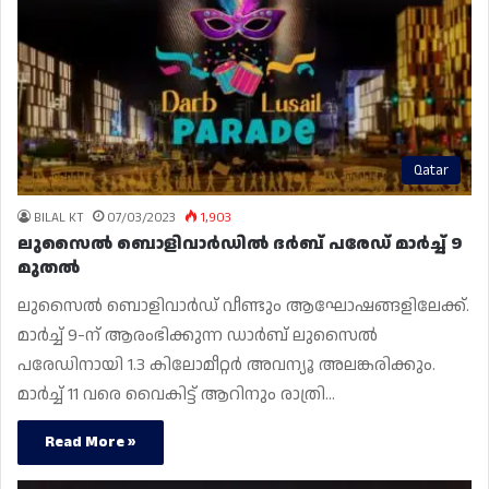
Qatar
BILAL KT
07/03/2023
1,903
ലുസൈൽ ബൊളിവാർഡിൽ ദർബ് പരേഡ് മാർച്ച് 9
മുതൽ
ലുസൈൽ ബൊളിവാർഡ് വീണ്ടും ആഘോഷങ്ങളിലേക്ക്.
മാർച്ച് 9-ന് ആരംഭിക്കുന്ന ഡാർബ് ലുസൈൽ
പരേഡിനായി 1.3 കിലോമീറ്റർ അവന്യൂ അലങ്കരിക്കും.
മാർച്ച് 11 വരെ വൈകിട്ട് ആറിനും രാത്രി…
Read More »