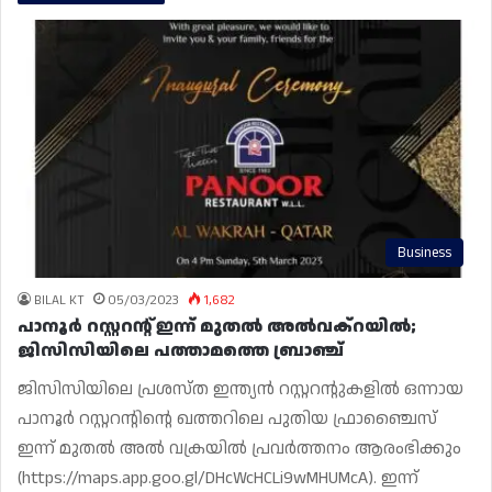
Business
BILAL KT
05/03/2023
1,682
പാനൂർ റസ്റ്ററന്റ് ഇന്ന് മുതൽ അൽവക്റയിൽ;
ജിസിസിയിലെ പത്താമത്തെ ബ്രാഞ്ച്
ജിസിസിയിലെ പ്രശസ്ത ഇന്ത്യൻ റസ്റ്ററന്റുകളിൽ ഒന്നായ
പാനൂർ റസ്റ്ററന്റിന്റെ ഖത്തറിലെ പുതിയ ഫ്രാഞ്ചൈസ്
ഇന്ന് മുതൽ അൽ വക്രയിൽ പ്രവർത്തനം ആരംഭിക്കും
(https://maps.app.goo.gl/DHcWcHCLi9wMHUMcA). ഇന്ന്