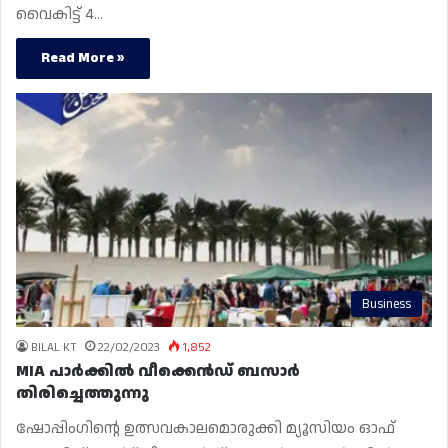
വൈകിട്ട് 4…
Read More »
Business
BILAL KT
22/02/2023
1,852
MIA പാർക്കിൽ വീക്കെൻഡ് ബസാർ
തിരിച്ചെത്തുന്നു
ഷോപ്പിംഗിന്റെ ഉത്സവകാലമൊരുക്കി മ്യൂസിയം ഓഫ്