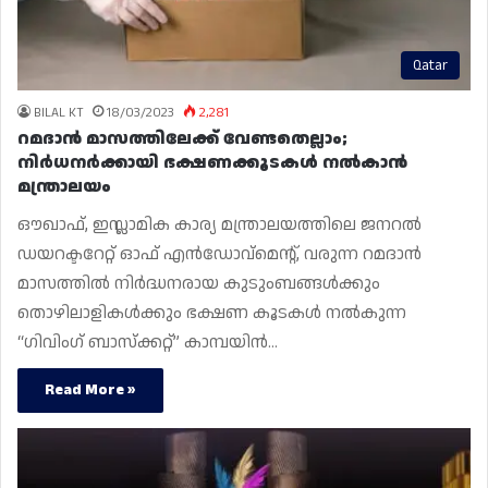
Qatar
BILAL KT
18/03/2023
2,281
റമദാൻ മാസത്തിലേക്ക് വേണ്ടതെല്ലാം;
നിർധനർക്കായി ഭക്ഷണക്കൂടകൾ നൽകാൻ
മന്ത്രാലയം
ഔഖാഫ്, ഇസ്ലാമിക കാര്യ മന്ത്രാലയത്തിലെ ജനറൽ
ഡയറക്ടറേറ്റ് ഓഫ് എൻഡോവ്‌മെന്റ്, വരുന്ന റമദാൻ
മാസത്തിൽ നിർദ്ധനരായ കുടുംബങ്ങൾക്കും
തൊഴിലാളികൾക്കും ഭക്ഷണ കൂടകൾ നൽകുന്ന
“ഗിവിംഗ് ബാസ്‌ക്കറ്റ്” കാമ്പയിൻ…
Read More »