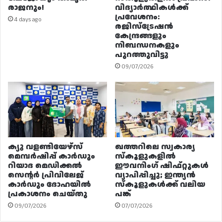
രാജനും!
വിദ്യാർത്ഥികൾക്ക്
പ്രവേശനം:
4 days ago
രജിസ്ട്രേഷൻ
കേന്ദ്രങ്ങളും
നിബന്ധനകളും
പുറത്തുവിട്ടു
09/07/2026
ക്യു വളണ്ടിയേഴ്‌സ്
ഖത്തറിലെ സ്വകാര്യ
മെമ്പർഷിപ്പ് കാർഡും
സ്കൂളുകളിൽ
റിയാദ മെഡിക്കൽ
ഈവനിംഗ് ഷിഫ്റ്റുകൾ
സെന്റർ പ്രിവിലേജ്
വ്യാപിപ്പിച്ചു; ഇന്ത്യൻ
കാർഡും ദോഹയിൽ
സ്കൂളുകൾക്ക് വലിയ
പ്രകാശനം ചെയ്തു
പങ്ക്
09/07/2026
07/07/2026