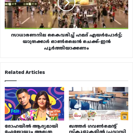
യാത്രക്കാർ
ഓൺലൈൻ
ചെക്ക്-
ഇൻ
പൂർത്തിയാക്കണം
സാധാരണനില കൈവരിച്ച് ഹമദ് എയർപോർട്ട്;
യാത്രക്കാർ ഓൺലൈൻ ചെക്ക്-ഇൻ
പൂർത്തിയാക്കണം
Related Articles
ദോഹയിൽ ആദ്യമായി
ഖത്തർ ഗവൺമെന്റ്
ഫേജോയും അമൃത
സ്കൂളുകളിൽ പ്രവാസി