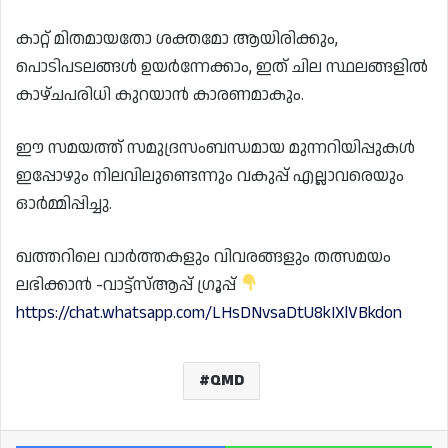
കാറ്റ് മിതമായതോ ശക്തമോ ആയിരിക്കും,
പൊടിപടലങ്ങൾ ഉയർന്നേക്കാം, ഇത് ചില സ്ഥലങ്ങളിൽ
കാഴ്‌ചപരിധി കുറയാൻ കാരണമാകും.
ഈ സമയത്ത് സമുദ്രസംബന്ധമായ മുന്നറിയിപ്പുകൾ
ഇപ്പോഴും നിലവിലുണ്ടെന്നും വകുപ്പ് എല്ലാവരെയും
ഓർമ്മിപ്പിച്ചു.
ഖത്തറിലെ വാർത്തകളും വിവരങ്ങളും തത്സമയം
ലഭിക്കാൻ -വാട്ട്സ്ആപ്പ് ഗ്രൂപ്പ്
https://chat.whatsapp.com/LHsDNvsaDtU8kIXlVBkdon
QMD
Facebook
Wh