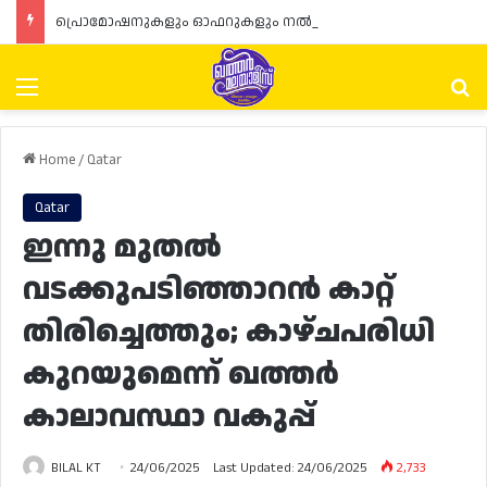
പ്രൊമോഷനുകളും ഓഫറുകളും നൽകുമ്പോൾ ഉപഭോക്താക്കളുടെ അവകാശങ്ങൾ ഉറപ്പാക്കണമെന്ന് ഖത്തർ വാണിജ്യ വ്യവസായ മന്ത്രാലയത്തിന്റെ (MoCI) നിർദ്ദേശം
Menu
Se
Home
/
Qatar
Qatar
ഇന്നു മുതൽ
വടക്കുപടിഞ്ഞാറൻ കാറ്റ്
തിരിച്ചെത്തും; കാഴ്‌ചപരിധി
കുറയുമെന്ന് ഖത്തർ
കാലാവസ്ഥാ വകുപ്പ്
BILAL KT
24/06/2025
Last Updated: 24/06/2025
2,733