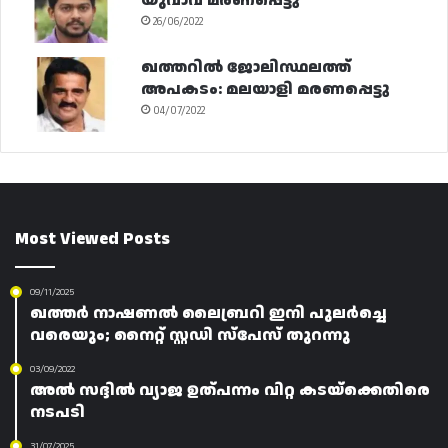
യുവാവ് മരണപ്പെട്ടു
26/06/2022
ഖത്തറിൽ ജോലിസ്ഥലത്ത്
അപകടം: മലയാളി മരണപ്പെട്ടു
04/07/2022
Most Viewed Posts
09/11/2025
ഖത്തർ നാഷണൽ ലൈബ്രറി ഇനി പുലർച്ചെ
വരെയും; നൈറ്റ് സ്റ്റഡി സ്‌പേസ് തുറന്നു
03/09/2022
അൽ സദ്ദിൽ വ്യാജ ഉത്പന്നം വിറ്റ കടയ്ക്കെതിരെ
നടപടി
31/07/2025