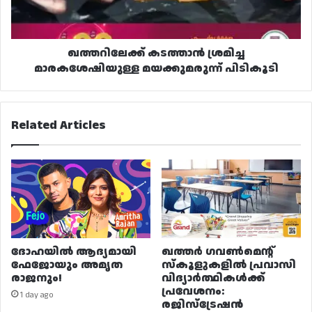
ഖത്തറിലേക്ക് കടത്താൻ ശ്രമിച്ച
മാരകശേഷിയുള്ള മയക്കുമരുന്ന് പിടികൂടി
Related Articles
ദോഹയിൽ ആദ്യമായി
ഖത്തർ ഗവൺമെന്റ്
ഫേജോയും അമൃത
സ്കൂളുകളിൽ പ്രവാസി
രാജനും!
വിദ്യാർത്ഥികൾക്ക്
പ്രവേശനം:
1 day ago
രജിസ്ട്രേഷൻ