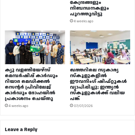
കേന്ദ്രങ്ങളും
നിബന്ധനകളും
പുറത്തുവിട്ടു
4 weeks ago
ക്യു വളണ്ടിയേഴ്‌സ്
ഖത്തറിലെ സ്വകാര്യ
മെമ്പർഷിപ്പ് കാർഡും
സ്കൂളുകളിൽ
റിയാദ മെഡിക്കൽ
ഈവനിംഗ് ഷിഫ്റ്റുകൾ
സെന്റർ പ്രിവിലേജ്
വ്യാപിപ്പിച്ചു; ഇന്ത്യൻ
കാർഡും ദോഹയിൽ
സ്കൂളുകൾക്ക് വലിയ
പ്രകാശനം ചെയ്തു
പങ്ക്
4 weeks ago
07/07/2026
Leave a Reply