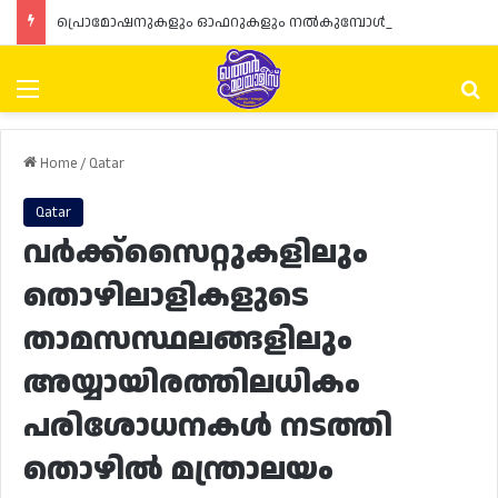
പ്രൊമോഷനുകളും ഓഫറുകളും നൽകുമ്പോൾ ഉപഭോക്താക്കളുടെ അവകാശങ്ങൾ ഉറപ്പാക്കണമെന്ന് ഖത്തർ വാണിജ്യ വ്യവസായ മന്ത്രാലയത്തിന്റെ (MoCI) നിർദ്ദേശം
Menu
Se
Home
/
Qatar
Qatar
വർക്ക്‌സൈറ്റുകളിലും
തൊഴിലാളികളുടെ
താമസസ്ഥലങ്ങളിലും
അയ്യായിരത്തിലധികം
പരിശോധനകൾ നടത്തി
തൊഴിൽ മന്ത്രാലയം