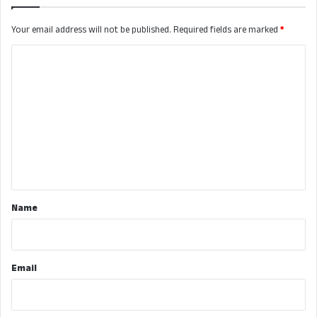
Your email address will not be published.
Required fields are marked
*
C
o
m
m
e
n
t
*
Name
Email