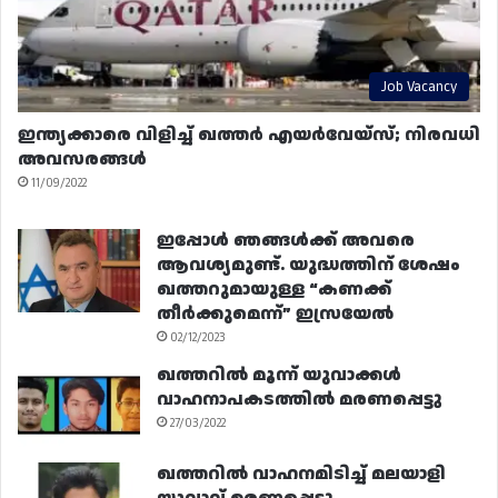
Job Vacancy
ഇന്ത്യക്കാരെ വിളിച്ച് ഖത്തർ എയർവേയ്‌സ്; നിരവധി
അവസരങ്ങൾ
11/09/2022
ഇപ്പോൾ ഞങ്ങൾക്ക് അവരെ
ആവശ്യമുണ്ട്. യുദ്ധത്തിന് ശേഷം
ഖത്തറുമായുള്ള “കണക്ക്
തീർക്കുമെന്ന്” ഇസ്രയേൽ
02/12/2023
ഖത്തറിൽ മൂന്ന് യുവാക്കൾ
വാഹനാപകടത്തിൽ മരണപ്പെട്ടു
27/03/2022
ഖത്തറിൽ വാഹനമിടിച്ച് മലയാളി