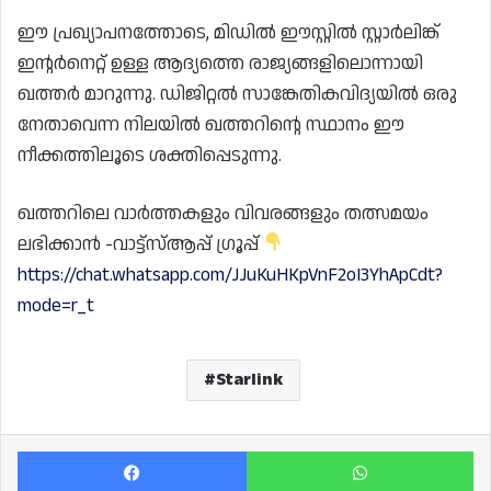
ഈ പ്രഖ്യാപനത്തോടെ, മിഡിൽ ഈസ്റ്റിൽ സ്റ്റാർലിങ്ക്
ഇന്റർനെറ്റ് ഉള്ള ആദ്യത്തെ രാജ്യങ്ങളിലൊന്നായി
ഖത്തർ മാറുന്നു. ഡിജിറ്റൽ സാങ്കേതികവിദ്യയിൽ ഒരു
നേതാവെന്ന നിലയിൽ ഖത്തറിന്റെ സ്ഥാനം ഈ
നീക്കത്തിലൂടെ ശക്തിപ്പെടുന്നു.
ഖത്തറിലെ വാർത്തകളും വിവരങ്ങളും തത്സമയം
ലഭിക്കാൻ -വാട്ട്സ്ആപ്പ് ഗ്രൂപ്പ്
https://chat.whatsapp.com/JJuKuHKpVnF2oI3YhApCdt?
mode=r_t
Starlink
Facebook
Wh