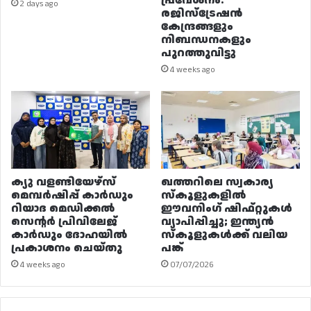
പ്രവേശനം:
2 days ago
രജിസ്ട്രേഷൻ
കേന്ദ്രങ്ങളും
നിബന്ധനകളും
പുറത്തുവിട്ടു
4 weeks ago
ക്യു വളണ്ടിയേഴ്‌സ്
ഖത്തറിലെ സ്വകാര്യ
മെമ്പർഷിപ്പ് കാർഡും
സ്കൂളുകളിൽ
റിയാദ മെഡിക്കൽ
ഈവനിംഗ് ഷിഫ്റ്റുകൾ
സെന്റർ പ്രിവിലേജ്
വ്യാപിപ്പിച്ചു; ഇന്ത്യൻ
കാർഡും ദോഹയിൽ
സ്കൂളുകൾക്ക് വലിയ
പ്രകാശനം ചെയ്തു
പങ്ക്
4 weeks ago
07/07/2026