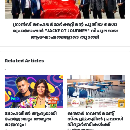
JOURNEY"
വിപുലമായ
ആഘോഷങ്ങളോടെ
തുടങ്ങി
ഗ്രാൻഡ് ഹൈപ്പർമാർക്കറ്റിന്റെ പുതിയ മെഗാ
പ്രൊമോഷൻ "JACKPOT JOURNEY" വിപുലമായ
ആഘോഷങ്ങളോടെ തുടങ്ങി
Related Articles
ദോഹയിൽ ആദ്യമായി
ഖത്തർ ഗവൺമെന്റ്
ഫേജോയും അമൃത
സ്കൂളുകളിൽ പ്രവാസി
രാജനും!
വിദ്യാർത്ഥികൾക്ക്