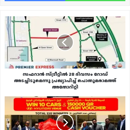
സഫറാൻ
സ്ട്രീറ്റിൽ
28
ദിവസം
റോഡ്
അടച്ചിടുമെന്നു
പ്രഖ്യാപിച്ച്
പൊതുമരാമത്ത്
അതോറിറ്റി
സഫറാൻ സ്ട്രീറ്റിൽ 28 ദിവസം റോഡ്
അടച്ചിടുമെന്നു പ്രഖ്യാപിച്ച് പൊതുമരാമത്ത്
അതോറിറ്റി
ഗ്രാൻഡ്
ഹൈപ്പർമാർക്കറ്റിന്റെ
പുതിയ
മെഗാ
പ്രൊമോഷൻ
"JACKPOT