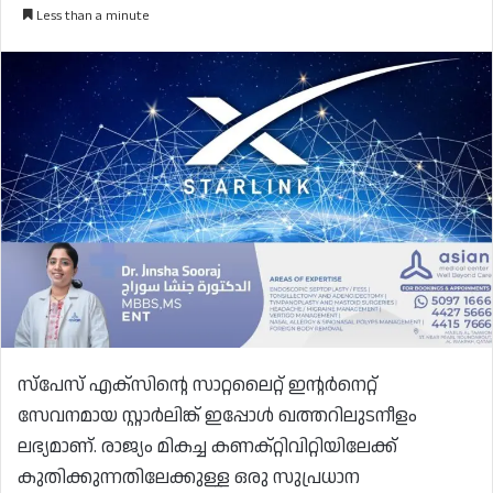
Less than a minute
സ്‌പേസ് എക്‌സിന്റെ സാറ്റലൈറ്റ് ഇന്റർനെറ്റ്
സേവനമായ സ്റ്റാർലിങ്ക് ഇപ്പോൾ ഖത്തറിലുടനീളം
ലഭ്യമാണ്. രാജ്യം മികച്ച കണക്റ്റിവിറ്റിയിലേക്ക്
കുതിക്കുന്നതിലേക്കുള്ള ഒരു സുപ്രധാന