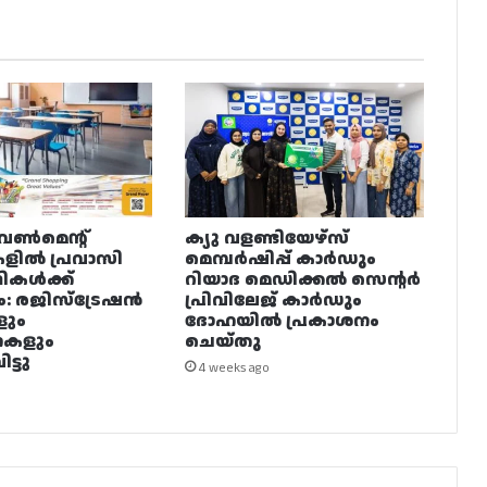
വൺമെന്റ്
ക്യു വളണ്ടിയേഴ്‌സ്
ളിൽ പ്രവാസി
മെമ്പർഷിപ്പ് കാർഡും
ഥികൾക്ക്
റിയാദ മെഡിക്കൽ സെന്റർ
ം: രജിസ്ട്രേഷൻ
പ്രിവിലേജ് കാർഡും
ളും
ദോഹയിൽ പ്രകാശനം
നകളും
ചെയ്തു
ട്ടു
4 weeks ago