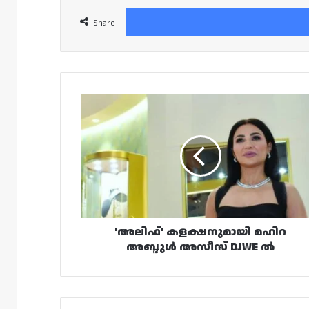
Share
'അലിഫ്'
കളക്ഷനുമായി
മഹിറ
അബ്ദുൾ
അസീസ്
DJWE
ൽ
'അലിഫ്' കളക്ഷനുമായി മഹിറ
അബ്ദുൾ അസീസ് DJWE ൽ