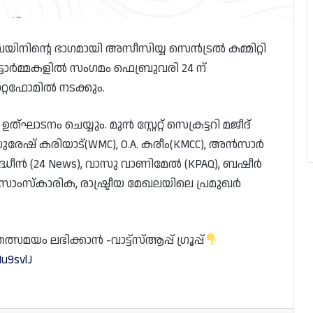
ിനിന്റെ ഭാഗമായി അസീസിയ്യ സെൻട്രൽ കമ്മിറ്റി
്ടോർമ്മകളിൽ സംഗമം ഫെബ്രുവരി 24 ന്
റ്റഫോമിൽ നടക്കും.
ഘാടനം ചെയ്യും. മുൻ സ്റ്റേറ്റ് സെക്രട്ടറി മജീദ്
ുരേഷ് കരിയാട്(WMC), O.A. കരീം(KMCC), അൻസാർ
ുദ്ധീൻ (24 News), വാസു വാണിമേൽ (KPAQ), ബഷീർ
 സാംസ്കാരിക, രാഷ്ട്രീയ മേഖലയിലെ പ്രമുഖർ
യം ലഭിക്കാൻ -വാട്ട്സ്ആപ്പ് ഗ്രൂപ്പ്
u9svlJ