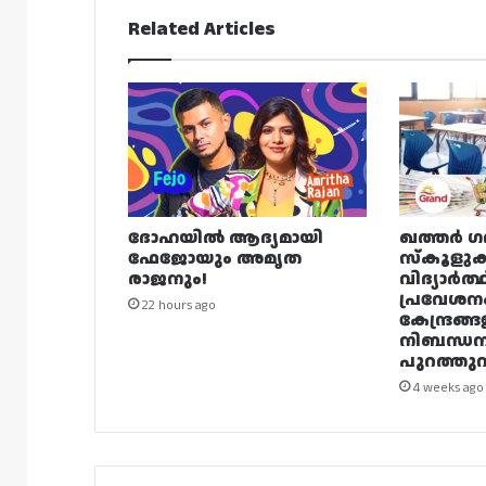
Related Articles
ദോഹയിൽ ആദ്യമായി
ഖത്തർ ഗ
ഫേജോയും അമൃത
സ്കൂളുക
രാജനും!
വിദ്യാർത്
പ്രവേശന
22 hours ago
കേന്ദ്രങ്ങ
നിബന്ധ
പുറത്തുവി
4 weeks ago