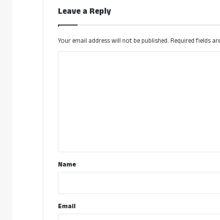
Leave a Reply
Your email address will not be published.
Required fields a
C
o
m
m
e
n
t
*
Name
Email