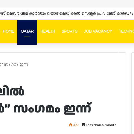
ഴ്‌സ് മെമ്പർഷിപ്പ് കാർഡും റിയാദ മെഡിക്കൽ സെന്റർ പ്രിവിലേജ് കാ
HOME
QATAR
HEALTH
SPORTS
JOB VACANCY
TECHN
Faceb
In
 സംഗമം ഇന്ന്
ലിൽ
” സംഗമം ഇന്ന്
422
Less than a minute