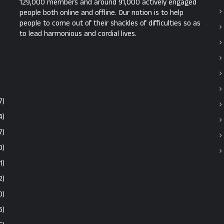
129,000 members and around 91,000 actively engaged
people both online and offline. Our notion is to help
people to come out of their shackles of difficulties so as
to lead harmonious and cordial lives.
7)
4)
7)
0)
1)
2)
0)
6)