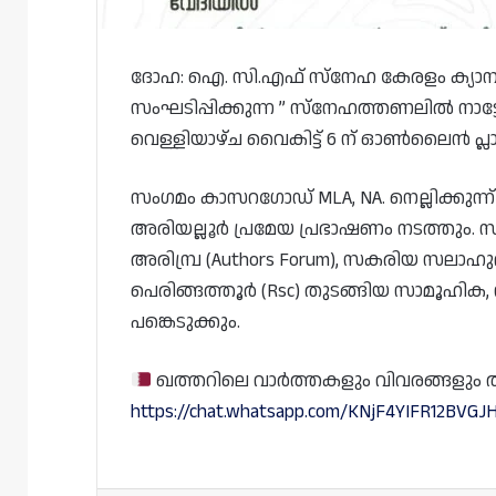
ദോഹ: ഐ. സി.എഫ് സ്നേഹ കേരളം ക്യാമ്പയ
സംഘടിപ്പിക്കുന്ന ” സ്നേഹത്തണലിൽ നാട
വെള്ളിയാഴ്ച വൈകിട്ട് 6 ന് ഓൺലൈൻ പ്ലാ
സംഗമം കാസറഗോഡ് MLA, NA. നെല്ലിക്കുന്ന് ഉത്
അരിയല്ലൂർ പ്രമേയ പ്രഭാഷണം നടത്തും. സ
അരിമ്പ്ര (Authors Forum), സകരിയ സലാഹ
പെരിങ്ങത്തൂർ (Rsc) തുടങ്ങിയ സാമൂഹിക,
പങ്കെടുക്കും.
ഖത്തറിലെ വാർത്തകളും വിവരങ്ങളും തത്സമ
https://chat.whatsapp.com/KNjF4YIFR12BVGJH