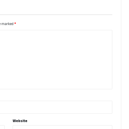
re marked
*
Website