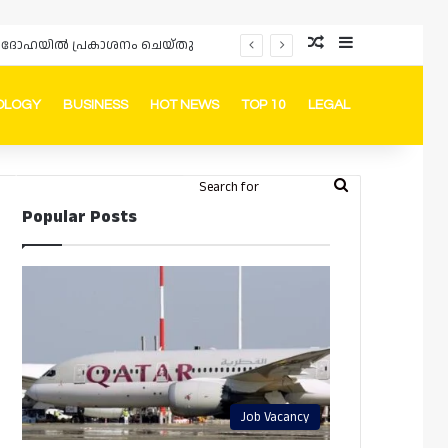
Random Article
Sidebar
ർഡും ദോഹയിൽ പ്രകാശനം ചെയ്തു
OLOGY
BUSINESS
HOT NEWS
TOP 10
LEGAL
ook
stagram
Telegram
Whatsapp
Random Article
Switch skin
Search
Login
Popular Posts
for
Job Vacancy