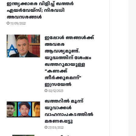
ഇന്ത്യക്കാരെ വിളിച്ച് ഖത്തർ
എയർവേയ്‌സ്; നിരവധി
അവസരങ്ങൾ
11/09/2022
ഇപ്പോൾ ഞങ്ങൾക്ക്
അവരെ
ആവശ്യമുണ്ട്.
യുദ്ധത്തിന് ശേഷം
ഖത്തറുമായുള്ള
“കണക്ക്
തീർക്കുമെന്ന്”
ഇസ്രയേൽ
02/12/2023
ഖത്തറിൽ മൂന്ന്
യുവാക്കൾ
വാഹനാപകടത്തിൽ
മരണപ്പെട്ടു
27/03/2022